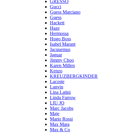
GRESSO
Gucci
Guess Marciano
Guess
Hackett
Haze
Hermossa
Hugo Boss
Isabel Marant
Jacquemus
Jaguar
Jimmy Choo
Karen Millen
Kenzo
KREUZBERGKINDER
Lacoste
Lanvin
Lina Latini
Linda Farrow
LIU JO
Marc Jacobs
Maje
Mario Rossi
Max Mara
Max & Co