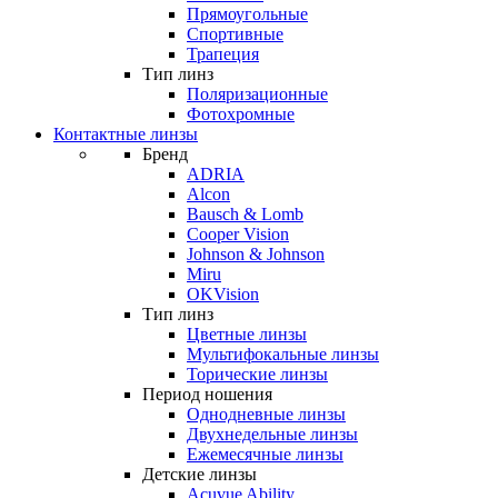
Прямоугольные
Спортивные
Трапеция
Тип линз
Поляризационные
Фотохромные
Контактные линзы
Бренд
ADRIA
Alcon
Bausch & Lomb
Cooper Vision
Johnson & Johnson
Miru
OKVision
Тип линз
Цветные линзы
Мультифокальные линзы
Торические линзы
Период ношения
Однодневные линзы
Двухнедельные линзы
Ежемесячные линзы
Детские линзы
Acuvue Ability