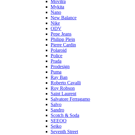
Movitra
Mykita
Nano
New Balance
Nike
ODV
Pepe Jeans
Philipp Plein
Pierre Cardin
Polaroid
Police
Prada
Prodesign
Puma
Ray Ban
Roberto Cavalli
Roy Robson
Saint Laurent
Salvatore Ferragamo
Salvo
Sandro
Scotch & Soda
SEEOO
Seiko
Seventh Street