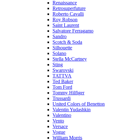
Renaissance
Retrosuperfuture
Roberto Cavalli
Roy Robson
Saint Laurent
Salvatore Ferragamo
Sandro
Scotch & Soda
Silhouette
Solano
Stella McCartney
Sting
Swarovski
TATTVA
Ted Baker
Tom Ford
Tommy Hilfiger
Trussardi
United Colors of Benetton
Valentin Yudashkin
Valentino
Vento
Versace
Vogue
William Morris