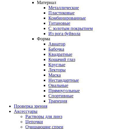
Материал
Металлические
Пластиковые
Комбинированные
Титановые
С золотым покрытием
Из рога буйвола
Форма
Авиатор
Бабочка
Квадратные
Кошачий глаз
Круглые
Лекторы
Маска
Нестандартные
Овальные
Прямоугольные
Спортивные
Трапеция
Проверка зрения
Аксессуары
Растворы для линз
Цепочки
Очищающие спреи