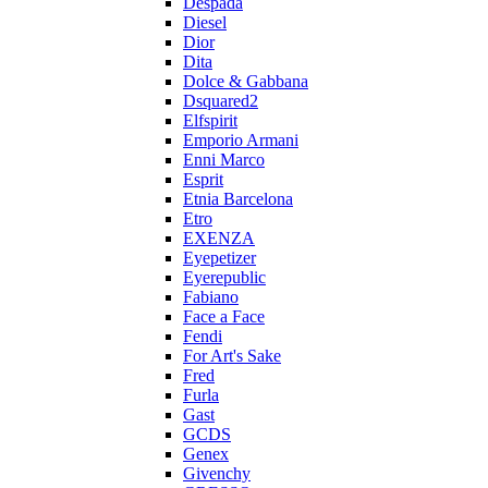
Despada
Diesel
Dior
Dita
Dolce & Gabbana
Dsquared2
Elfspirit
Emporio Armani
Enni Marco
Esprit
Etnia Barcelona
Etro
EXENZA
Eyepetizer
Eyerepublic
Fabiano
Face a Face
Fendi
For Art's Sake
Fred
Furla
Gast
GCDS
Genex
Givenchy