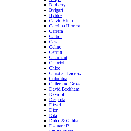
Burberry
Bvlgari
Byblos
Calvin Klein
Carolina Herrera
Carrera
Cartier
Cazal
Celine
Cerruti
Charmant
Charriol
Chloe
Christian Lacroix
Columbia
Cutler and Gross
David Beckham
Davidoff
Despada
Diesel
Dior
Dita
Dolce & Gabbana
Dsquared2