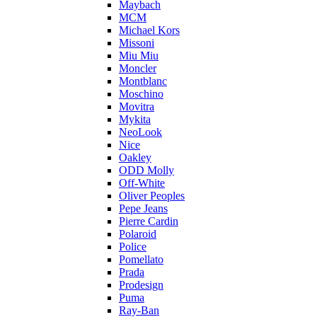
Maybach
MCM
Michael Kors
Missoni
Miu Miu
Moncler
Montblanc
Moschino
Movitra
Mykita
NeoLook
Nice
Oakley
ODD Molly
Off-White
Oliver Peoples
Pepe Jeans
Pierre Cardin
Polaroid
Police
Pomellato
Prada
Prodesign
Puma
Ray-Ban