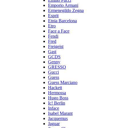
Emilio Pucci
Emporio Armani
Ermenegildo Zegna
Esprit
Etnia Barcelona
Etro
Face a Face
Fendi
Fred
Freigeist
Gast
GCDS
Genny
GRESSO
Gucci
Guess
Guess Marciano
Hackett
Hermossa
Hugo Boss
Ic! Berlin
Inface
Isabel Marant
Jacquemus
Jaguar