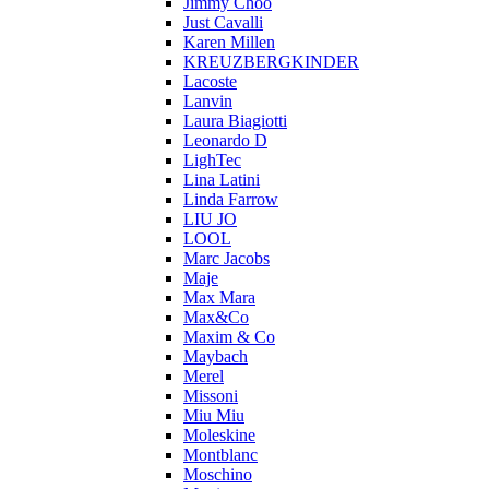
Jimmy Choo
Just Cavalli
Karen Millen
KREUZBERGKINDER
Lacoste
Lanvin
Laura Biagiotti
Leonardo D
LighTec
Lina Latini
Linda Farrow
LIU JO
LOOL
Marc Jacobs
Maje
Max Mara
Max&Co
Maxim & Co
Maybach
Merel
Missoni
Miu Miu
Moleskine
Montblanc
Moschino