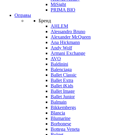
MiSight
PRIMA BIO
Оправы
Бренд
AHLEM
Alessandro Bruno
Alexander McQueen
Ana Hickmann
Andy Wolf
Armani Exchange
AVO
Baldinini
Balenciaga
Ballet Classic
Ballet Extra
Ballet iKids
Ballet Image
Ballet Junior
Balmain
Bikkembergs
Blancia
Blumarine
Borbonese
Bottega Veneta
Bulget