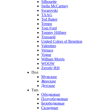
Silhouette
Stella McCartney
Swarovski
TAAG
Ted Baker
Tempo
Tom Ford
Tommy Hilfiger
Trussardi
United Colors of Benetton
Valentino
Versace
Vogue
William Morris
WOOW
Zerorh+RH
Пол
Мужские
Женские
Детские
Тип
Ободковые
Полуободковые
Безободковые
Складные