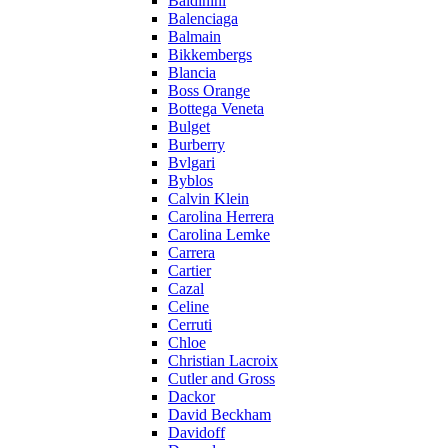
Baldinini
Balenciaga
Balmain
Bikkembergs
Blancia
Boss Orange
Bottega Veneta
Bulget
Burberry
Bvlgari
Byblos
Calvin Klein
Carolina Herrera
Carolina Lemke
Carrera
Cartier
Cazal
Celine
Cerruti
Chloe
Christian Lacroix
Cutler and Gross
Dackor
David Beckham
Davidoff