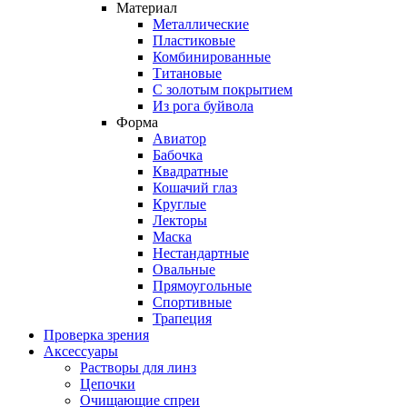
Материал
Металлические
Пластиковые
Комбинированные
Титановые
С золотым покрытием
Из рога буйвола
Форма
Авиатор
Бабочка
Квадратные
Кошачий глаз
Круглые
Лекторы
Маска
Нестандартные
Овальные
Прямоугольные
Спортивные
Трапеция
Проверка зрения
Аксессуары
Растворы для линз
Цепочки
Очищающие спреи