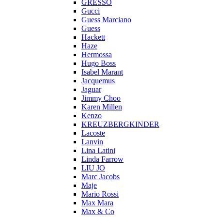
GRESSO
Gucci
Guess Marciano
Guess
Hackett
Haze
Hermossa
Hugo Boss
Isabel Marant
Jacquemus
Jaguar
Jimmy Choo
Karen Millen
Kenzo
KREUZBERGKINDER
Lacoste
Lanvin
Lina Latini
Linda Farrow
LIU JO
Marc Jacobs
Maje
Mario Rossi
Max Mara
Max & Co