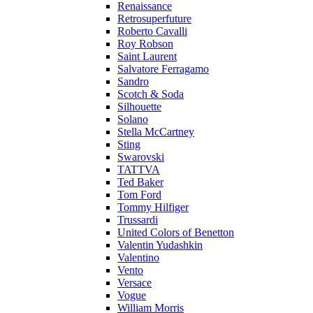
Renaissance
Retrosuperfuture
Roberto Cavalli
Roy Robson
Saint Laurent
Salvatore Ferragamo
Sandro
Scotch & Soda
Silhouette
Solano
Stella McCartney
Sting
Swarovski
TATTVA
Ted Baker
Tom Ford
Tommy Hilfiger
Trussardi
United Colors of Benetton
Valentin Yudashkin
Valentino
Vento
Versace
Vogue
William Morris