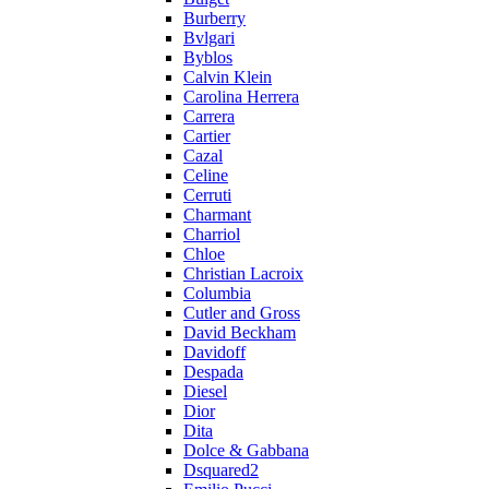
Burberry
Bvlgari
Byblos
Calvin Klein
Carolina Herrera
Carrera
Cartier
Cazal
Celine
Cerruti
Charmant
Charriol
Chloe
Christian Lacroix
Columbia
Cutler and Gross
David Beckham
Davidoff
Despada
Diesel
Dior
Dita
Dolce & Gabbana
Dsquared2