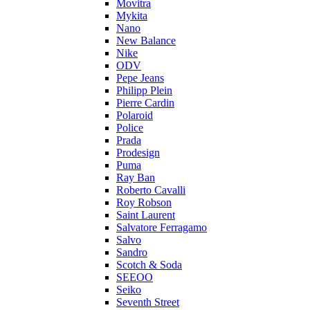
Movitra
Mykita
Nano
New Balance
Nike
ODV
Pepe Jeans
Philipp Plein
Pierre Cardin
Polaroid
Police
Prada
Prodesign
Puma
Ray Ban
Roberto Cavalli
Roy Robson
Saint Laurent
Salvatore Ferragamo
Salvo
Sandro
Scotch & Soda
SEEOO
Seiko
Seventh Street