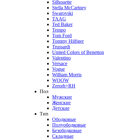
Silhouette
Stella McCartney
Swarovski
TAAG
Ted Baker
Tempo
Tom Ford
Tommy Hilfiger
Trussardi
United Colors of Benetton
Valentino
Versace
Vogue
William Morris
WOOW
Zerorh+RH
Пол
Мужские
Женские
Детские
Тип
Ободковые
Полуободковые
Безободковые
Складные