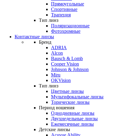
Прямоугольные
Спортивные
Трапеция
Тип линз
Поляризационные
Фотохромные
Контактные линзы
Бренд
ADRIA
Alcon
Bausch & Lomb
Cooper Vision
Johnson & Johnson
Miru
OKVision
Тип линз
Цветные линзы
Мультифокальные линзы
Торические линзы
Период ношения
Однодневные линзы
Двухнедельные линзы
Ежемесячные линзы
Детские линзы
Acuvue Ability