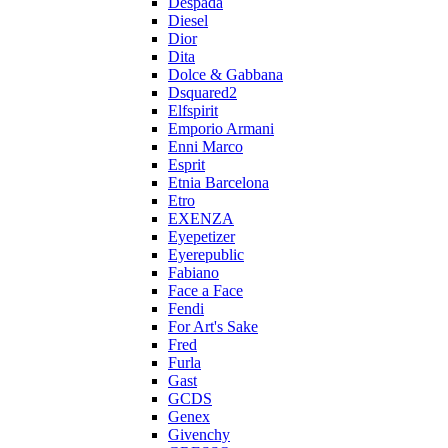
Despada
Diesel
Dior
Dita
Dolce & Gabbana
Dsquared2
Elfspirit
Emporio Armani
Enni Marco
Esprit
Etnia Barcelona
Etro
EXENZA
Eyepetizer
Eyerepublic
Fabiano
Face a Face
Fendi
For Art's Sake
Fred
Furla
Gast
GCDS
Genex
Givenchy