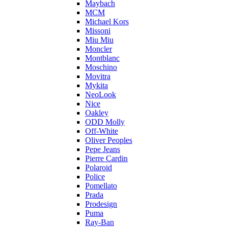
Maybach
MCM
Michael Kors
Missoni
Miu Miu
Moncler
Montblanc
Moschino
Movitra
Mykita
NeoLook
Nice
Oakley
ODD Molly
Off-White
Oliver Peoples
Pepe Jeans
Pierre Cardin
Polaroid
Police
Pomellato
Prada
Prodesign
Puma
Ray-Ban