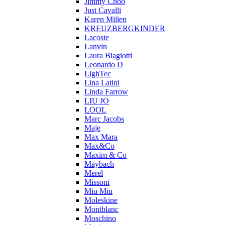
Jimmy Choo
Just Cavalli
Karen Millen
KREUZBERGKINDER
Lacoste
Lanvin
Laura Biagiotti
Leonardo D
LighTec
Lina Latini
Linda Farrow
LIU JO
LOOL
Marc Jacobs
Maje
Max Mara
Max&Co
Maxim & Co
Maybach
Merel
Missoni
Miu Miu
Moleskine
Montblanc
Moschino