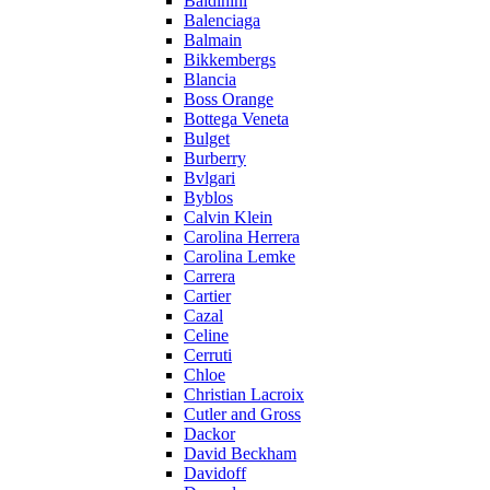
Baldinini
Balenciaga
Balmain
Bikkembergs
Blancia
Boss Orange
Bottega Veneta
Bulget
Burberry
Bvlgari
Byblos
Calvin Klein
Carolina Herrera
Carolina Lemke
Carrera
Cartier
Cazal
Celine
Cerruti
Chloe
Christian Lacroix
Cutler and Gross
Dackor
David Beckham
Davidoff