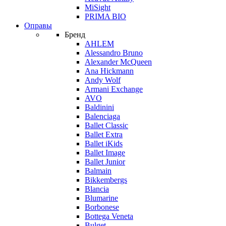
MiSight
PRIMA BIO
Оправы
Бренд
AHLEM
Alessandro Bruno
Alexander McQueen
Ana Hickmann
Andy Wolf
Armani Exchange
AVO
Baldinini
Balenciaga
Ballet Classic
Ballet Extra
Ballet iKids
Ballet Image
Ballet Junior
Balmain
Bikkembergs
Blancia
Blumarine
Borbonese
Bottega Veneta
Bulget