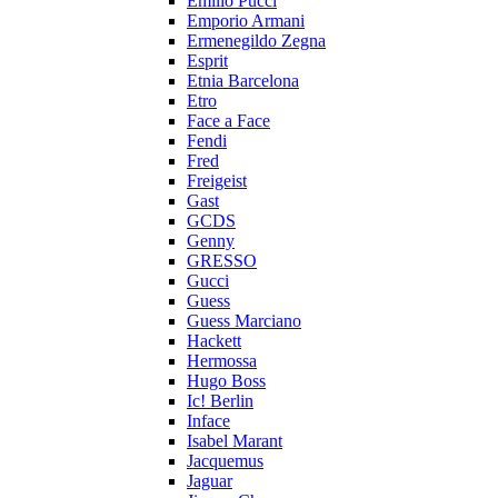
Emilio Pucci
Emporio Armani
Ermenegildo Zegna
Esprit
Etnia Barcelona
Etro
Face a Face
Fendi
Fred
Freigeist
Gast
GCDS
Genny
GRESSO
Gucci
Guess
Guess Marciano
Hackett
Hermossa
Hugo Boss
Ic! Berlin
Inface
Isabel Marant
Jacquemus
Jaguar