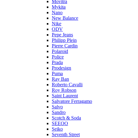
Movitra
Mykita
Nano
New Balance
Nike
ODV
Pepe Jeans
Philipp Plein
Pierre Cardin
Polaroid
Police
Prada
Prodesign
Puma
Ray Ban
Roberto Cavalli
Roy Robson
Saint Laurent
Salvatore Ferragamo
Salvo
Sandro
Scotch & Soda
SEEOO
Seiko
Seventh Street