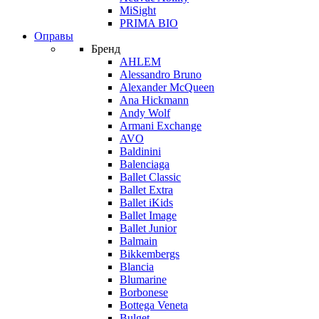
MiSight
PRIMA BIO
Оправы
Бренд
AHLEM
Alessandro Bruno
Alexander McQueen
Ana Hickmann
Andy Wolf
Armani Exchange
AVO
Baldinini
Balenciaga
Ballet Classic
Ballet Extra
Ballet iKids
Ballet Image
Ballet Junior
Balmain
Bikkembergs
Blancia
Blumarine
Borbonese
Bottega Veneta
Bulget