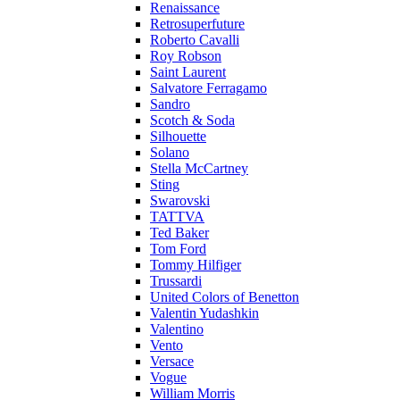
Renaissance
Retrosuperfuture
Roberto Cavalli
Roy Robson
Saint Laurent
Salvatore Ferragamo
Sandro
Scotch & Soda
Silhouette
Solano
Stella McCartney
Sting
Swarovski
TATTVA
Ted Baker
Tom Ford
Tommy Hilfiger
Trussardi
United Colors of Benetton
Valentin Yudashkin
Valentino
Vento
Versace
Vogue
William Morris