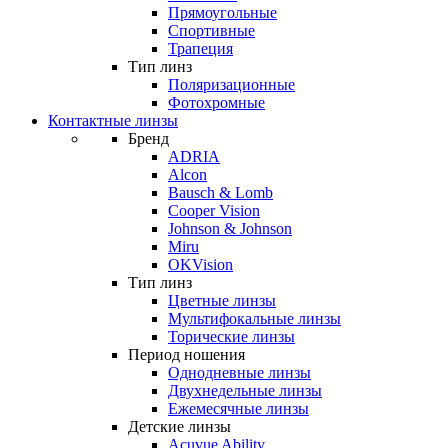
Прямоугольные
Спортивные
Трапеция
Тип линз
Поляризационные
Фотохромные
Контактные линзы
Бренд
ADRIA
Alcon
Bausch & Lomb
Cooper Vision
Johnson & Johnson
Miru
OKVision
Тип линз
Цветные линзы
Мультифокальные линзы
Торические линзы
Период ношения
Однодневные линзы
Двухнедельные линзы
Ежемесячные линзы
Детские линзы
Acuvue Ability