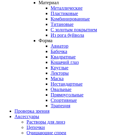
Материал
Металлические
Пластиковые
Комбинированные
Титановые
С золотым покрытием
Из рога буйвола
Форма
Авиатор
Бабочка
Квадратные
Кошачий глаз
Круглые
Лекторы
Маска
Нестандартные
Овальные
Прямоугольные
Спортивные
Трапеция
Проверка зрения
Аксессуары
Растворы для линз
Цепочки
Очищающие спреи