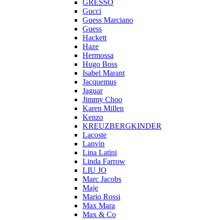
GRESSO
Gucci
Guess Marciano
Guess
Hackett
Haze
Hermossa
Hugo Boss
Isabel Marant
Jacquemus
Jaguar
Jimmy Choo
Karen Millen
Kenzo
KREUZBERGKINDER
Lacoste
Lanvin
Lina Latini
Linda Farrow
LIU JO
Marc Jacobs
Maje
Mario Rossi
Max Mara
Max & Co