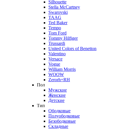
Silhouette
Stella McCartney
Swarovski
TAAG
Ted Baker
Tempo
Tom Ford
Tommy Hilfiger
Trussardi
United Colors of Benetton
Valentino
Versace
Vogue
William Morris
WOOW
Zerorh+RH
Пол
Мужские
Женские
Детские
Тип
Ободковые
Полуободковые
Безободковые
Складные