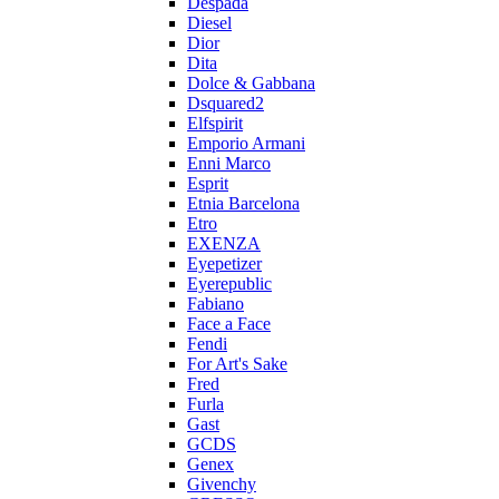
Despada
Diesel
Dior
Dita
Dolce & Gabbana
Dsquared2
Elfspirit
Emporio Armani
Enni Marco
Esprit
Etnia Barcelona
Etro
EXENZA
Eyepetizer
Eyerepublic
Fabiano
Face a Face
Fendi
For Art's Sake
Fred
Furla
Gast
GCDS
Genex
Givenchy