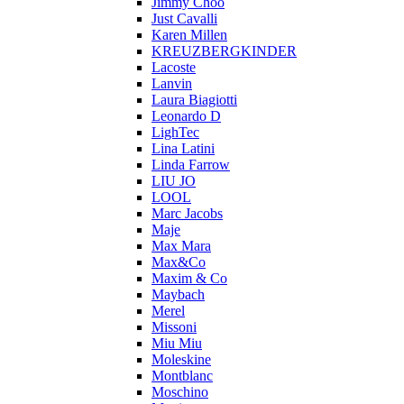
Jimmy Choo
Just Cavalli
Karen Millen
KREUZBERGKINDER
Lacoste
Lanvin
Laura Biagiotti
Leonardo D
LighTec
Lina Latini
Linda Farrow
LIU JO
LOOL
Marc Jacobs
Maje
Max Mara
Max&Co
Maxim & Co
Maybach
Merel
Missoni
Miu Miu
Moleskine
Montblanc
Moschino