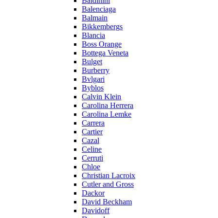
Baldinini
Balenciaga
Balmain
Bikkembergs
Blancia
Boss Orange
Bottega Veneta
Bulget
Burberry
Bvlgari
Byblos
Calvin Klein
Carolina Herrera
Carolina Lemke
Carrera
Cartier
Cazal
Celine
Cerruti
Chloe
Christian Lacroix
Cutler and Gross
Dackor
David Beckham
Davidoff