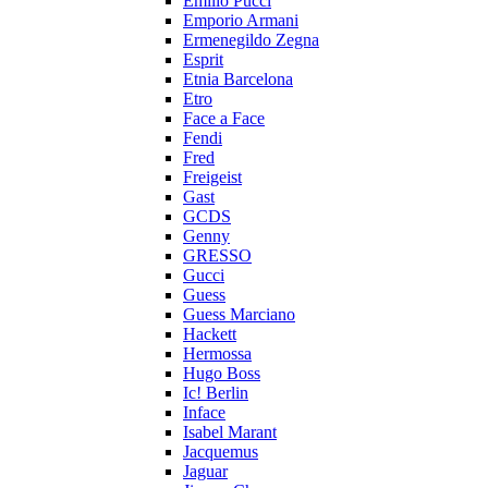
Emilio Pucci
Emporio Armani
Ermenegildo Zegna
Esprit
Etnia Barcelona
Etro
Face a Face
Fendi
Fred
Freigeist
Gast
GCDS
Genny
GRESSO
Gucci
Guess
Guess Marciano
Hackett
Hermossa
Hugo Boss
Ic! Berlin
Inface
Isabel Marant
Jacquemus
Jaguar