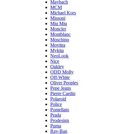
Maybach
MCM
Michael Kors
Missoni
Miu Miu
Moncler
Montblanc
Moschino
Movitra
Mykita
NeoLook
Nice
Oakley
ODD Molly
Off-White
Oliver Peoples
Pepe Jeans
Pierre Cardin
Polaroid
Police
Pomellato
Prada
Prodesign
Puma
Ray-Ban