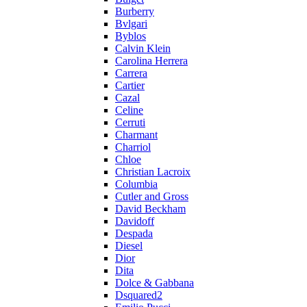
Burberry
Bvlgari
Byblos
Calvin Klein
Carolina Herrera
Carrera
Cartier
Cazal
Celine
Cerruti
Charmant
Charriol
Chloe
Christian Lacroix
Columbia
Cutler and Gross
David Beckham
Davidoff
Despada
Diesel
Dior
Dita
Dolce & Gabbana
Dsquared2