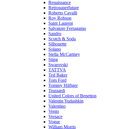
Renaissance
Retrosuperfuture
Roberto Cavalli
Roy Robson
Saint Laurent
Salvatore Ferragamo
Sandro
Scotch & Soda
Silhouette
Solano
Stella McCartney
Sting
Swarovski
TATTVA
Ted Baker
Tom Ford
Tommy Hilfiger
Trussardi
United Colors of Benetton
Valentin Yudashkin
Valentino
Vento
Versace
Vogue
William Morris