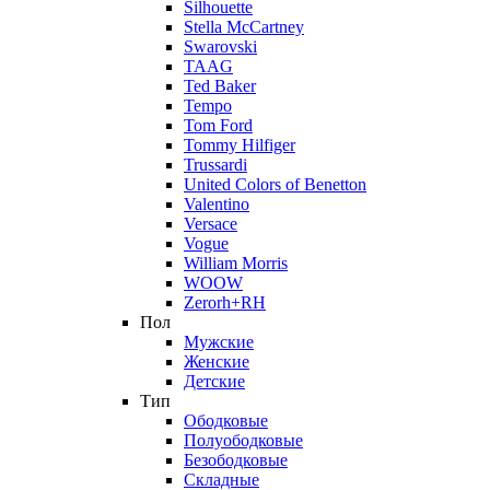
Silhouette
Stella McCartney
Swarovski
TAAG
Ted Baker
Tempo
Tom Ford
Tommy Hilfiger
Trussardi
United Colors of Benetton
Valentino
Versace
Vogue
William Morris
WOOW
Zerorh+RH
Пол
Мужские
Женские
Детские
Тип
Ободковые
Полуободковые
Безободковые
Складные