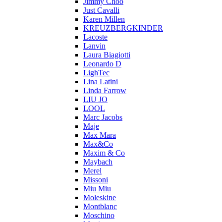
Jimmy Choo
Just Cavalli
Karen Millen
KREUZBERGKINDER
Lacoste
Lanvin
Laura Biagiotti
Leonardo D
LighTec
Lina Latini
Linda Farrow
LIU JO
LOOL
Marc Jacobs
Maje
Max Mara
Max&Co
Maxim & Co
Maybach
Merel
Missoni
Miu Miu
Moleskine
Montblanc
Moschino