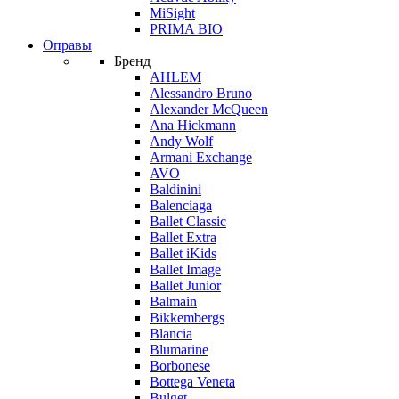
MiSight
PRIMA BIO
Оправы
Бренд
AHLEM
Alessandro Bruno
Alexander McQueen
Ana Hickmann
Andy Wolf
Armani Exchange
AVO
Baldinini
Balenciaga
Ballet Classic
Ballet Extra
Ballet iKids
Ballet Image
Ballet Junior
Balmain
Bikkembergs
Blancia
Blumarine
Borbonese
Bottega Veneta
Bulget