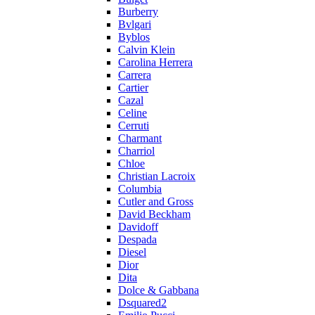
Burberry
Bvlgari
Byblos
Calvin Klein
Carolina Herrera
Carrera
Cartier
Cazal
Celine
Cerruti
Charmant
Charriol
Chloe
Christian Lacroix
Columbia
Cutler and Gross
David Beckham
Davidoff
Despada
Diesel
Dior
Dita
Dolce & Gabbana
Dsquared2