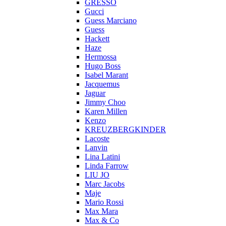
GRESSO
Gucci
Guess Marciano
Guess
Hackett
Haze
Hermossa
Hugo Boss
Isabel Marant
Jacquemus
Jaguar
Jimmy Choo
Karen Millen
Kenzo
KREUZBERGKINDER
Lacoste
Lanvin
Lina Latini
Linda Farrow
LIU JO
Marc Jacobs
Maje
Mario Rossi
Max Mara
Max & Co