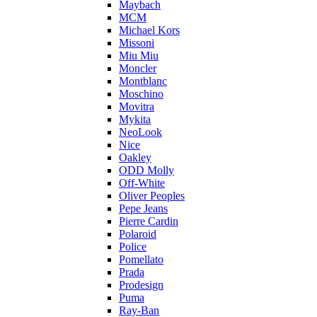
Maybach
MCM
Michael Kors
Missoni
Miu Miu
Moncler
Montblanc
Moschino
Movitra
Mykita
NeoLook
Nice
Oakley
ODD Molly
Off-White
Oliver Peoples
Pepe Jeans
Pierre Cardin
Polaroid
Police
Pomellato
Prada
Prodesign
Puma
Ray-Ban