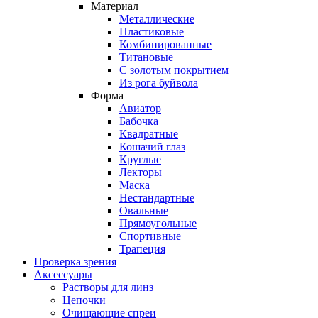
Материал
Металлические
Пластиковые
Комбинированные
Титановые
С золотым покрытием
Из рога буйвола
Форма
Авиатор
Бабочка
Квадратные
Кошачий глаз
Круглые
Лекторы
Маска
Нестандартные
Овальные
Прямоугольные
Спортивные
Трапеция
Проверка зрения
Аксессуары
Растворы для линз
Цепочки
Очищающие спреи