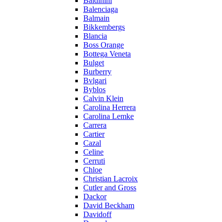
Baldinini
Balenciaga
Balmain
Bikkembergs
Blancia
Boss Orange
Bottega Veneta
Bulget
Burberry
Bvlgari
Byblos
Calvin Klein
Carolina Herrera
Carolina Lemke
Carrera
Cartier
Cazal
Celine
Cerruti
Chloe
Christian Lacroix
Cutler and Gross
Dackor
David Beckham
Davidoff