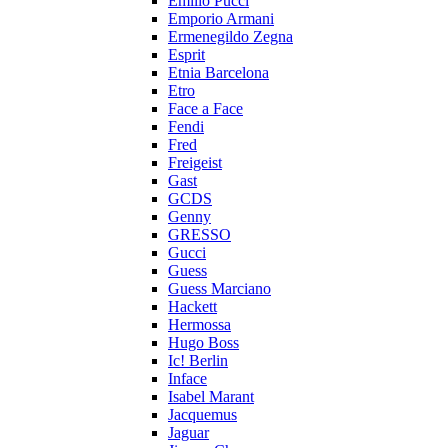
Emilio Pucci
Emporio Armani
Ermenegildo Zegna
Esprit
Etnia Barcelona
Etro
Face a Face
Fendi
Fred
Freigeist
Gast
GCDS
Genny
GRESSO
Gucci
Guess
Guess Marciano
Hackett
Hermossa
Hugo Boss
Ic! Berlin
Inface
Isabel Marant
Jacquemus
Jaguar