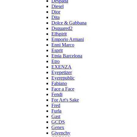
Despada
Diesel
Dior
Dita
Dolce & Gabbana
Dsquared2
Elfspirit
Emporio Armani
Enni Marco
Esprit
Etnia Barcelona
Etro
EXENZA
Eyepetizer
Eyerepublic
Fabiano
Face a Face
Fendi
For Art's Sake
Fred
Furla
Gast
GCDS
Genex
Givenchy