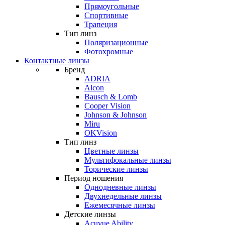
Прямоугольные
Спортивные
Трапеция
Тип линз
Поляризационные
Фотохромные
Контактные линзы
Бренд
ADRIA
Alcon
Bausch & Lomb
Cooper Vision
Johnson & Johnson
Miru
OKVision
Тип линз
Цветные линзы
Мультифокальные линзы
Торические линзы
Период ношения
Однодневные линзы
Двухнедельные линзы
Ежемесячные линзы
Детские линзы
Acuvue Ability