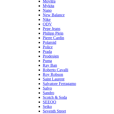
Movitra
Mykita
Nano
New Balance
Nike
ODV
Pepe Jeans
Philipp Plein
Pierre Cardin
Polaroid
Police
Prada
Prodesign
Puma
Ray Ban
Roberto Cavalli
Roy Robson
Saint Laurent
Salvatore Ferragamo
Salvo
Sandro
Scotch & Soda
SEEOO
Seiko
Seventh Street