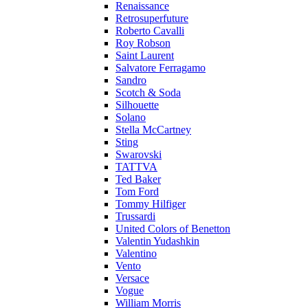
Renaissance
Retrosuperfuture
Roberto Cavalli
Roy Robson
Saint Laurent
Salvatore Ferragamo
Sandro
Scotch & Soda
Silhouette
Solano
Stella McCartney
Sting
Swarovski
TATTVA
Ted Baker
Tom Ford
Tommy Hilfiger
Trussardi
United Colors of Benetton
Valentin Yudashkin
Valentino
Vento
Versace
Vogue
William Morris