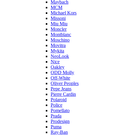
Maybach
MCM
Michael Kors
Missoni
Miu Miu
Moncler
Montblanc
Moschino
Movitra
Mykita
NeoLook
Nice
Oakley
ODD Molly
Off-White
Oliver Peoples
Pepe Jeans
Pierre Cardin
Polaroid
Police
Pomellato
Prada
Prodesign
Puma
Ray-Ban