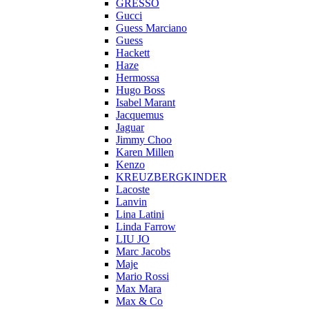
GRESSO
Gucci
Guess Marciano
Guess
Hackett
Haze
Hermossa
Hugo Boss
Isabel Marant
Jacquemus
Jaguar
Jimmy Choo
Karen Millen
Kenzo
KREUZBERGKINDER
Lacoste
Lanvin
Lina Latini
Linda Farrow
LIU JO
Marc Jacobs
Maje
Mario Rossi
Max Mara
Max & Co