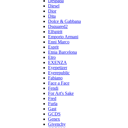
Despada
Diesel
Dior
Dita
Dolce & Gabbana
Dsquared2
Elfspirit
Emporio Armani
Enni Marco
Esprit
Etnia Barcelona
Etro
EXENZA
Eyepetizer
Eyerepublic
Fabiano
Face a Face
Fendi
For Art's Sake
Fred
Furla
Gast
GCDS
Genex
Givenchy