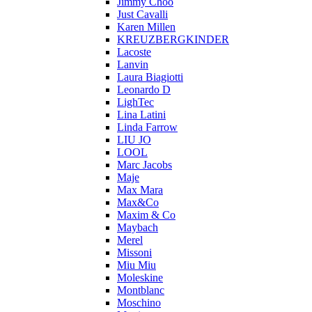
Jimmy Choo
Just Cavalli
Karen Millen
KREUZBERGKINDER
Lacoste
Lanvin
Laura Biagiotti
Leonardo D
LighTec
Lina Latini
Linda Farrow
LIU JO
LOOL
Marc Jacobs
Maje
Max Mara
Max&Co
Maxim & Co
Maybach
Merel
Missoni
Miu Miu
Moleskine
Montblanc
Moschino