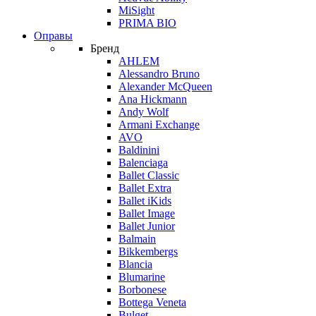
MiSight
PRIMA BIO
Оправы
Бренд
AHLEM
Alessandro Bruno
Alexander McQueen
Ana Hickmann
Andy Wolf
Armani Exchange
AVO
Baldinini
Balenciaga
Ballet Classic
Ballet Extra
Ballet iKids
Ballet Image
Ballet Junior
Balmain
Bikkembergs
Blancia
Blumarine
Borbonese
Bottega Veneta
Bulget