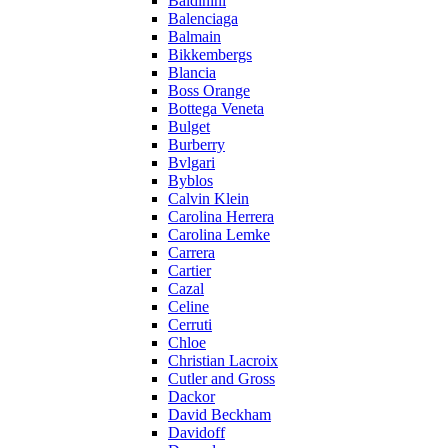
Baldinini
Balenciaga
Balmain
Bikkembergs
Blancia
Boss Orange
Bottega Veneta
Bulget
Burberry
Bvlgari
Byblos
Calvin Klein
Carolina Herrera
Carolina Lemke
Carrera
Cartier
Cazal
Celine
Cerruti
Chloe
Christian Lacroix
Cutler and Gross
Dackor
David Beckham
Davidoff