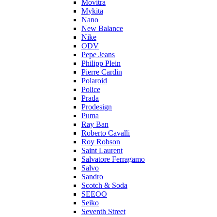
Movitra
Mykita
Nano
New Balance
Nike
ODV
Pepe Jeans
Philipp Plein
Pierre Cardin
Polaroid
Police
Prada
Prodesign
Puma
Ray Ban
Roberto Cavalli
Roy Robson
Saint Laurent
Salvatore Ferragamo
Salvo
Sandro
Scotch & Soda
SEEOO
Seiko
Seventh Street