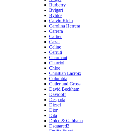
Burberry
Bvlgari
Byblos
Calvin Klein
Carolina Herrera
Carrera
Cartier
Cazal
Celine
Cerruti
Charmant
Charriol
Chloe
Christian Lacroix
Columbia
Cutler and Gross
David Beckham
Davidoff
Despada
Diesel
Dior
Dita
Dolce & Gabbana
Dsquared2