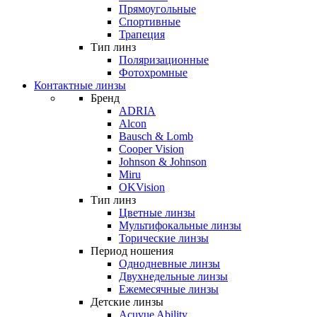
Прямоугольные
Спортивные
Трапеция
Тип линз
Поляризационные
Фотохромные
Контактные линзы
Бренд
ADRIA
Alcon
Bausch & Lomb
Cooper Vision
Johnson & Johnson
Miru
OKVision
Тип линз
Цветные линзы
Мультифокальные линзы
Торические линзы
Период ношения
Однодневные линзы
Двухнедельные линзы
Ежемесячные линзы
Детские линзы
Acuvue Ability