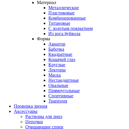
Материал
Металлические
Пластиковые
Комбинированные
Титановые
С золотым покрытием
Из рога буйвола
Форма
Авиатор
Бабочка
Квадратные
Кошачий глаз
Круглые
Лекторы
Маска
Нестандартные
Овальные
Прямоугольные
Спортивные
Трапеция
Проверка зрения
Аксессуары
Растворы для линз
Цепочки
Очищающие спреи