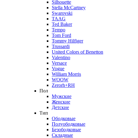
Silhouette
Stella McCartney
Swarovski
TAAG
Ted Baker
Tempo
Tom Ford
Tommy Hilfiger
Trussardi
United Colors of Benetton
Valentino
Versace
Vogue
William Morris
WOOW
Zerorh+RH
Пол
Мужские
Женские
Детские
Тип
Ободковые
Полуободковые
Безободковые
Складные