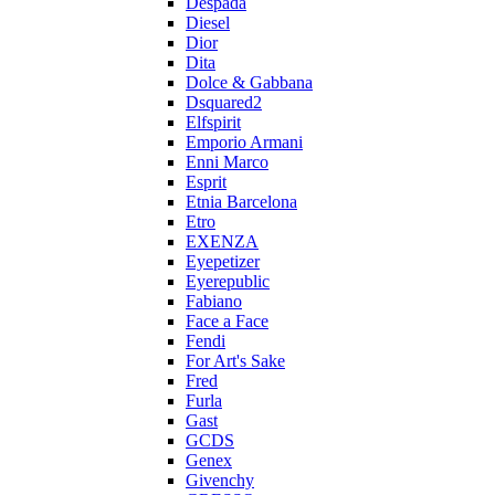
Despada
Diesel
Dior
Dita
Dolce & Gabbana
Dsquared2
Elfspirit
Emporio Armani
Enni Marco
Esprit
Etnia Barcelona
Etro
EXENZA
Eyepetizer
Eyerepublic
Fabiano
Face a Face
Fendi
For Art's Sake
Fred
Furla
Gast
GCDS
Genex
Givenchy