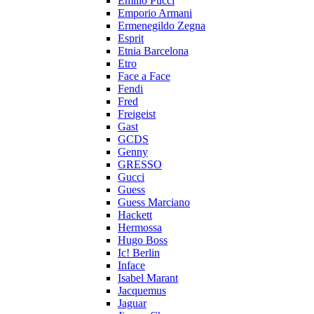
Emilio Pucci
Emporio Armani
Ermenegildo Zegna
Esprit
Etnia Barcelona
Etro
Face a Face
Fendi
Fred
Freigeist
Gast
GCDS
Genny
GRESSO
Gucci
Guess
Guess Marciano
Hackett
Hermossa
Hugo Boss
Ic! Berlin
Inface
Isabel Marant
Jacquemus
Jaguar