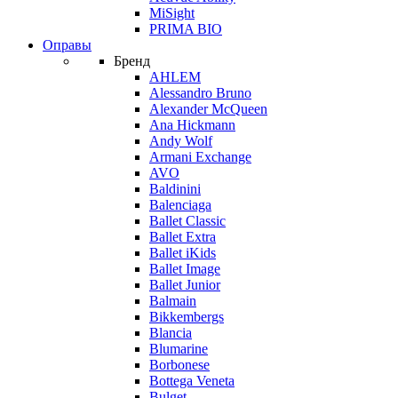
MiSight
PRIMA BIO
Оправы
Бренд
AHLEM
Alessandro Bruno
Alexander McQueen
Ana Hickmann
Andy Wolf
Armani Exchange
AVO
Baldinini
Balenciaga
Ballet Classic
Ballet Extra
Ballet iKids
Ballet Image
Ballet Junior
Balmain
Bikkembergs
Blancia
Blumarine
Borbonese
Bottega Veneta
Bulget