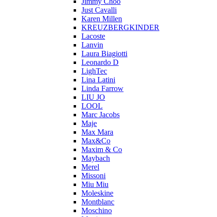
Jimmy Choo
Just Cavalli
Karen Millen
KREUZBERGKINDER
Lacoste
Lanvin
Laura Biagiotti
Leonardo D
LighTec
Lina Latini
Linda Farrow
LIU JO
LOOL
Marc Jacobs
Maje
Max Mara
Max&Co
Maxim & Co
Maybach
Merel
Missoni
Miu Miu
Moleskine
Montblanc
Moschino