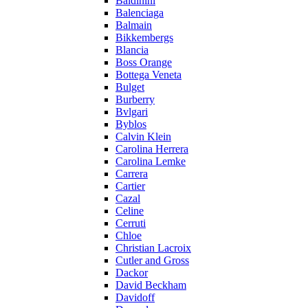
Baldinini
Balenciaga
Balmain
Bikkembergs
Blancia
Boss Orange
Bottega Veneta
Bulget
Burberry
Bvlgari
Byblos
Calvin Klein
Carolina Herrera
Carolina Lemke
Carrera
Cartier
Cazal
Celine
Cerruti
Chloe
Christian Lacroix
Cutler and Gross
Dackor
David Beckham
Davidoff