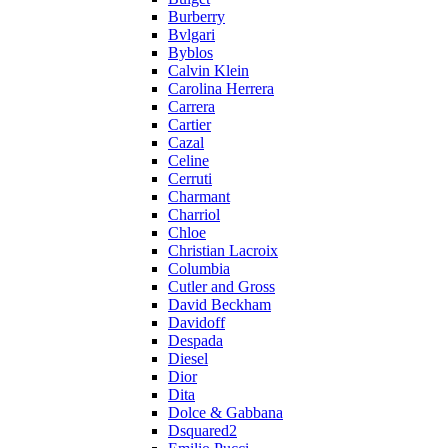
Burberry
Bvlgari
Byblos
Calvin Klein
Carolina Herrera
Carrera
Cartier
Cazal
Celine
Cerruti
Charmant
Charriol
Chloe
Christian Lacroix
Columbia
Cutler and Gross
David Beckham
Davidoff
Despada
Diesel
Dior
Dita
Dolce & Gabbana
Dsquared2