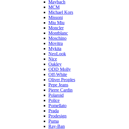
Maybach
MCM
Michael Kors
Missoni
Miu Miu
Moncler
Montblanc
Moschino
Movitra
Mykita
NeoLook
Nice
Oakley
ODD Molly
Off-White
Oliver Peoples
Pepe Jeans
Pierre Cardin
Polaroid
Police
Pomellato
Prada
Prodesign
Puma
Ray-Ban