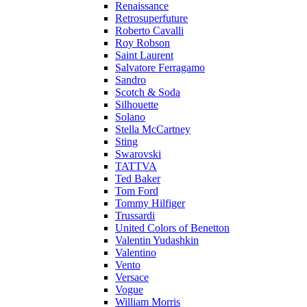
Renaissance
Retrosuperfuture
Roberto Cavalli
Roy Robson
Saint Laurent
Salvatore Ferragamo
Sandro
Scotch & Soda
Silhouette
Solano
Stella McCartney
Sting
Swarovski
TATTVA
Ted Baker
Tom Ford
Tommy Hilfiger
Trussardi
United Colors of Benetton
Valentin Yudashkin
Valentino
Vento
Versace
Vogue
William Morris