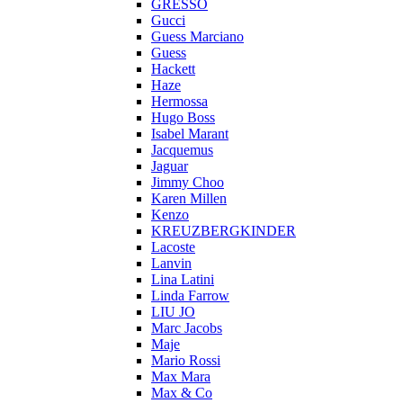
GRESSO
Gucci
Guess Marciano
Guess
Hackett
Haze
Hermossa
Hugo Boss
Isabel Marant
Jacquemus
Jaguar
Jimmy Choo
Karen Millen
Kenzo
KREUZBERGKINDER
Lacoste
Lanvin
Lina Latini
Linda Farrow
LIU JO
Marc Jacobs
Maje
Mario Rossi
Max Mara
Max & Co