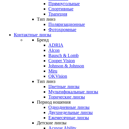
Прямоугольные
Спортивные
Трапеция
Тип линз
Поляризационные
Фотохромные
Контактные линзы
Бренд
ADRIA
Alcon
Bausch & Lomb
Cooper Vision
Johnson & Johnson
Miru
OKVision
Тип линз
Цветные линзы
Мультифокальные линзы
Торические линзы
Период ношения
Однодневные линзы
Двухнедельные линзы
Ежемесячные линзы
Детские линзы
Acuvue Ability