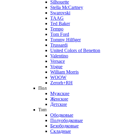
Silhouette
Stella McCartney
Swarovski
TAAG
Ted Baker
Tempo
Tom Ford
Tommy Hilfiger
Trussardi
United Colors of Benetton
Valentino
Versace
Vogue
William Morris
WOOW
Zerorh+RH
Пол
Мужские
Женские
Детские
Тип
Ободковые
Полуободковые
Безободковые
Складные