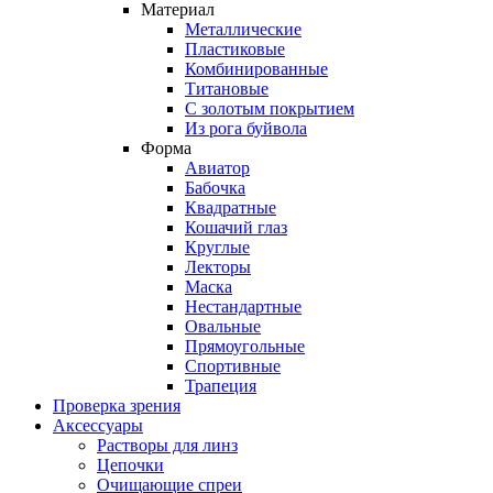
Материал
Металлические
Пластиковые
Комбинированные
Титановые
С золотым покрытием
Из рога буйвола
Форма
Авиатор
Бабочка
Квадратные
Кошачий глаз
Круглые
Лекторы
Маска
Нестандартные
Овальные
Прямоугольные
Спортивные
Трапеция
Проверка зрения
Аксессуары
Растворы для линз
Цепочки
Очищающие спреи