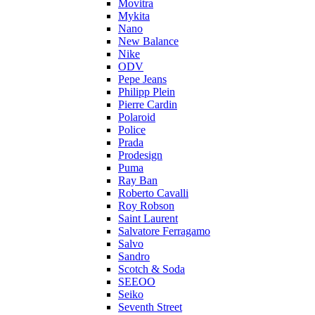
Movitra
Mykita
Nano
New Balance
Nike
ODV
Pepe Jeans
Philipp Plein
Pierre Cardin
Polaroid
Police
Prada
Prodesign
Puma
Ray Ban
Roberto Cavalli
Roy Robson
Saint Laurent
Salvatore Ferragamo
Salvo
Sandro
Scotch & Soda
SEEOO
Seiko
Seventh Street