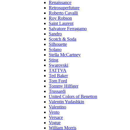
Renaissance
Retrosuperfuture
Roberto Cavalli
Roy Robson
Saint Laurent
Salvatore Ferragamo
Sandro
Scotch & Soda
Silhouette
Solano
Stella McCartney
Sting
Swarovski
TATTVA
Ted Baker
Tom Ford
Tommy Hilfiger
Trussardi
United Colors of Benetton
Valentin Yudashkin
Valentino
Vento
Versace
Vogue
William Morris