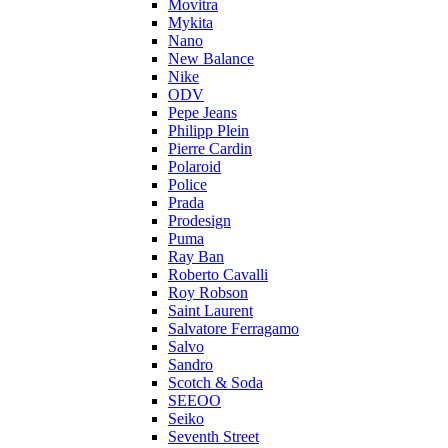
Movitra
Mykita
Nano
New Balance
Nike
ODV
Pepe Jeans
Philipp Plein
Pierre Cardin
Polaroid
Police
Prada
Prodesign
Puma
Ray Ban
Roberto Cavalli
Roy Robson
Saint Laurent
Salvatore Ferragamo
Salvo
Sandro
Scotch & Soda
SEEOO
Seiko
Seventh Street