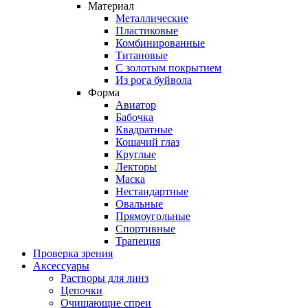
Материал
Металлические
Пластиковые
Комбинированные
Титановые
С золотым покрытием
Из рога буйвола
Форма
Авиатор
Бабочка
Квадратные
Кошачий глаз
Круглые
Лекторы
Маска
Нестандартные
Овальные
Прямоугольные
Спортивные
Трапеция
Проверка зрения
Аксессуары
Растворы для линз
Цепочки
Очищающие спреи