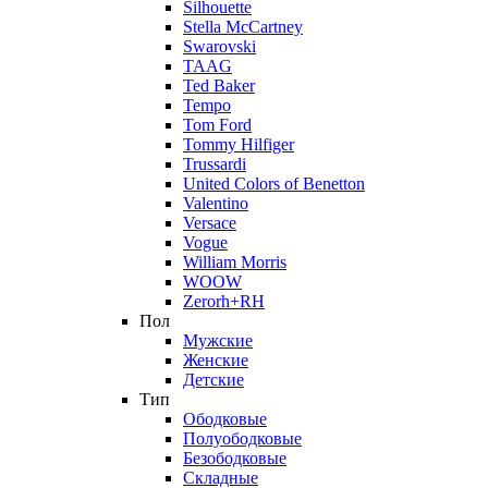
Silhouette
Stella McCartney
Swarovski
TAAG
Ted Baker
Tempo
Tom Ford
Tommy Hilfiger
Trussardi
United Colors of Benetton
Valentino
Versace
Vogue
William Morris
WOOW
Zerorh+RH
Пол
Мужские
Женские
Детские
Тип
Ободковые
Полуободковые
Безободковые
Складные