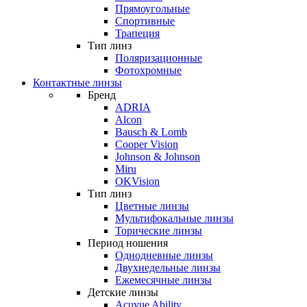
Прямоугольные
Спортивные
Трапеция
Тип линз
Поляризационные
Фотохромные
Контактные линзы
Бренд
ADRIA
Alcon
Bausch & Lomb
Cooper Vision
Johnson & Johnson
Miru
OKVision
Тип линз
Цветные линзы
Мультифокальные линзы
Торические линзы
Период ношения
Однодневные линзы
Двухнедельные линзы
Ежемесячные линзы
Детские линзы
Acuvue Ability