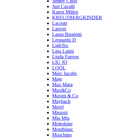
Jimmy Choo
Just Cavalli
Karen Millen
KREUZBERGKINDER
Lacoste
Lanvin
Laura Biagiotti
Leonardo D
LighTec
Lina Latini
Linda Farrow
LIU JO
LOOL
Marc Jacobs
Maje
Max Mara
Max&Co
Maxim & Co
Maybach
Merel
Missoni
Miu Miu
Moleskine
Montblanc
Moschino