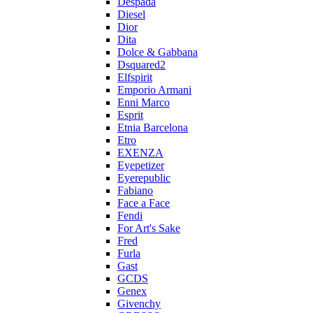
Despada
Diesel
Dior
Dita
Dolce & Gabbana
Dsquared2
Elfspirit
Emporio Armani
Enni Marco
Esprit
Etnia Barcelona
Etro
EXENZA
Eyepetizer
Eyerepublic
Fabiano
Face a Face
Fendi
For Art's Sake
Fred
Furla
Gast
GCDS
Genex
Givenchy