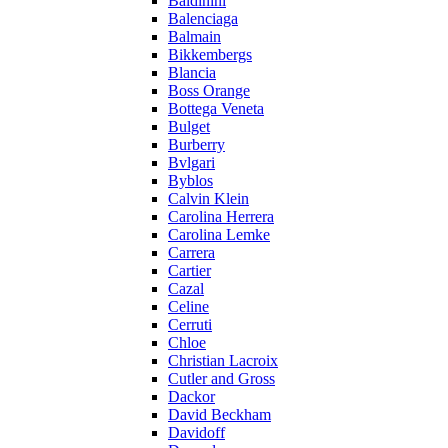
Baldinini
Balenciaga
Balmain
Bikkembergs
Blancia
Boss Orange
Bottega Veneta
Bulget
Burberry
Bvlgari
Byblos
Calvin Klein
Carolina Herrera
Carolina Lemke
Carrera
Cartier
Cazal
Celine
Cerruti
Chloe
Christian Lacroix
Cutler and Gross
Dackor
David Beckham
Davidoff