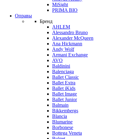
MiSight
PRIMA BIO
Оправы
Бренд
AHLEM
Alessandro Bruno
Alexander McQueen
Ana Hickmann
Andy Wolf
Armani Exchange
AVO
Baldinini
Balenciaga
Ballet Classic
Ballet Extra
Ballet iKids
Ballet Image
Ballet Junior
Balmain
Bikkembergs
Blancia
Blumarine
Borbonese
Bottega Veneta
Bulget