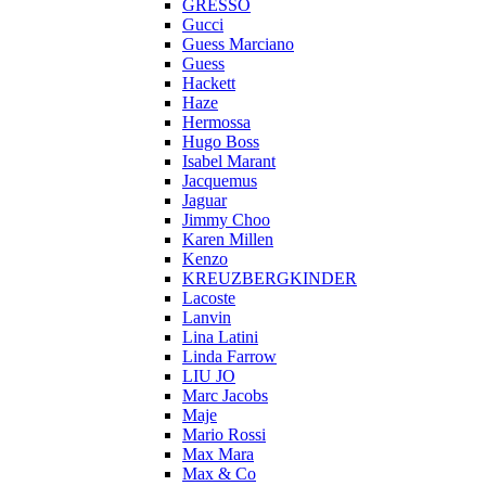
GRESSO
Gucci
Guess Marciano
Guess
Hackett
Haze
Hermossa
Hugo Boss
Isabel Marant
Jacquemus
Jaguar
Jimmy Choo
Karen Millen
Kenzo
KREUZBERGKINDER
Lacoste
Lanvin
Lina Latini
Linda Farrow
LIU JO
Marc Jacobs
Maje
Mario Rossi
Max Mara
Max & Co