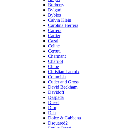
Burberry
Bvlgari
Byblos
Calvin Klein
Carolina Herrera
Carrera
Cartier
Cazal
Celine
Cerruti
Charmant
Charriol
Chloe
Christian Lacroix
Columbia
Cutler and Gross
David Beckham
Davidoff
Despada
Diesel
Dior
Dita
Dolce & Gabbana
Dsquared2