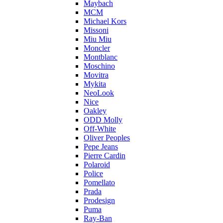
Maybach
MCM
Michael Kors
Missoni
Miu Miu
Moncler
Montblanc
Moschino
Movitra
Mykita
NeoLook
Nice
Oakley
ODD Molly
Off-White
Oliver Peoples
Pepe Jeans
Pierre Cardin
Polaroid
Police
Pomellato
Prada
Prodesign
Puma
Ray-Ban