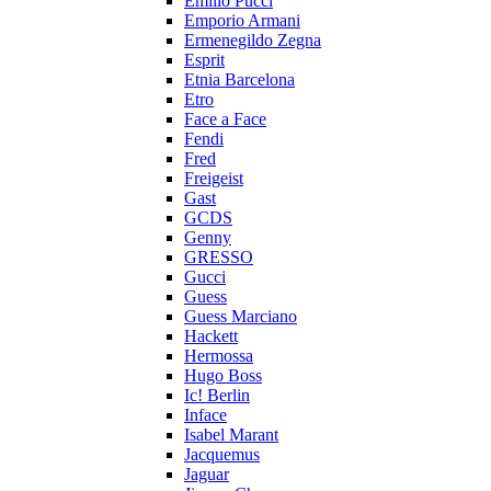
Emilio Pucci
Emporio Armani
Ermenegildo Zegna
Esprit
Etnia Barcelona
Etro
Face a Face
Fendi
Fred
Freigeist
Gast
GCDS
Genny
GRESSO
Gucci
Guess
Guess Marciano
Hackett
Hermossa
Hugo Boss
Ic! Berlin
Inface
Isabel Marant
Jacquemus
Jaguar