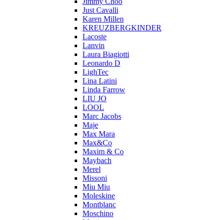
Jimmy Choo
Just Cavalli
Karen Millen
KREUZBERGKINDER
Lacoste
Lanvin
Laura Biagiotti
Leonardo D
LighTec
Lina Latini
Linda Farrow
LIU JO
LOOL
Marc Jacobs
Maje
Max Mara
Max&Co
Maxim & Co
Maybach
Merel
Missoni
Miu Miu
Moleskine
Montblanc
Moschino