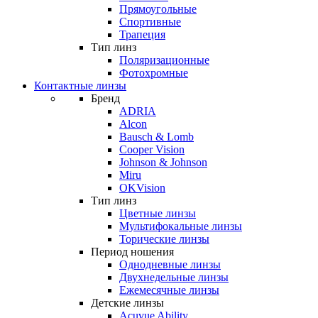
Прямоугольные
Спортивные
Трапеция
Тип линз
Поляризационные
Фотохромные
Контактные линзы
Бренд
ADRIA
Alcon
Bausch & Lomb
Cooper Vision
Johnson & Johnson
Miru
OKVision
Тип линз
Цветные линзы
Мультифокальные линзы
Торические линзы
Период ношения
Однодневные линзы
Двухнедельные линзы
Ежемесячные линзы
Детские линзы
Acuvue Ability