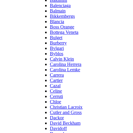
Baldinini
Balenciaga
Balmain
Bikkembergs
Blancia
Boss Orange
Bottega Veneta
Bulget
Burberry
Bvlgari
Byblos
Calvin Klein
Carolina Herrera
Carolina Lemke
Carrera
Cartier
Cazal
Celine
Cerruti
Chloe
Christian Lacroix
Cutler and Gross
Dackor
David Beckham
Davidoff