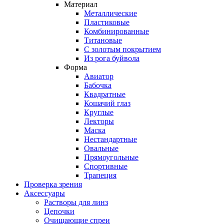
Материал
Металлические
Пластиковые
Комбинированные
Титановые
С золотым покрытием
Из рога буйвола
Форма
Авиатор
Бабочка
Квадратные
Кошачий глаз
Круглые
Лекторы
Маска
Нестандартные
Овальные
Прямоугольные
Спортивные
Трапеция
Проверка зрения
Аксессуары
Растворы для линз
Цепочки
Очищающие спреи