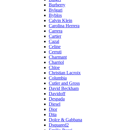
Burberry
Bvlgari
Byblos
Calvin Klein
Carolina Herrera
Carrera
Cartier
Cazal
Celine
Cerruti
Charmant
Charriol
Chloe
Christian Lacroix
Columbia
Cutler and Gross
David Beckham
Davidoff
Despada
Diesel
Dior
Dita
Dolce & Gabbana
Dsquared2