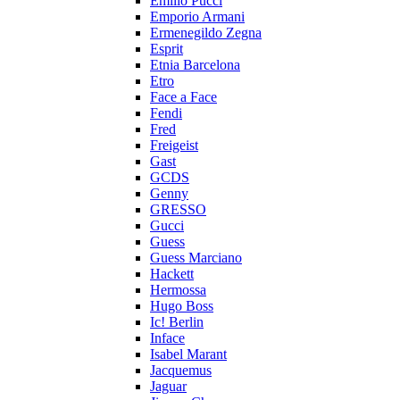
Emilio Pucci
Emporio Armani
Ermenegildo Zegna
Esprit
Etnia Barcelona
Etro
Face a Face
Fendi
Fred
Freigeist
Gast
GCDS
Genny
GRESSO
Gucci
Guess
Guess Marciano
Hackett
Hermossa
Hugo Boss
Ic! Berlin
Inface
Isabel Marant
Jacquemus
Jaguar