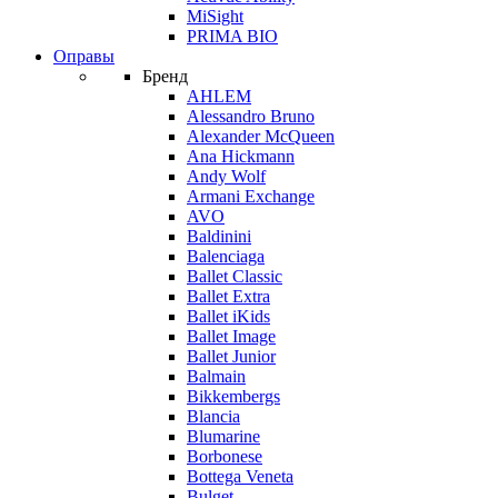
MiSight
PRIMA BIO
Оправы
Бренд
AHLEM
Alessandro Bruno
Alexander McQueen
Ana Hickmann
Andy Wolf
Armani Exchange
AVO
Baldinini
Balenciaga
Ballet Classic
Ballet Extra
Ballet iKids
Ballet Image
Ballet Junior
Balmain
Bikkembergs
Blancia
Blumarine
Borbonese
Bottega Veneta
Bulget