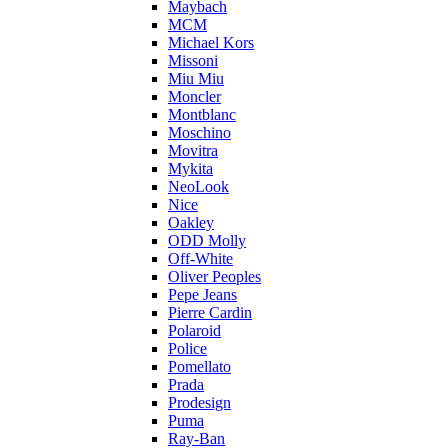
Maybach
MCM
Michael Kors
Missoni
Miu Miu
Moncler
Montblanc
Moschino
Movitra
Mykita
NeoLook
Nice
Oakley
ODD Molly
Off-White
Oliver Peoples
Pepe Jeans
Pierre Cardin
Polaroid
Police
Pomellato
Prada
Prodesign
Puma
Ray-Ban