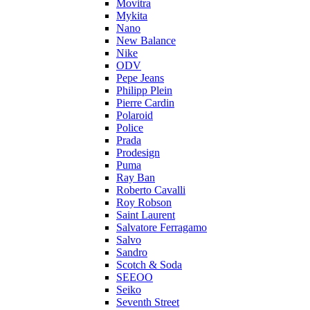
Movitra
Mykita
Nano
New Balance
Nike
ODV
Pepe Jeans
Philipp Plein
Pierre Cardin
Polaroid
Police
Prada
Prodesign
Puma
Ray Ban
Roberto Cavalli
Roy Robson
Saint Laurent
Salvatore Ferragamo
Salvo
Sandro
Scotch & Soda
SEEOO
Seiko
Seventh Street