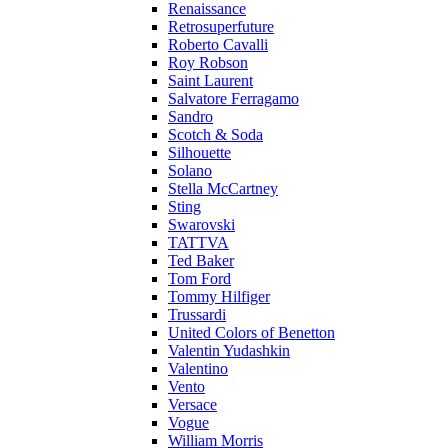
Renaissance
Retrosuperfuture
Roberto Cavalli
Roy Robson
Saint Laurent
Salvatore Ferragamo
Sandro
Scotch & Soda
Silhouette
Solano
Stella McCartney
Sting
Swarovski
TATTVA
Ted Baker
Tom Ford
Tommy Hilfiger
Trussardi
United Colors of Benetton
Valentin Yudashkin
Valentino
Vento
Versace
Vogue
William Morris