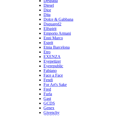
Despada
Diesel
Dior
Dita
Dolce & Gabbana
Dsquared2
Elfspirit
Emporio Armani
Enni Marco
Esprit
Etnia Barcelona
Etro
EXENZA
Eyepetizer
Eyerepublic
Fabiano
Face a Face
Fendi
For Art's Sake
Fred
Furla
Gast
GCDS
Genex
Givenchy