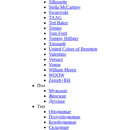
Silhouette
Stella McCartney
Swarovski
TAAG
Ted Baker
Tempo
Tom Ford
Tommy Hilfiger
Trussardi
United Colors of Benetton
Valentino
Versace
Vogue
William Morris
WOOW
Zerorh+RH
Пол
Мужские
Женские
Детские
Тип
Ободковые
Полуободковые
Безободковые
Складные