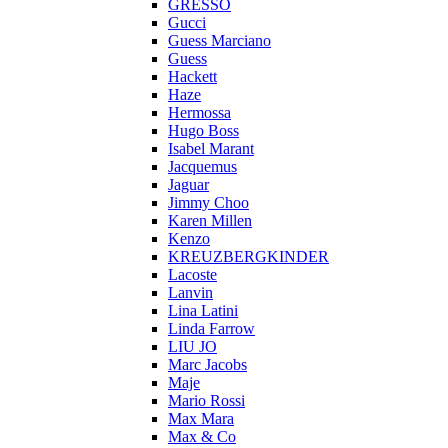
GRESSO
Gucci
Guess Marciano
Guess
Hackett
Haze
Hermossa
Hugo Boss
Isabel Marant
Jacquemus
Jaguar
Jimmy Choo
Karen Millen
Kenzo
KREUZBERGKINDER
Lacoste
Lanvin
Lina Latini
Linda Farrow
LIU JO
Marc Jacobs
Maje
Mario Rossi
Max Mara
Max & Co