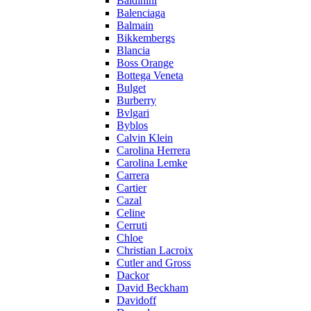
Baldinini
Balenciaga
Balmain
Bikkembergs
Blancia
Boss Orange
Bottega Veneta
Bulget
Burberry
Bvlgari
Byblos
Calvin Klein
Carolina Herrera
Carolina Lemke
Carrera
Cartier
Cazal
Celine
Cerruti
Chloe
Christian Lacroix
Cutler and Gross
Dackor
David Beckham
Davidoff