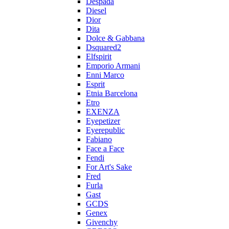
Despada
Diesel
Dior
Dita
Dolce & Gabbana
Dsquared2
Elfspirit
Emporio Armani
Enni Marco
Esprit
Etnia Barcelona
Etro
EXENZA
Eyepetizer
Eyerepublic
Fabiano
Face a Face
Fendi
For Art's Sake
Fred
Furla
Gast
GCDS
Genex
Givenchy