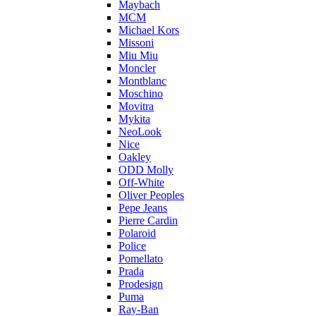
Maybach
MCM
Michael Kors
Missoni
Miu Miu
Moncler
Montblanc
Moschino
Movitra
Mykita
NeoLook
Nice
Oakley
ODD Molly
Off-White
Oliver Peoples
Pepe Jeans
Pierre Cardin
Polaroid
Police
Pomellato
Prada
Prodesign
Puma
Ray-Ban