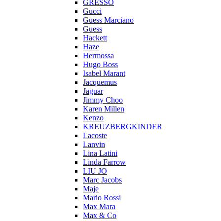
GRESSO
Gucci
Guess Marciano
Guess
Hackett
Haze
Hermossa
Hugo Boss
Isabel Marant
Jacquemus
Jaguar
Jimmy Choo
Karen Millen
Kenzo
KREUZBERGKINDER
Lacoste
Lanvin
Lina Latini
Linda Farrow
LIU JO
Marc Jacobs
Maje
Mario Rossi
Max Mara
Max & Co