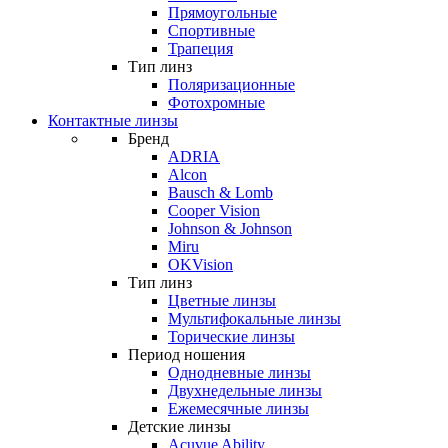
Прямоугольные
Спортивные
Трапеция
Тип линз
Поляризационные
Фотохромные
Контактные линзы
Бренд
ADRIA
Alcon
Bausch & Lomb
Cooper Vision
Johnson & Johnson
Miru
OKVision
Тип линз
Цветные линзы
Мультифокальные линзы
Торические линзы
Период ношения
Однодневные линзы
Двухнедельные линзы
Ежемесячные линзы
Детские линзы
Acuvue Ability