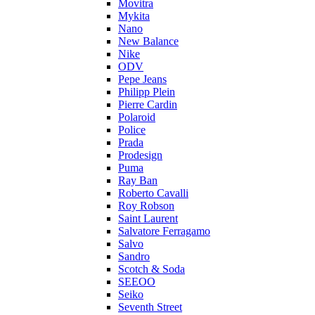
Movitra
Mykita
Nano
New Balance
Nike
ODV
Pepe Jeans
Philipp Plein
Pierre Cardin
Polaroid
Police
Prada
Prodesign
Puma
Ray Ban
Roberto Cavalli
Roy Robson
Saint Laurent
Salvatore Ferragamo
Salvo
Sandro
Scotch & Soda
SEEOO
Seiko
Seventh Street