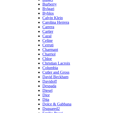
Burberry
Bvlgari
Byblos
Calvin Klein
Carolina Herrera
Carrera
Cartier
Cazal
Celine
Cerruti
Charmant
Charriol
Chloe
Christian Lacroix
Columbia
Cutler and Gross
David Beckham
Davidoff
Despada
Diesel
Dior
Dita
Dolce & Gabbana
Dsquared2