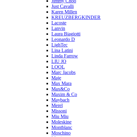
Jimmy Choo
Just Cavalli
Karen Millen
KREUZBERGKINDER
Lacoste
Lanvin
Laura Biagiotti
Leonardo D
LighTec
Lina Latini
Linda Farrow
LIU JO
LOOL
Marc Jacobs
Maje
Max Mara
Max&Co
Maxim & Co
Maybach
Merel
Missoni
Miu Miu
Moleskine
Montblanc
Moschino