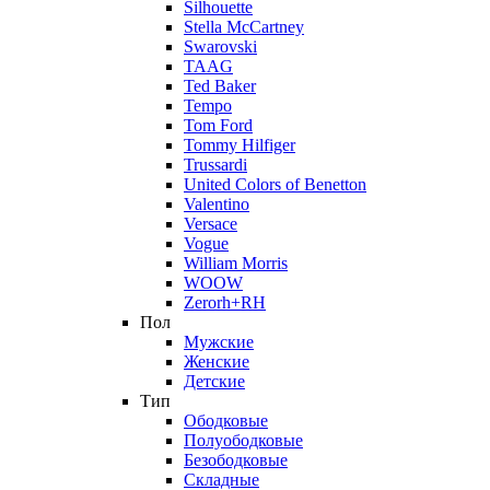
Silhouette
Stella McCartney
Swarovski
TAAG
Ted Baker
Tempo
Tom Ford
Tommy Hilfiger
Trussardi
United Colors of Benetton
Valentino
Versace
Vogue
William Morris
WOOW
Zerorh+RH
Пол
Мужские
Женские
Детские
Тип
Ободковые
Полуободковые
Безободковые
Складные