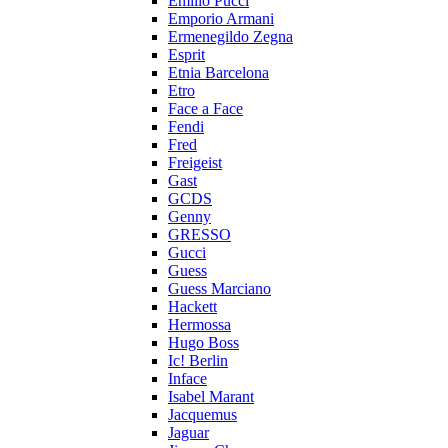
Emilio Pucci
Emporio Armani
Ermenegildo Zegna
Esprit
Etnia Barcelona
Etro
Face a Face
Fendi
Fred
Freigeist
Gast
GCDS
Genny
GRESSO
Gucci
Guess
Guess Marciano
Hackett
Hermossa
Hugo Boss
Ic! Berlin
Inface
Isabel Marant
Jacquemus
Jaguar