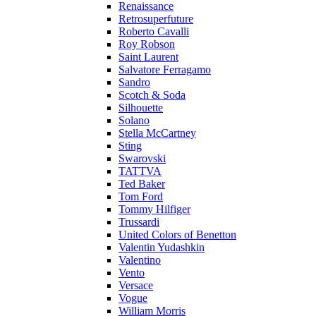
Renaissance
Retrosuperfuture
Roberto Cavalli
Roy Robson
Saint Laurent
Salvatore Ferragamo
Sandro
Scotch & Soda
Silhouette
Solano
Stella McCartney
Sting
Swarovski
TATTVA
Ted Baker
Tom Ford
Tommy Hilfiger
Trussardi
United Colors of Benetton
Valentin Yudashkin
Valentino
Vento
Versace
Vogue
William Morris