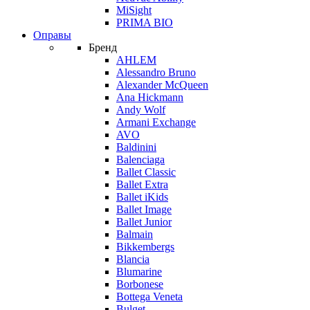
MiSight
PRIMA BIO
Оправы
Бренд
AHLEM
Alessandro Bruno
Alexander McQueen
Ana Hickmann
Andy Wolf
Armani Exchange
AVO
Baldinini
Balenciaga
Ballet Classic
Ballet Extra
Ballet iKids
Ballet Image
Ballet Junior
Balmain
Bikkembergs
Blancia
Blumarine
Borbonese
Bottega Veneta
Bulget