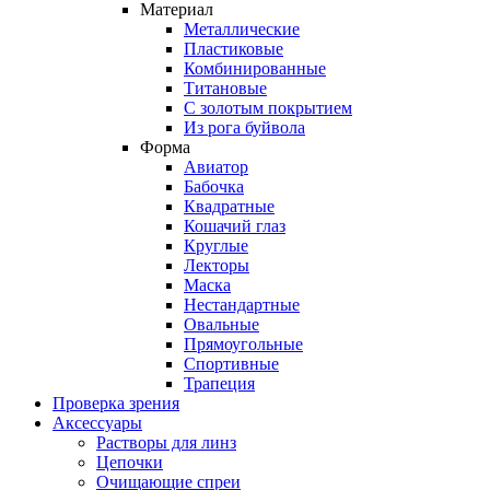
Материал
Металлические
Пластиковые
Комбинированные
Титановые
С золотым покрытием
Из рога буйвола
Форма
Авиатор
Бабочка
Квадратные
Кошачий глаз
Круглые
Лекторы
Маска
Нестандартные
Овальные
Прямоугольные
Спортивные
Трапеция
Проверка зрения
Аксессуары
Растворы для линз
Цепочки
Очищающие спреи