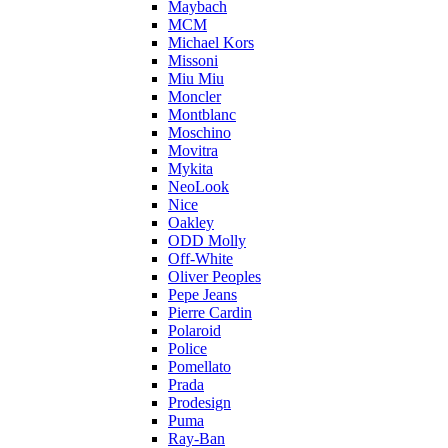
Maybach
MCM
Michael Kors
Missoni
Miu Miu
Moncler
Montblanc
Moschino
Movitra
Mykita
NeoLook
Nice
Oakley
ODD Molly
Off-White
Oliver Peoples
Pepe Jeans
Pierre Cardin
Polaroid
Police
Pomellato
Prada
Prodesign
Puma
Ray-Ban