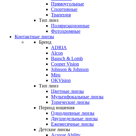
Прямоугольные
Спортивные
Трапеция
Тип линз
Поляризационные
Фотохромные
Контактные линзы
Бренд
ADRIA
Alcon
Bausch & Lomb
Cooper Vision
Johnson & Johnson
Miru
OKVision
Тип линз
Цветные линзы
Мультифокальные линзы
Торические линзы
Период ношения
Однодневные линзы
Двухнедельные линзы
Ежемесячные линзы
Детские линзы
Acuvue Ability