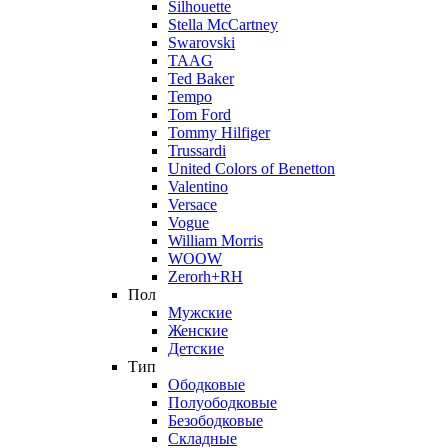
Silhouette
Stella McCartney
Swarovski
TAAG
Ted Baker
Tempo
Tom Ford
Tommy Hilfiger
Trussardi
United Colors of Benetton
Valentino
Versace
Vogue
William Morris
WOOW
Zerorh+RH
Пол
Мужские
Женские
Детские
Тип
Ободковые
Полуободковые
Безободковые
Складные