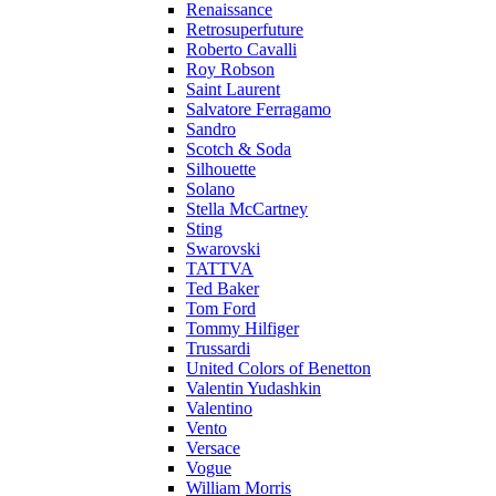
Renaissance
Retrosuperfuture
Roberto Cavalli
Roy Robson
Saint Laurent
Salvatore Ferragamo
Sandro
Scotch & Soda
Silhouette
Solano
Stella McCartney
Sting
Swarovski
TATTVA
Ted Baker
Tom Ford
Tommy Hilfiger
Trussardi
United Colors of Benetton
Valentin Yudashkin
Valentino
Vento
Versace
Vogue
William Morris