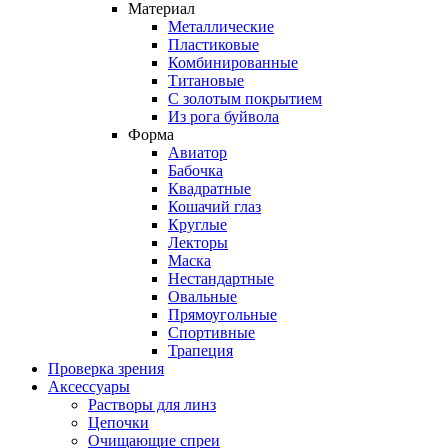
Материал
Металлические
Пластиковые
Комбинированные
Титановые
С золотым покрытием
Из рога буйвола
Форма
Авиатор
Бабочка
Квадратные
Кошачий глаз
Круглые
Лекторы
Маска
Нестандартные
Овальные
Прямоугольные
Спортивные
Трапеция
Проверка зрения
Аксессуары
Растворы для линз
Цепочки
Очищающие спреи