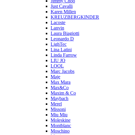
Jimmy Choo
Just Cavalli
Karen Millen
KREUZBERGKINDER
Lacoste
Lanvin
Laura Biagiotti
Leonardo D
LighTec
Lina Latini
Linda Farrow
LIU JO
LOOL
Marc Jacobs
Maje
Max Mara
Max&Co
Maxim & Co
Maybach
Merel
Missoni
Miu Miu
Moleskine
Montblanc
Moschino