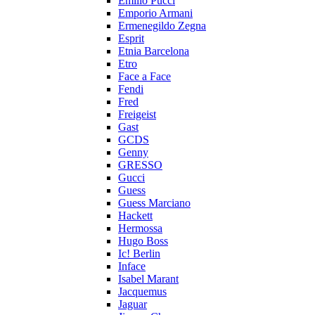
Emilio Pucci
Emporio Armani
Ermenegildo Zegna
Esprit
Etnia Barcelona
Etro
Face a Face
Fendi
Fred
Freigeist
Gast
GCDS
Genny
GRESSO
Gucci
Guess
Guess Marciano
Hackett
Hermossa
Hugo Boss
Ic! Berlin
Inface
Isabel Marant
Jacquemus
Jaguar