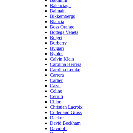
Baldinini
Balenciaga
Balmain
Bikkembergs
Blancia
Boss Orange
Bottega Veneta
Bulget
Burberry
Bvlgari
Byblos
Calvin Klein
Carolina Herrera
Carolina Lemke
Carrera
Cartier
Cazal
Celine
Cerruti
Chloe
Christian Lacroix
Cutler and Gross
Dackor
David Beckham
Davidoff