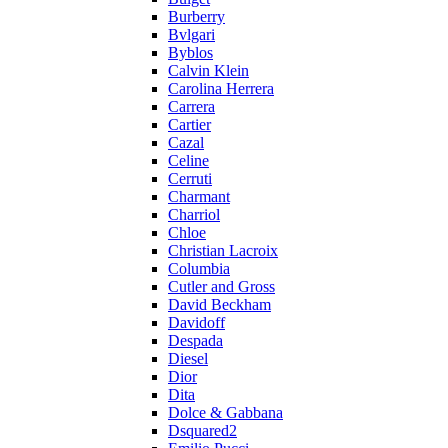
Burberry
Bvlgari
Byblos
Calvin Klein
Carolina Herrera
Carrera
Cartier
Cazal
Celine
Cerruti
Charmant
Charriol
Chloe
Christian Lacroix
Columbia
Cutler and Gross
David Beckham
Davidoff
Despada
Diesel
Dior
Dita
Dolce & Gabbana
Dsquared2