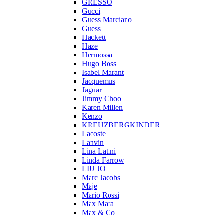
GRESSO
Gucci
Guess Marciano
Guess
Hackett
Haze
Hermossa
Hugo Boss
Isabel Marant
Jacquemus
Jaguar
Jimmy Choo
Karen Millen
Kenzo
KREUZBERGKINDER
Lacoste
Lanvin
Lina Latini
Linda Farrow
LIU JO
Marc Jacobs
Maje
Mario Rossi
Max Mara
Max & Co