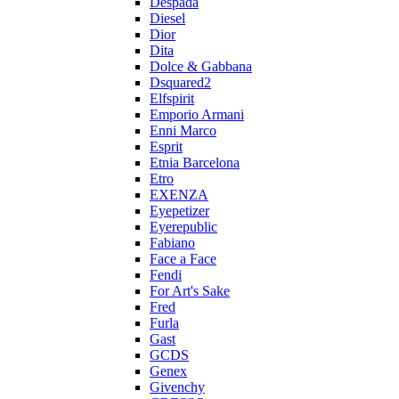
Despada
Diesel
Dior
Dita
Dolce & Gabbana
Dsquared2
Elfspirit
Emporio Armani
Enni Marco
Esprit
Etnia Barcelona
Etro
EXENZA
Eyepetizer
Eyerepublic
Fabiano
Face a Face
Fendi
For Art's Sake
Fred
Furla
Gast
GCDS
Genex
Givenchy