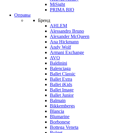
MiSight
PRIMA BIO
Оправы
Бренд
AHLEM
Alessandro Bruno
Alexander McQueen
Ana Hickmann
Andy Wolf
Armani Exchange
AVO
Baldinini
Balenciaga
Ballet Classic
Ballet Extra
Ballet iKids
Ballet Image
Ballet Junior
Balmain
Bikkembergs
Blancia
Blumarine
Borbonese
Bottega Veneta
Bulget