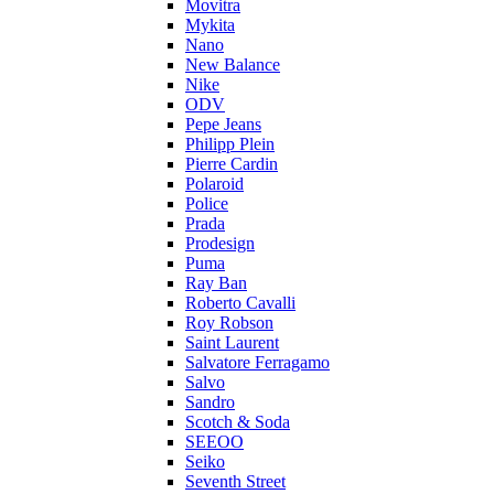
Movitra
Mykita
Nano
New Balance
Nike
ODV
Pepe Jeans
Philipp Plein
Pierre Cardin
Polaroid
Police
Prada
Prodesign
Puma
Ray Ban
Roberto Cavalli
Roy Robson
Saint Laurent
Salvatore Ferragamo
Salvo
Sandro
Scotch & Soda
SEEOO
Seiko
Seventh Street