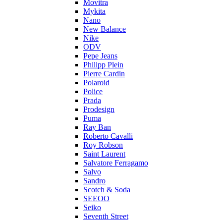
Movitra
Mykita
Nano
New Balance
Nike
ODV
Pepe Jeans
Philipp Plein
Pierre Cardin
Polaroid
Police
Prada
Prodesign
Puma
Ray Ban
Roberto Cavalli
Roy Robson
Saint Laurent
Salvatore Ferragamo
Salvo
Sandro
Scotch & Soda
SEEOO
Seiko
Seventh Street