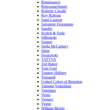
Renaissance
Retrosuperfuture
Roberto Cavalli
Roy Robson
Saint Laurent
Salvatore Ferragamo
Sandro
Scotch & Soda
Silhouette
Solano
Stella McCartney
Sting
Swarovski
TATTVA
Ted Baker
Tom Ford
Tommy Hilfiger
Trussardi
United Colors of Benetton
Valentin Yudashkin
Valentino
Vento
Versace
Vogue
William Morris