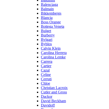
Baldinini
Balenciaga
Balmain
Bikkembergs
Blancia
Boss Orange
Bottega Veneta
Bulget
Burberry
Bvlgari
Byblos
Calvin Klein
Carolina Herrera
Carolina Lemke
Carrera
Cartier
Cazal
Celine
Cerruti
Chloe
Christian Lacroix
Cutler and Gross
Dackor
David Beckham
Davidoff