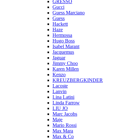
GRESSO
Gucci
Guess Marciano
Guess
Hackett
Haze
Hermossa
Hugo Boss
Isabel Marant
Jacquemus
Jaguar
Jimmy Choo
Karen Millen
Kenzo
KREUZBERGKINDER
Lacoste
Lanvin
Lina Latini
Linda Farrow
LIU JO
Marc Jacobs
Maje
Mario Rossi
Max Mara
Max & Co