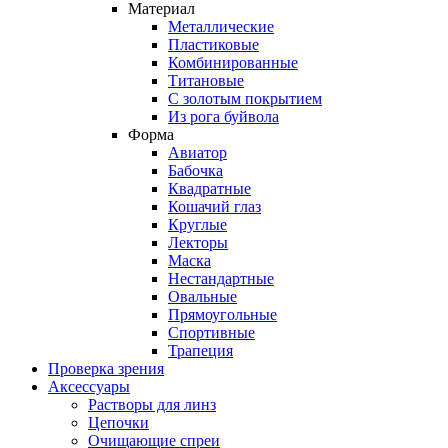
Материал
Металлические
Пластиковые
Комбинированные
Титановые
С золотым покрытием
Из рога буйвола
Форма
Авиатор
Бабочка
Квадратные
Кошачий глаз
Круглые
Лекторы
Маска
Нестандартные
Овальные
Прямоугольные
Спортивные
Трапеция
Проверка зрения
Аксессуары
Растворы для линз
Цепочки
Очищающие спреи