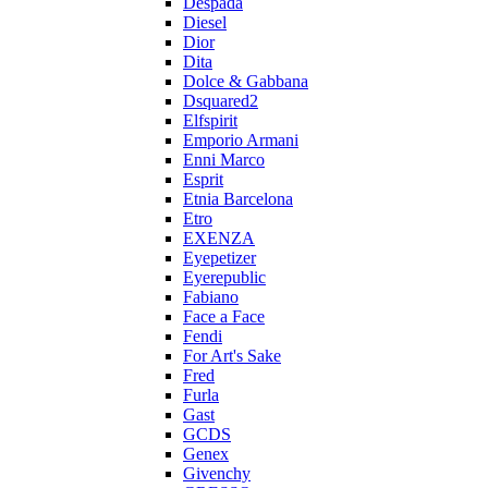
Despada
Diesel
Dior
Dita
Dolce & Gabbana
Dsquared2
Elfspirit
Emporio Armani
Enni Marco
Esprit
Etnia Barcelona
Etro
EXENZA
Eyepetizer
Eyerepublic
Fabiano
Face a Face
Fendi
For Art's Sake
Fred
Furla
Gast
GCDS
Genex
Givenchy