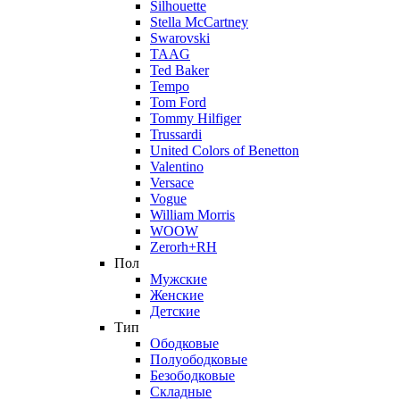
Silhouette
Stella McCartney
Swarovski
TAAG
Ted Baker
Tempo
Tom Ford
Tommy Hilfiger
Trussardi
United Colors of Benetton
Valentino
Versace
Vogue
William Morris
WOOW
Zerorh+RH
Пол
Мужские
Женские
Детские
Тип
Ободковые
Полуободковые
Безободковые
Складные