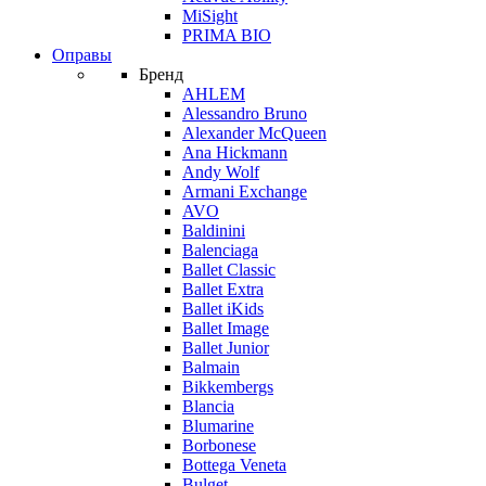
MiSight
PRIMA BIO
Оправы
Бренд
AHLEM
Alessandro Bruno
Alexander McQueen
Ana Hickmann
Andy Wolf
Armani Exchange
AVO
Baldinini
Balenciaga
Ballet Classic
Ballet Extra
Ballet iKids
Ballet Image
Ballet Junior
Balmain
Bikkembergs
Blancia
Blumarine
Borbonese
Bottega Veneta
Bulget