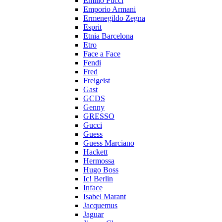
Emilio Pucci
Emporio Armani
Ermenegildo Zegna
Esprit
Etnia Barcelona
Etro
Face a Face
Fendi
Fred
Freigeist
Gast
GCDS
Genny
GRESSO
Gucci
Guess
Guess Marciano
Hackett
Hermossa
Hugo Boss
Ic! Berlin
Inface
Isabel Marant
Jacquemus
Jaguar