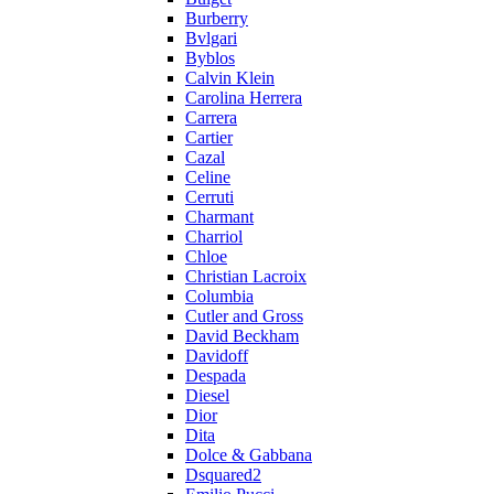
Burberry
Bvlgari
Byblos
Calvin Klein
Carolina Herrera
Carrera
Cartier
Cazal
Celine
Cerruti
Charmant
Charriol
Chloe
Christian Lacroix
Columbia
Cutler and Gross
David Beckham
Davidoff
Despada
Diesel
Dior
Dita
Dolce & Gabbana
Dsquared2