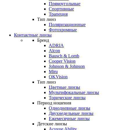
Прямоугольные
Спортивные
Трапеция
Тип линз
Поляризационные
Фотохромные
Контактные линзы
Бренд
ADRIA
Alcon
Bausch & Lomb
Cooper Vision
Johnson & Johnson
Miru
OKVision
Тип линз
Цветные линзы
Мультифокальные линзы
Торические линзы
Период ношения
Однодневные линзы
Двухнедельные линзы
Ежемесячные линзы
Детские линзы
Acuvue Ability