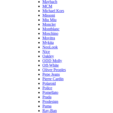
Maybach
MCM
Michael Kors
Missoni
Miu Miu
Moncler
Montblanc
Moschino
Movitra
Mykita
NeoLook
Nice
Oakley
ODD Molly
Off-White
Oliver Peoples
Pepe Jeans
Pierre Cardin
Polaroid
Police
Pomellato
Prada
Prodesign
Puma
Ray-Ban