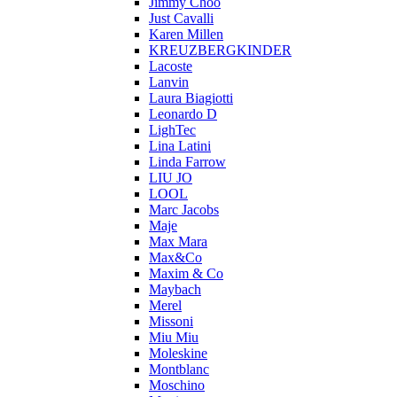
Jimmy Choo
Just Cavalli
Karen Millen
KREUZBERGKINDER
Lacoste
Lanvin
Laura Biagiotti
Leonardo D
LighTec
Lina Latini
Linda Farrow
LIU JO
LOOL
Marc Jacobs
Maje
Max Mara
Max&Co
Maxim & Co
Maybach
Merel
Missoni
Miu Miu
Moleskine
Montblanc
Moschino