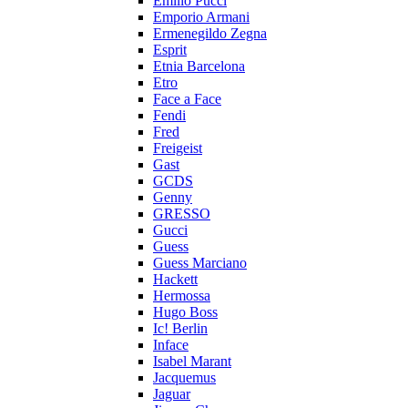
Emilio Pucci
Emporio Armani
Ermenegildo Zegna
Esprit
Etnia Barcelona
Etro
Face a Face
Fendi
Fred
Freigeist
Gast
GCDS
Genny
GRESSO
Gucci
Guess
Guess Marciano
Hackett
Hermossa
Hugo Boss
Ic! Berlin
Inface
Isabel Marant
Jacquemus
Jaguar