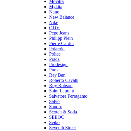
Movitra
Mykita
Nano
New Balance
Nike
ODV
Pepe Jeans
Philipp Plein
Pierre Cardin
Polaroid
Police
Prada
Prodesign
Puma
Ray Ban
Roberto Cavalli
Roy Robson
Saint Laurent
Salvatore Ferragamo
Salvo
Sandro
Scotch & Soda
SEEOO
Seiko
Seventh Street