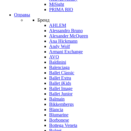
MiSight
PRIMA BIO
Оправы
Бренд
AHLEM
Alessandro Bruno
Alexander McQueen
Ana Hickmann
Andy Wolf
Armani Exchange
AVO
Baldinini
Balenciaga
Ballet Classic
Ballet Extra
Ballet iKids
Ballet Image
Ballet Junior
Balmain
Bikkembergs
Blancia
Blumarine
Borbonese
Bottega Veneta
Bulget