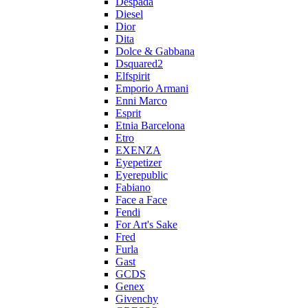
Despada
Diesel
Dior
Dita
Dolce & Gabbana
Dsquared2
Elfspirit
Emporio Armani
Enni Marco
Esprit
Etnia Barcelona
Etro
EXENZA
Eyepetizer
Eyerepublic
Fabiano
Face a Face
Fendi
For Art's Sake
Fred
Furla
Gast
GCDS
Genex
Givenchy