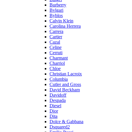
Burberry
Bvlgari
Byblos
Calvin Klein
Carolina Herrera
Carrera
Cartier
Cazal
Celine
Cerruti
Charmant
Charriol
Chloe
Christian Lacroix
Columbia
Cutler and Gross
David Beckham
Davidoff
Despada
Diesel
Dior
Dita
Dolce & Gabbana
Dsquared2