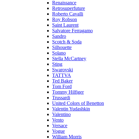
Renaissance
Retrosuperfuture
Roberto Cavalli
Roy Robson
Saint Laurent
Salvatore Ferragamo
Sandro
Scotch & Soda
Silhouette
Solano
Stella McCartney
Sting
Swarovski
TATTVA
Ted Baker
Tom Ford
Tommy Hilfiger
Trussardi
United Colors of Benetton
Valentin Yudashkin
Valentino
Vento
Versace
Vogue
William Morris