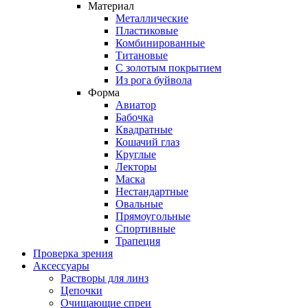
Материал
Металлические
Пластиковые
Комбинированные
Титановые
С золотым покрытием
Из рога буйвола
Форма
Авиатор
Бабочка
Квадратные
Кошачий глаз
Круглые
Лекторы
Маска
Нестандартные
Овальные
Прямоугольные
Спортивные
Трапеция
Проверка зрения
Аксессуары
Растворы для линз
Цепочки
Очищающие спреи