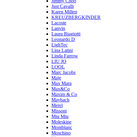
Jimmy Choo
Just Cavalli
Karen Millen
KREUZBERGKINDER
Lacoste
Lanvin
Laura Biagiotti
Leonardo D
LighTec
Lina Latini
Linda Farrow
LIU JO
LOOL
Marc Jacobs
Maje
Max Mara
Max&Co
Maxim & Co
Maybach
Merel
Missoni
Miu Miu
Moleskine
Montblanc
Moschino