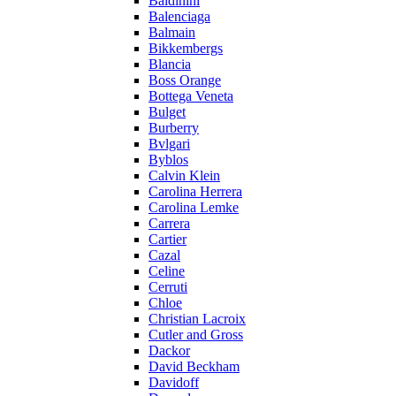
Baldinini
Balenciaga
Balmain
Bikkembergs
Blancia
Boss Orange
Bottega Veneta
Bulget
Burberry
Bvlgari
Byblos
Calvin Klein
Carolina Herrera
Carolina Lemke
Carrera
Cartier
Cazal
Celine
Cerruti
Chloe
Christian Lacroix
Cutler and Gross
Dackor
David Beckham
Davidoff