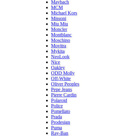
Maybach
MCM
Michael Kors
Missoni
Miu Miu
Moncler
Montblanc
Moschino
Movitra
Mykita
NeoLook
Nice
Oakley
ODD Molly
Off-White
Oliver Peoples
Pepe Jeans
Pierre Cardin
Polaroid
Police
Pomellato
Prada
Prodesign
Puma
Ray-Ban