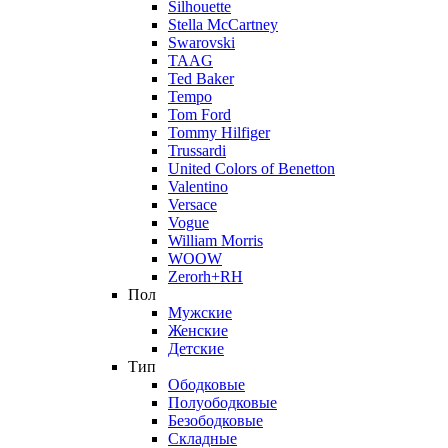
Silhouette
Stella McCartney
Swarovski
TAAG
Ted Baker
Tempo
Tom Ford
Tommy Hilfiger
Trussardi
United Colors of Benetton
Valentino
Versace
Vogue
William Morris
WOOW
Zerorh+RH
Пол
Мужские
Женские
Детские
Тип
Ободковые
Полуободковые
Безободковые
Складные