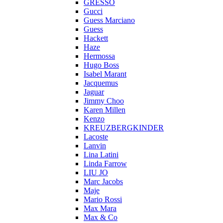
GRESSO
Gucci
Guess Marciano
Guess
Hackett
Haze
Hermossa
Hugo Boss
Isabel Marant
Jacquemus
Jaguar
Jimmy Choo
Karen Millen
Kenzo
KREUZBERGKINDER
Lacoste
Lanvin
Lina Latini
Linda Farrow
LIU JO
Marc Jacobs
Maje
Mario Rossi
Max Mara
Max & Co