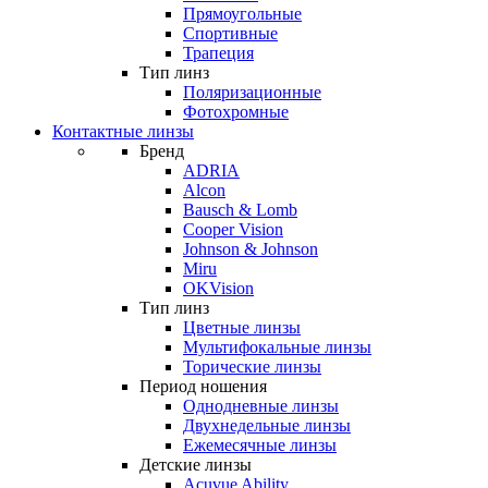
Прямоугольные
Спортивные
Трапеция
Тип линз
Поляризационные
Фотохромные
Контактные линзы
Бренд
ADRIA
Alcon
Bausch & Lomb
Cooper Vision
Johnson & Johnson
Miru
OKVision
Тип линз
Цветные линзы
Мультифокальные линзы
Торические линзы
Период ношения
Однодневные линзы
Двухнедельные линзы
Ежемесячные линзы
Детские линзы
Acuvue Ability