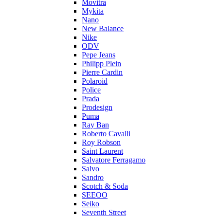
Movitra
Mykita
Nano
New Balance
Nike
ODV
Pepe Jeans
Philipp Plein
Pierre Cardin
Polaroid
Police
Prada
Prodesign
Puma
Ray Ban
Roberto Cavalli
Roy Robson
Saint Laurent
Salvatore Ferragamo
Salvo
Sandro
Scotch & Soda
SEEOO
Seiko
Seventh Street