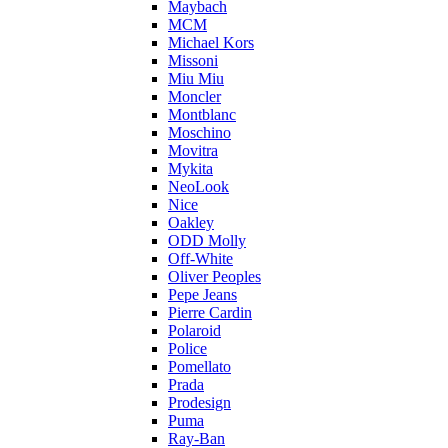
Maybach
MCM
Michael Kors
Missoni
Miu Miu
Moncler
Montblanc
Moschino
Movitra
Mykita
NeoLook
Nice
Oakley
ODD Molly
Off-White
Oliver Peoples
Pepe Jeans
Pierre Cardin
Polaroid
Police
Pomellato
Prada
Prodesign
Puma
Ray-Ban