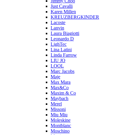
Jimmy Choo
Just Cavalli
Karen Millen
KREUZBERGKINDER
Lacoste
Lanvin
Laura Biagiotti
Leonardo D
LighTec
Lina Latini
Linda Farrow
LIU JO
LOOL
Marc Jacobs
Maje
Max Mara
Max&Co
Maxim & Co
Maybach
Merel
Missoni
Miu Miu
Moleskine
Montblanc
Moschino