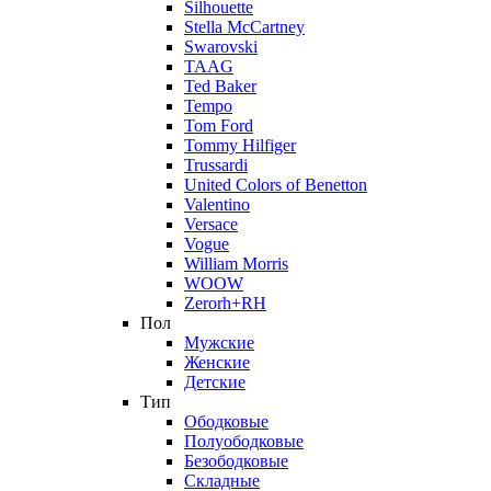
Silhouette
Stella McCartney
Swarovski
TAAG
Ted Baker
Tempo
Tom Ford
Tommy Hilfiger
Trussardi
United Colors of Benetton
Valentino
Versace
Vogue
William Morris
WOOW
Zerorh+RH
Пол
Мужские
Женские
Детские
Тип
Ободковые
Полуободковые
Безободковые
Складные