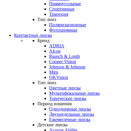
Прямоугольные
Спортивные
Трапеция
Тип линз
Поляризационные
Фотохромные
Контактные линзы
Бренд
ADRIA
Alcon
Bausch & Lomb
Cooper Vision
Johnson & Johnson
Miru
OKVision
Тип линз
Цветные линзы
Мультифокальные линзы
Торические линзы
Период ношения
Однодневные линзы
Двухнедельные линзы
Ежемесячные линзы
Детские линзы
Acuvue Ability