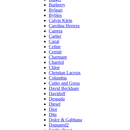
Burberry
Bvlgari
Byblos
Calvin Klein
Carolina Herrera
Carrera
Cartier
Cazal
Celine
Cerruti
Charmant
Charriol
Chloe
Christian Lacroix
Columbia
Cutler and Gross
David Beckham
Davidoff
Despada
Diesel
Dior
Dita
Dolce & Gabbana
Dsquared2