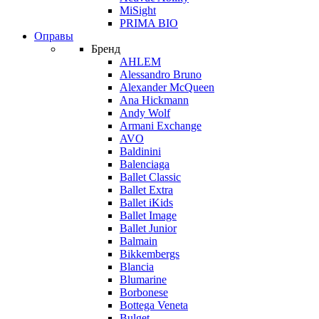
MiSight
PRIMA BIO
Оправы
Бренд
AHLEM
Alessandro Bruno
Alexander McQueen
Ana Hickmann
Andy Wolf
Armani Exchange
AVO
Baldinini
Balenciaga
Ballet Classic
Ballet Extra
Ballet iKids
Ballet Image
Ballet Junior
Balmain
Bikkembergs
Blancia
Blumarine
Borbonese
Bottega Veneta
Bulget