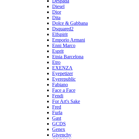
Despada
Diesel
Dior
Dita
Dolce & Gabbana
Dsquared2
Elfspirit
Emporio Armani
Enni Marco
Esprit
Etnia Barcelona
Etro
EXENZA
Eyepetizer
Eyerepublic
Fabiano
Face a Face
Fendi
For Art's Sake
Fred
Furla
Gast
GCDS
Genex
Givenchy