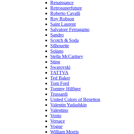
Renaissance
Retrosuperfuture
Roberto Cavalli
Roy Robson
Saint Laurent
Salvatore Ferragamo
Sandro
Scotch & Soda
Silhouette
Solano
Stella McCartney
Sting
Swarovski
TATTVA
Ted Baker
Tom Ford
Tommy Hilfiger
Trussardi
United Colors of Benetton
Valentin Yudashkin
Valentino
Vento
Versace
Vogue
William Morris