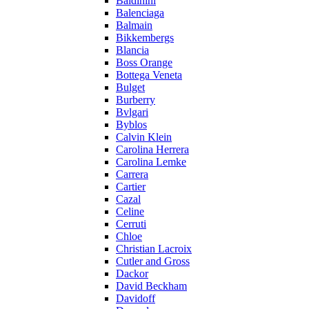
Baldinini
Balenciaga
Balmain
Bikkembergs
Blancia
Boss Orange
Bottega Veneta
Bulget
Burberry
Bvlgari
Byblos
Calvin Klein
Carolina Herrera
Carolina Lemke
Carrera
Cartier
Cazal
Celine
Cerruti
Chloe
Christian Lacroix
Cutler and Gross
Dackor
David Beckham
Davidoff