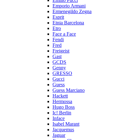
Emilio Pucci
Emporio Armani
Ermenegildo Zegna
Esprit
Etnia Barcelona
Etro
Face a Face
Fendi
Fred
Freigeist
Gast
GCDS
Genny
GRESSO
Gucci
Guess
Guess Marciano
Hackett
Hermossa
Hugo Boss
Ic! Berlin
Inface
Isabel Marant
Jacquemus
Jaguar