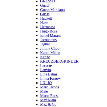
GRESSO
Gucci
Guess Marciano
Guess
Hackett
Haze
Hermossa
Hugo Boss
Isabel Marant
Jacquemus
Jaguar
Jimmy Choo
Karen Millen
Kenzo
KREUZBERGKINDER
Lacoste
Lanvin
Lina Latini
Linda Farrow
LIU JO
Marc Jacobs
Maje
Mario Rossi
Max Mara
Max & Co