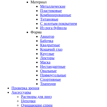
Материал
Металлические
Пластиковые
Комбинированные
Титановые
С золотым покрытием
Из рога буйвола
Форма
Авиатор
Бабочка
Квадратные
Кошачий глаз
Круглые
Лекторы
Маска
Нестандартные
Овальные
Прямоугольные
Спортивные
Трапеция
Проверка зрения
Аксессуары
Растворы для линз
Цепочки
Очищающие спреи