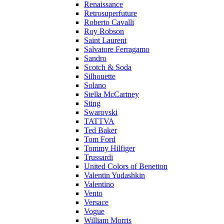
Renaissance
Retrosuperfuture
Roberto Cavalli
Roy Robson
Saint Laurent
Salvatore Ferragamo
Sandro
Scotch & Soda
Silhouette
Solano
Stella McCartney
Sting
Swarovski
TATTVA
Ted Baker
Tom Ford
Tommy Hilfiger
Trussardi
United Colors of Benetton
Valentin Yudashkin
Valentino
Vento
Versace
Vogue
William Morris