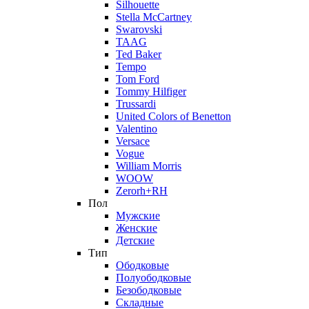
Silhouette
Stella McCartney
Swarovski
TAAG
Ted Baker
Tempo
Tom Ford
Tommy Hilfiger
Trussardi
United Colors of Benetton
Valentino
Versace
Vogue
William Morris
WOOW
Zerorh+RH
Пол
Мужские
Женские
Детские
Тип
Ободковые
Полуободковые
Безободковые
Складные