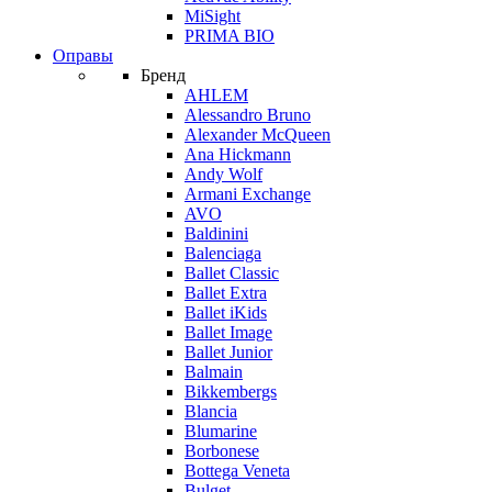
MiSight
PRIMA BIO
Оправы
Бренд
AHLEM
Alessandro Bruno
Alexander McQueen
Ana Hickmann
Andy Wolf
Armani Exchange
AVO
Baldinini
Balenciaga
Ballet Classic
Ballet Extra
Ballet iKids
Ballet Image
Ballet Junior
Balmain
Bikkembergs
Blancia
Blumarine
Borbonese
Bottega Veneta
Bulget