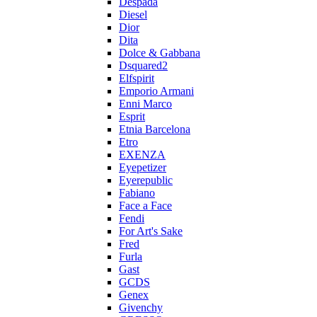
Despada
Diesel
Dior
Dita
Dolce & Gabbana
Dsquared2
Elfspirit
Emporio Armani
Enni Marco
Esprit
Etnia Barcelona
Etro
EXENZA
Eyepetizer
Eyerepublic
Fabiano
Face a Face
Fendi
For Art's Sake
Fred
Furla
Gast
GCDS
Genex
Givenchy