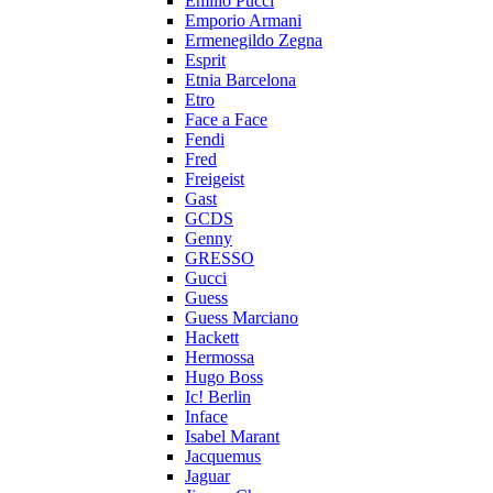
Emilio Pucci
Emporio Armani
Ermenegildo Zegna
Esprit
Etnia Barcelona
Etro
Face a Face
Fendi
Fred
Freigeist
Gast
GCDS
Genny
GRESSO
Gucci
Guess
Guess Marciano
Hackett
Hermossa
Hugo Boss
Ic! Berlin
Inface
Isabel Marant
Jacquemus
Jaguar