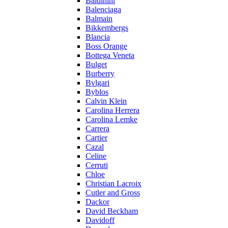
Baldinini
Balenciaga
Balmain
Bikkembergs
Blancia
Boss Orange
Bottega Veneta
Bulget
Burberry
Bvlgari
Byblos
Calvin Klein
Carolina Herrera
Carolina Lemke
Carrera
Cartier
Cazal
Celine
Cerruti
Chloe
Christian Lacroix
Cutler and Gross
Dackor
David Beckham
Davidoff