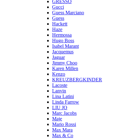
GRESSO
Gucci
Guess Marciano
Guess
Hackett
Haze
Hermossa
Hugo Boss
Isabel Marant
Jacquemus
Jaguar
Jimmy Choo
Karen Millen
Kenzo
KREUZBERGKINDER
Lacoste
Lanvin
Lina Latini
Linda Farrow
LIU JO
Marc Jacobs
Maje
Mario Rossi
Max Mara
Max & Co