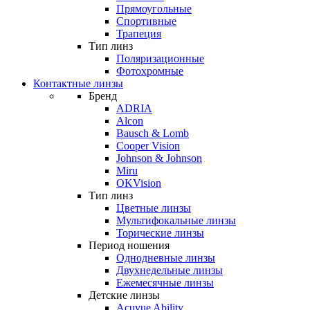
Прямоугольные
Спортивные
Трапеция
Тип линз
Поляризационные
Фотохромные
Контактные линзы
Бренд
ADRIA
Alcon
Bausch & Lomb
Cooper Vision
Johnson & Johnson
Miru
OKVision
Тип линз
Цветные линзы
Мультифокальные линзы
Торические линзы
Период ношения
Однодневные линзы
Двухнедельные линзы
Ежемесячные линзы
Детские линзы
Acuvue Ability