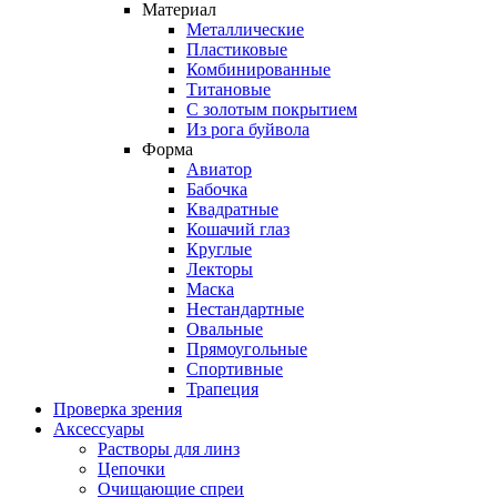
Материал
Металлические
Пластиковые
Комбинированные
Титановые
С золотым покрытием
Из рога буйвола
Форма
Авиатор
Бабочка
Квадратные
Кошачий глаз
Круглые
Лекторы
Маска
Нестандартные
Овальные
Прямоугольные
Спортивные
Трапеция
Проверка зрения
Аксессуары
Растворы для линз
Цепочки
Очищающие спреи