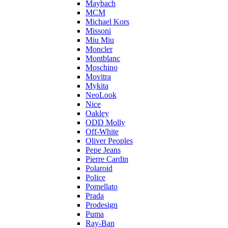
Maybach
MCM
Michael Kors
Missoni
Miu Miu
Moncler
Montblanc
Moschino
Movitra
Mykita
NeoLook
Nice
Oakley
ODD Molly
Off-White
Oliver Peoples
Pepe Jeans
Pierre Cardin
Polaroid
Police
Pomellato
Prada
Prodesign
Puma
Ray-Ban