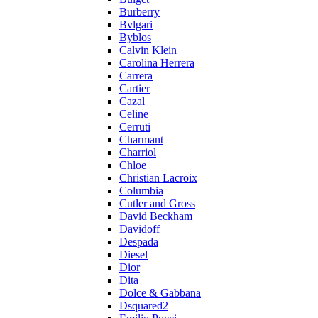
Burberry
Bvlgari
Byblos
Calvin Klein
Carolina Herrera
Carrera
Cartier
Cazal
Celine
Cerruti
Charmant
Charriol
Chloe
Christian Lacroix
Columbia
Cutler and Gross
David Beckham
Davidoff
Despada
Diesel
Dior
Dita
Dolce & Gabbana
Dsquared2