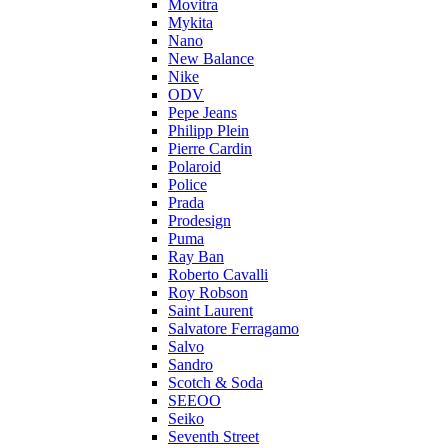
Movitra
Mykita
Nano
New Balance
Nike
ODV
Pepe Jeans
Philipp Plein
Pierre Cardin
Polaroid
Police
Prada
Prodesign
Puma
Ray Ban
Roberto Cavalli
Roy Robson
Saint Laurent
Salvatore Ferragamo
Salvo
Sandro
Scotch & Soda
SEEOO
Seiko
Seventh Street