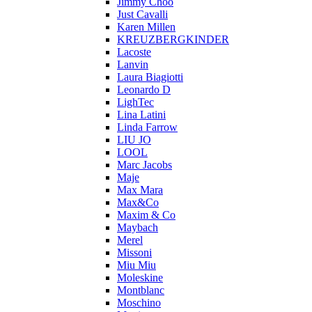
Jimmy Choo
Just Cavalli
Karen Millen
KREUZBERGKINDER
Lacoste
Lanvin
Laura Biagiotti
Leonardo D
LighTec
Lina Latini
Linda Farrow
LIU JO
LOOL
Marc Jacobs
Maje
Max Mara
Max&Co
Maxim & Co
Maybach
Merel
Missoni
Miu Miu
Moleskine
Montblanc
Moschino