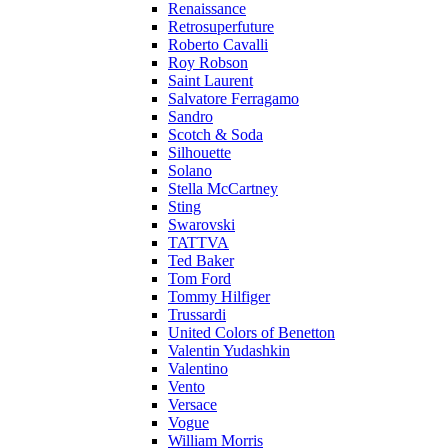
Renaissance
Retrosuperfuture
Roberto Cavalli
Roy Robson
Saint Laurent
Salvatore Ferragamo
Sandro
Scotch & Soda
Silhouette
Solano
Stella McCartney
Sting
Swarovski
TATTVA
Ted Baker
Tom Ford
Tommy Hilfiger
Trussardi
United Colors of Benetton
Valentin Yudashkin
Valentino
Vento
Versace
Vogue
William Morris