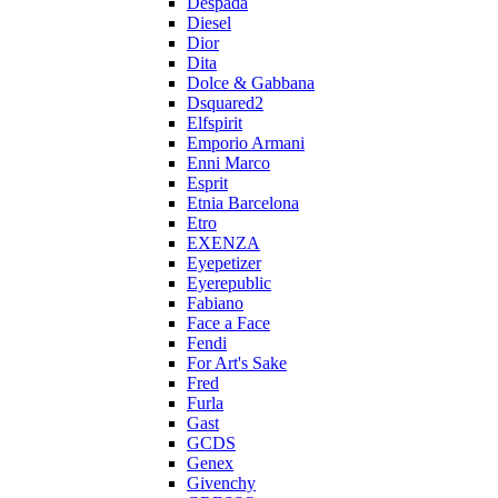
Despada
Diesel
Dior
Dita
Dolce & Gabbana
Dsquared2
Elfspirit
Emporio Armani
Enni Marco
Esprit
Etnia Barcelona
Etro
EXENZA
Eyepetizer
Eyerepublic
Fabiano
Face a Face
Fendi
For Art's Sake
Fred
Furla
Gast
GCDS
Genex
Givenchy