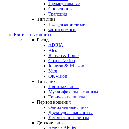
Прямоугольные
Спортивные
Трапеция
Тип линз
Поляризационные
Фотохромные
Контактные линзы
Бренд
ADRIA
Alcon
Bausch & Lomb
Cooper Vision
Johnson & Johnson
Miru
OKVision
Тип линз
Цветные линзы
Мультифокальные линзы
Торические линзы
Период ношения
Однодневные линзы
Двухнедельные линзы
Ежемесячные линзы
Детские линзы
Acuvue Ability