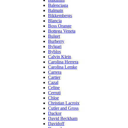
Baldinini
Balenciaga
Balmain
Bikkembergs
Blancia
Boss Orange
Bottega Veneta
Bulget
Burberry
Bvlgari
Byblos
Calvin Klein
Carolina Herrera
Carolina Lemke
Carrera
Cartier
Cazal
Celine
Cerruti
Chloe
Christian Lacroix
Cutler and Gross
Dackor
David Beckham
Davidoff