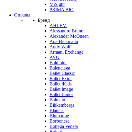
MiSight
PRIMA BIO
Оправы
Бренд
AHLEM
Alessandro Bruno
Alexander McQueen
Ana Hickmann
Andy Wolf
Armani Exchange
AVO
Baldinini
Balenciaga
Ballet Classic
Ballet Extra
Ballet iKids
Ballet Image
Ballet Junior
Balmain
Bikkembergs
Blancia
Blumarine
Borbonese
Bottega Veneta
Bulget