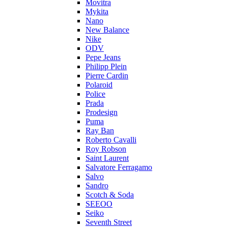
Movitra
Mykita
Nano
New Balance
Nike
ODV
Pepe Jeans
Philipp Plein
Pierre Cardin
Polaroid
Police
Prada
Prodesign
Puma
Ray Ban
Roberto Cavalli
Roy Robson
Saint Laurent
Salvatore Ferragamo
Salvo
Sandro
Scotch & Soda
SEEOO
Seiko
Seventh Street