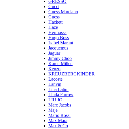
GRESSO
Gucci
Guess Marciano
Guess
Hackett
Haze
Hermossa
Hugo Boss
Isabel Marant
Jacquemus
Jaguar
Jimmy Choo
Karen Millen
Kenzo
KREUZBERGKINDER
Lacoste
Lanvin
Lina Latini
Linda Farrow
LIU JO
Marc Jacobs
Maje
Mario Rossi
Max Mara
Max & Co