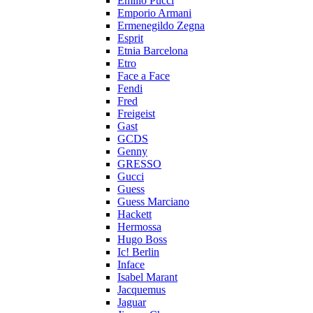
Emilio Pucci
Emporio Armani
Ermenegildo Zegna
Esprit
Etnia Barcelona
Etro
Face a Face
Fendi
Fred
Freigeist
Gast
GCDS
Genny
GRESSO
Gucci
Guess
Guess Marciano
Hackett
Hermossa
Hugo Boss
Ic! Berlin
Inface
Isabel Marant
Jacquemus
Jaguar