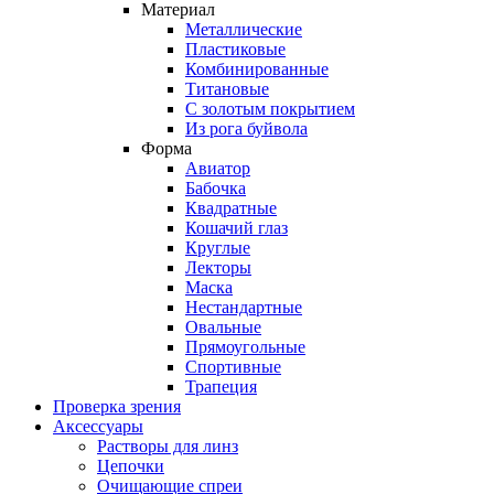
Материал
Металлические
Пластиковые
Комбинированные
Титановые
С золотым покрытием
Из рога буйвола
Форма
Авиатор
Бабочка
Квадратные
Кошачий глаз
Круглые
Лекторы
Маска
Нестандартные
Овальные
Прямоугольные
Спортивные
Трапеция
Проверка зрения
Аксессуары
Растворы для линз
Цепочки
Очищающие спреи