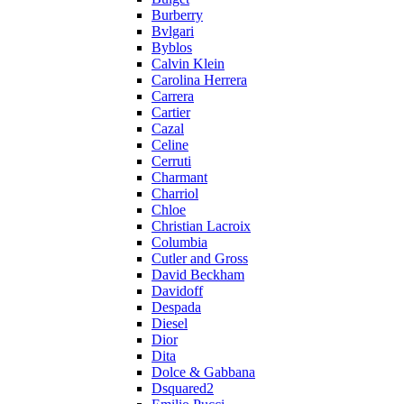
Burberry
Bvlgari
Byblos
Calvin Klein
Carolina Herrera
Carrera
Cartier
Cazal
Celine
Cerruti
Charmant
Charriol
Chloe
Christian Lacroix
Columbia
Cutler and Gross
David Beckham
Davidoff
Despada
Diesel
Dior
Dita
Dolce & Gabbana
Dsquared2