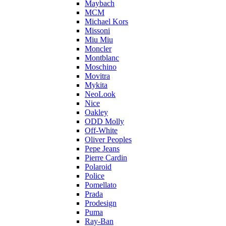
Maybach
MCM
Michael Kors
Missoni
Miu Miu
Moncler
Montblanc
Moschino
Movitra
Mykita
NeoLook
Nice
Oakley
ODD Molly
Off-White
Oliver Peoples
Pepe Jeans
Pierre Cardin
Polaroid
Police
Pomellato
Prada
Prodesign
Puma
Ray-Ban