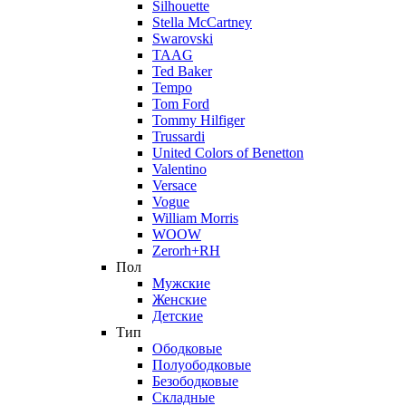
Silhouette
Stella McCartney
Swarovski
TAAG
Ted Baker
Tempo
Tom Ford
Tommy Hilfiger
Trussardi
United Colors of Benetton
Valentino
Versace
Vogue
William Morris
WOOW
Zerorh+RH
Пол
Мужские
Женские
Детские
Тип
Ободковые
Полуободковые
Безободковые
Складные