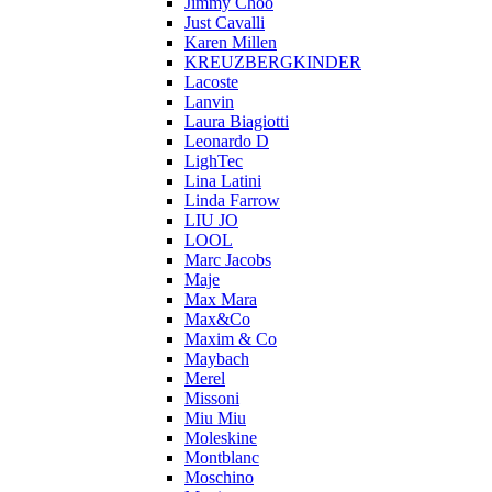
Jimmy Choo
Just Cavalli
Karen Millen
KREUZBERGKINDER
Lacoste
Lanvin
Laura Biagiotti
Leonardo D
LighTec
Lina Latini
Linda Farrow
LIU JO
LOOL
Marc Jacobs
Maje
Max Mara
Max&Co
Maxim & Co
Maybach
Merel
Missoni
Miu Miu
Moleskine
Montblanc
Moschino