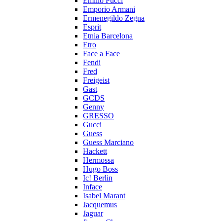
Emilio Pucci
Emporio Armani
Ermenegildo Zegna
Esprit
Etnia Barcelona
Etro
Face a Face
Fendi
Fred
Freigeist
Gast
GCDS
Genny
GRESSO
Gucci
Guess
Guess Marciano
Hackett
Hermossa
Hugo Boss
Ic! Berlin
Inface
Isabel Marant
Jacquemus
Jaguar