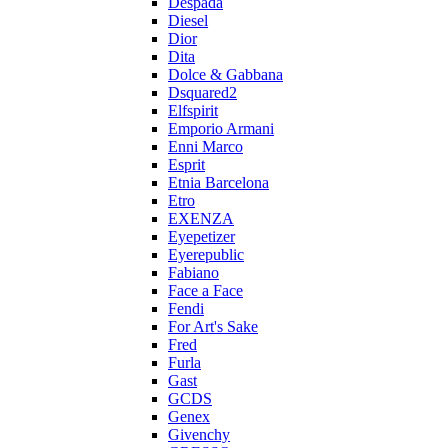
Despada
Diesel
Dior
Dita
Dolce & Gabbana
Dsquared2
Elfspirit
Emporio Armani
Enni Marco
Esprit
Etnia Barcelona
Etro
EXENZA
Eyepetizer
Eyerepublic
Fabiano
Face a Face
Fendi
For Art's Sake
Fred
Furla
Gast
GCDS
Genex
Givenchy