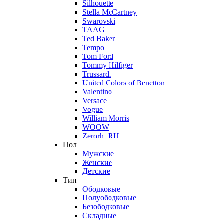
Silhouette
Stella McCartney
Swarovski
TAAG
Ted Baker
Tempo
Tom Ford
Tommy Hilfiger
Trussardi
United Colors of Benetton
Valentino
Versace
Vogue
William Morris
WOOW
Zerorh+RH
Пол
Мужские
Женские
Детские
Тип
Ободковые
Полуободковые
Безободковые
Складные