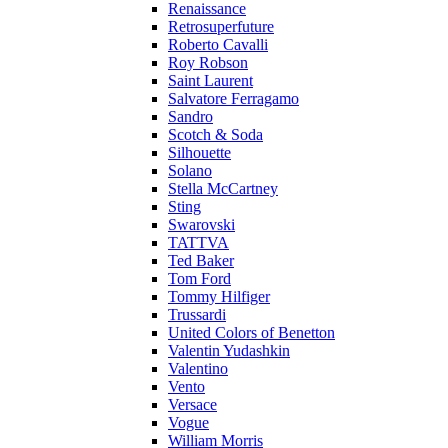
Renaissance
Retrosuperfuture
Roberto Cavalli
Roy Robson
Saint Laurent
Salvatore Ferragamo
Sandro
Scotch & Soda
Silhouette
Solano
Stella McCartney
Sting
Swarovski
TATTVA
Ted Baker
Tom Ford
Tommy Hilfiger
Trussardi
United Colors of Benetton
Valentin Yudashkin
Valentino
Vento
Versace
Vogue
William Morris