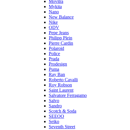
Movitra
Mykita
Nano
New Balance
Nike
ODV
Pepe Jeans
Philipp Plein
Pierre Cardin
Polaroid
Police
Prada
Prodesign
Puma
Ray Ban
Roberto Cavalli
Roy Robson
Saint Laurent
Salvatore Ferragamo
Salvo
Sandro
Scotch & Soda
SEEOO
Seiko
Seventh Street