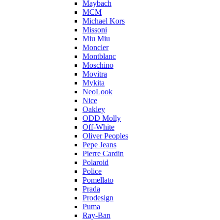
Maybach
MCM
Michael Kors
Missoni
Miu Miu
Moncler
Montblanc
Moschino
Movitra
Mykita
NeoLook
Nice
Oakley
ODD Molly
Off-White
Oliver Peoples
Pepe Jeans
Pierre Cardin
Polaroid
Police
Pomellato
Prada
Prodesign
Puma
Ray-Ban