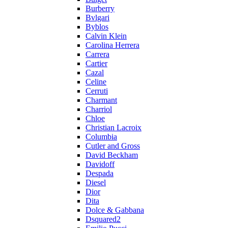
Burberry
Bvlgari
Byblos
Calvin Klein
Carolina Herrera
Carrera
Cartier
Cazal
Celine
Cerruti
Charmant
Charriol
Chloe
Christian Lacroix
Columbia
Cutler and Gross
David Beckham
Davidoff
Despada
Diesel
Dior
Dita
Dolce & Gabbana
Dsquared2