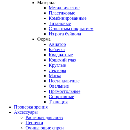
Материал
Металлические
Пластиковые
Комбинированные
Титановые
С золотым покрытием
Из рога буйвола
Форма
Авиатор
Бабочка
Квадратные
Кошачий глаз
Круглые
Лекторы
Маска
Нестандартные
Овальные
Прямоугольные
Спортивные
Трапеция
Проверка зрения
Аксессуары
Растворы для линз
Цепочки
Очищающие спреи