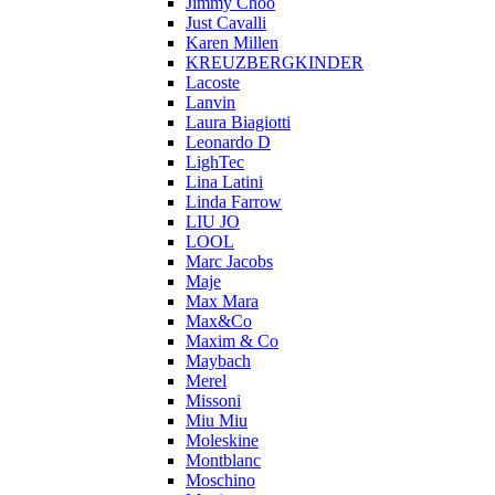
Jimmy Choo
Just Cavalli
Karen Millen
KREUZBERGKINDER
Lacoste
Lanvin
Laura Biagiotti
Leonardo D
LighTec
Lina Latini
Linda Farrow
LIU JO
LOOL
Marc Jacobs
Maje
Max Mara
Max&Co
Maxim & Co
Maybach
Merel
Missoni
Miu Miu
Moleskine
Montblanc
Moschino