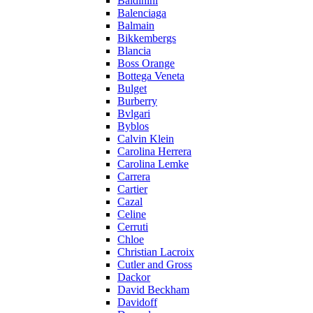
Baldinini
Balenciaga
Balmain
Bikkembergs
Blancia
Boss Orange
Bottega Veneta
Bulget
Burberry
Bvlgari
Byblos
Calvin Klein
Carolina Herrera
Carolina Lemke
Carrera
Cartier
Cazal
Celine
Cerruti
Chloe
Christian Lacroix
Cutler and Gross
Dackor
David Beckham
Davidoff