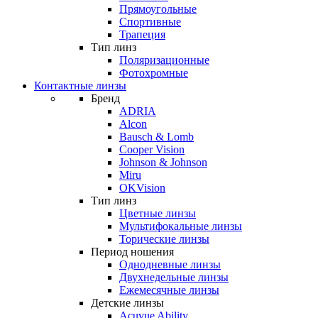
Прямоугольные
Спортивные
Трапеция
Тип линз
Поляризационные
Фотохромные
Контактные линзы
Бренд
ADRIA
Alcon
Bausch & Lomb
Cooper Vision
Johnson & Johnson
Miru
OKVision
Тип линз
Цветные линзы
Мультифокальные линзы
Торические линзы
Период ношения
Однодневные линзы
Двухнедельные линзы
Ежемесячные линзы
Детские линзы
Acuvue Ability