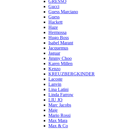
GRESSO
Gucci
Guess Marciano
Guess
Hackett
Haze
Hermossa
Hugo Boss
Isabel Marant
Jacquemus
Jaguar
Jimmy Choo
Karen Millen
Kenzo
KREUZBERGKINDER
Lacoste
Lanvin
Lina Latini
Linda Farrow
LIU JO
Marc Jacobs
Maje
Mario Rossi
Max Mara
Max & Co