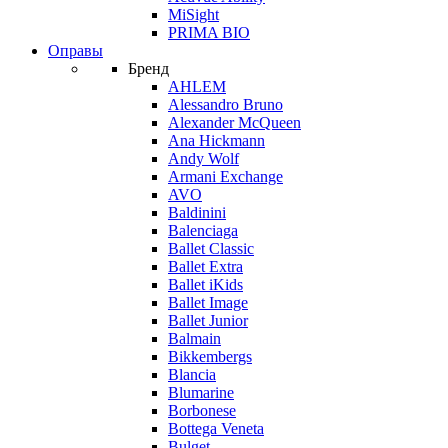
MiSight
PRIMA BIO
Оправы
Бренд
AHLEM
Alessandro Bruno
Alexander McQueen
Ana Hickmann
Andy Wolf
Armani Exchange
AVO
Baldinini
Balenciaga
Ballet Classic
Ballet Extra
Ballet iKids
Ballet Image
Ballet Junior
Balmain
Bikkembergs
Blancia
Blumarine
Borbonese
Bottega Veneta
Bulget