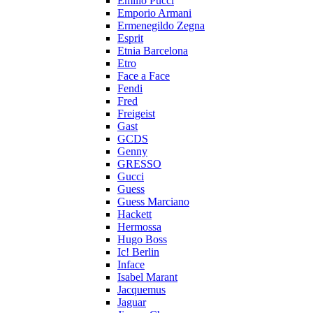
Emilio Pucci
Emporio Armani
Ermenegildo Zegna
Esprit
Etnia Barcelona
Etro
Face a Face
Fendi
Fred
Freigeist
Gast
GCDS
Genny
GRESSO
Gucci
Guess
Guess Marciano
Hackett
Hermossa
Hugo Boss
Ic! Berlin
Inface
Isabel Marant
Jacquemus
Jaguar