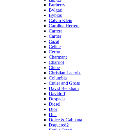
Burberry
Bvlgari
Byblos
Calvin Klein
Carolina Herrera
Carrera
Cartier
Cazal
Celine
Cerruti
Charmant
Charriol
Chloe
Christian Lacroix
Columbia
Cutler and Gross
David Beckham
Davidoff
Despada
Diesel
Dior
Dita
Dolce & Gabbana
Dsquared2