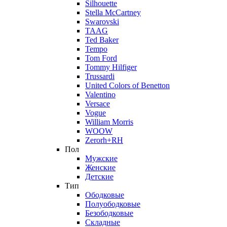
Silhouette
Stella McCartney
Swarovski
TAAG
Ted Baker
Tempo
Tom Ford
Tommy Hilfiger
Trussardi
United Colors of Benetton
Valentino
Versace
Vogue
William Morris
WOOW
Zerorh+RH
Пол
Мужские
Женские
Детские
Тип
Ободковые
Полуободковые
Безободковые
Складные