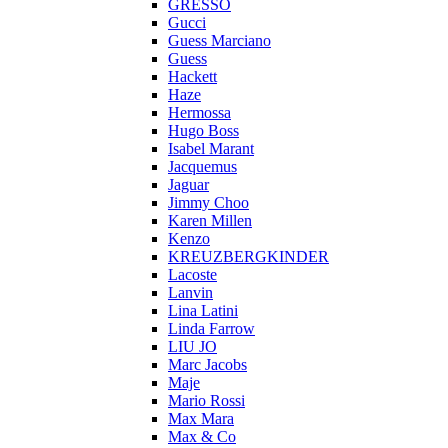
GRESSO
Gucci
Guess Marciano
Guess
Hackett
Haze
Hermossa
Hugo Boss
Isabel Marant
Jacquemus
Jaguar
Jimmy Choo
Karen Millen
Kenzo
KREUZBERGKINDER
Lacoste
Lanvin
Lina Latini
Linda Farrow
LIU JO
Marc Jacobs
Maje
Mario Rossi
Max Mara
Max & Co