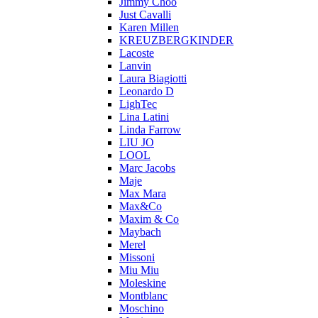
Jimmy Choo
Just Cavalli
Karen Millen
KREUZBERGKINDER
Lacoste
Lanvin
Laura Biagiotti
Leonardo D
LighTec
Lina Latini
Linda Farrow
LIU JO
LOOL
Marc Jacobs
Maje
Max Mara
Max&Co
Maxim & Co
Maybach
Merel
Missoni
Miu Miu
Moleskine
Montblanc
Moschino