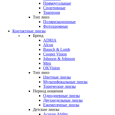
Прямоугольные
Спортивные
Трапеция
Тип линз
Поляризационные
Фотохромные
Контактные линзы
Бренд
ADRIA
Alcon
Bausch & Lomb
Cooper Vision
Johnson & Johnson
Miru
OKVision
Тип линз
Цветные линзы
Мультифокальные линзы
Торические линзы
Период ношения
Однодневные линзы
Двухнедельные линзы
Ежемесячные линзы
Детские линзы
Acuvue Ability