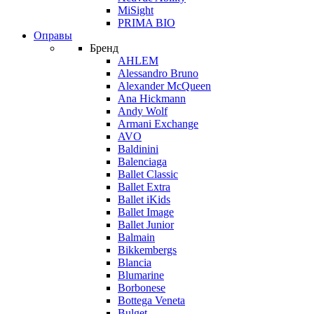
MiSight
PRIMA BIO
Оправы
Бренд
AHLEM
Alessandro Bruno
Alexander McQueen
Ana Hickmann
Andy Wolf
Armani Exchange
AVO
Baldinini
Balenciaga
Ballet Classic
Ballet Extra
Ballet iKids
Ballet Image
Ballet Junior
Balmain
Bikkembergs
Blancia
Blumarine
Borbonese
Bottega Veneta
Bulget