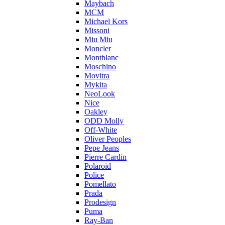
Maybach
MCM
Michael Kors
Missoni
Miu Miu
Moncler
Montblanc
Moschino
Movitra
Mykita
NeoLook
Nice
Oakley
ODD Molly
Off-White
Oliver Peoples
Pepe Jeans
Pierre Cardin
Polaroid
Police
Pomellato
Prada
Prodesign
Puma
Ray-Ban