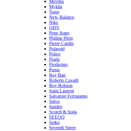
Movitra
Mykita
Nano
New Balance
Nike
ODV
Pepe Jeans
Philipp Plein
Pierre Cardin
Polaroid
Police
Prada
Prodesign
Puma
Ray Ban
Roberto Cavalli
Roy Robson
Saint Laurent
Salvatore Ferragamo
Salvo
Sandro
Scotch & Soda
SEEOO
Seiko
Seventh Street