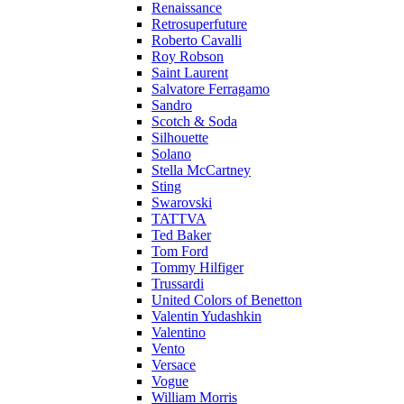
Renaissance
Retrosuperfuture
Roberto Cavalli
Roy Robson
Saint Laurent
Salvatore Ferragamo
Sandro
Scotch & Soda
Silhouette
Solano
Stella McCartney
Sting
Swarovski
TATTVA
Ted Baker
Tom Ford
Tommy Hilfiger
Trussardi
United Colors of Benetton
Valentin Yudashkin
Valentino
Vento
Versace
Vogue
William Morris