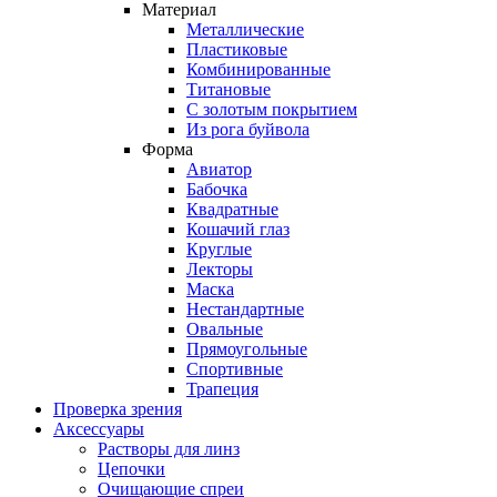
Материал
Металлические
Пластиковые
Комбинированные
Титановые
С золотым покрытием
Из рога буйвола
Форма
Авиатор
Бабочка
Квадратные
Кошачий глаз
Круглые
Лекторы
Маска
Нестандартные
Овальные
Прямоугольные
Спортивные
Трапеция
Проверка зрения
Аксессуары
Растворы для линз
Цепочки
Очищающие спреи