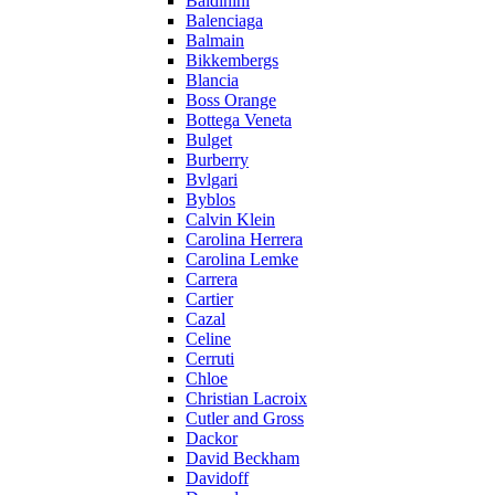
Baldinini
Balenciaga
Balmain
Bikkembergs
Blancia
Boss Orange
Bottega Veneta
Bulget
Burberry
Bvlgari
Byblos
Calvin Klein
Carolina Herrera
Carolina Lemke
Carrera
Cartier
Cazal
Celine
Cerruti
Chloe
Christian Lacroix
Cutler and Gross
Dackor
David Beckham
Davidoff