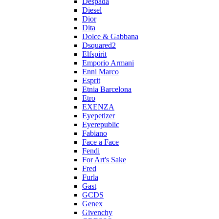
Despada
Diesel
Dior
Dita
Dolce & Gabbana
Dsquared2
Elfspirit
Emporio Armani
Enni Marco
Esprit
Etnia Barcelona
Etro
EXENZA
Eyepetizer
Eyerepublic
Fabiano
Face a Face
Fendi
For Art's Sake
Fred
Furla
Gast
GCDS
Genex
Givenchy