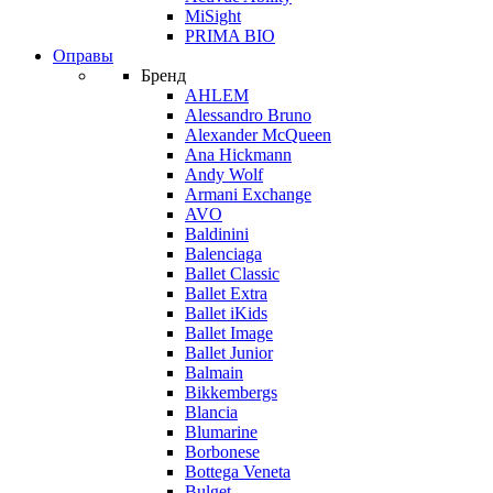
MiSight
PRIMA BIO
Оправы
Бренд
AHLEM
Alessandro Bruno
Alexander McQueen
Ana Hickmann
Andy Wolf
Armani Exchange
AVO
Baldinini
Balenciaga
Ballet Classic
Ballet Extra
Ballet iKids
Ballet Image
Ballet Junior
Balmain
Bikkembergs
Blancia
Blumarine
Borbonese
Bottega Veneta
Bulget