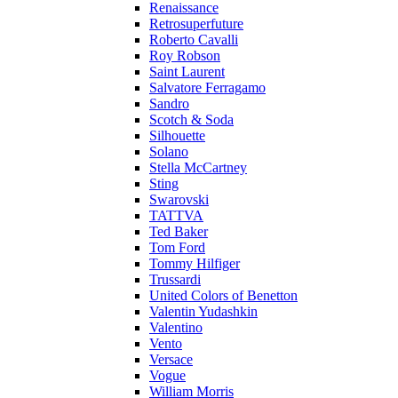
Renaissance
Retrosuperfuture
Roberto Cavalli
Roy Robson
Saint Laurent
Salvatore Ferragamo
Sandro
Scotch & Soda
Silhouette
Solano
Stella McCartney
Sting
Swarovski
TATTVA
Ted Baker
Tom Ford
Tommy Hilfiger
Trussardi
United Colors of Benetton
Valentin Yudashkin
Valentino
Vento
Versace
Vogue
William Morris