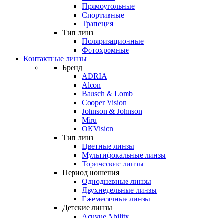
Прямоугольные
Спортивные
Трапеция
Тип линз
Поляризационные
Фотохромные
Контактные линзы
Бренд
ADRIA
Alcon
Bausch & Lomb
Cooper Vision
Johnson & Johnson
Miru
OKVision
Тип линз
Цветные линзы
Мультифокальные линзы
Торические линзы
Период ношения
Однодневные линзы
Двухнедельные линзы
Ежемесячные линзы
Детские линзы
Acuvue Ability