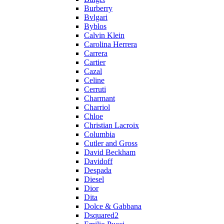
Burberry
Bvlgari
Byblos
Calvin Klein
Carolina Herrera
Carrera
Cartier
Cazal
Celine
Cerruti
Charmant
Charriol
Chloe
Christian Lacroix
Columbia
Cutler and Gross
David Beckham
Davidoff
Despada
Diesel
Dior
Dita
Dolce & Gabbana
Dsquared2