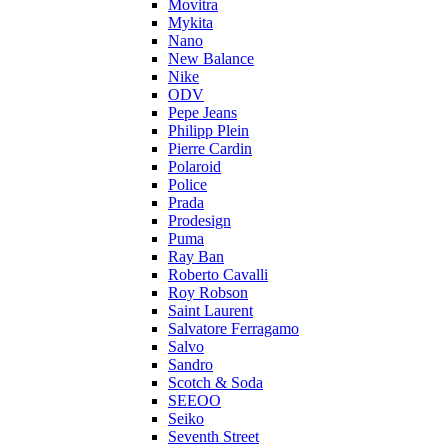
Movitra
Mykita
Nano
New Balance
Nike
ODV
Pepe Jeans
Philipp Plein
Pierre Cardin
Polaroid
Police
Prada
Prodesign
Puma
Ray Ban
Roberto Cavalli
Roy Robson
Saint Laurent
Salvatore Ferragamo
Salvo
Sandro
Scotch & Soda
SEEOO
Seiko
Seventh Street