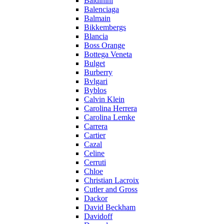
Baldinini
Balenciaga
Balmain
Bikkembergs
Blancia
Boss Orange
Bottega Veneta
Bulget
Burberry
Bvlgari
Byblos
Calvin Klein
Carolina Herrera
Carolina Lemke
Carrera
Cartier
Cazal
Celine
Cerruti
Chloe
Christian Lacroix
Cutler and Gross
Dackor
David Beckham
Davidoff