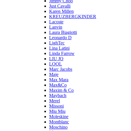
Jimmy Choo
Just Cavalli
Karen Millen
KREUZBERGKINDER
Lacoste
Lanvin
Laura Biagiotti
Leonardo D
LighTec
Lina Latini
Linda Farrow
LIU JO
LOOL
Marc Jacobs
Maje
Max Mara
Max&Co
Maxim & Co
Maybach
Merel
Missoni
Miu Miu
Moleskine
Montblanc
Moschino