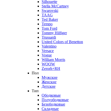
Silhouette
Stella McCartney
Swarovski
TAAG
Ted Baker
Tempo
Tom Ford
Tommy Hilfiger
Trussardi
United Colors of Benetton
Valentino
Versace
Vogue
William Morris
WOOW
Zerorh+RH
Пол
Мужские
Женские
Детские
Тип
Ободковые
Полуободковые
Безободковые
Складные