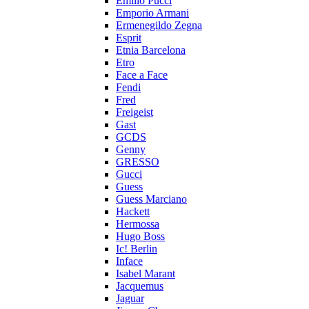
Emilio Pucci
Emporio Armani
Ermenegildo Zegna
Esprit
Etnia Barcelona
Etro
Face a Face
Fendi
Fred
Freigeist
Gast
GCDS
Genny
GRESSO
Gucci
Guess
Guess Marciano
Hackett
Hermossa
Hugo Boss
Ic! Berlin
Inface
Isabel Marant
Jacquemus
Jaguar