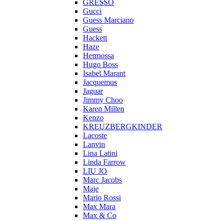
GRESSO
Gucci
Guess Marciano
Guess
Hackett
Haze
Hermossa
Hugo Boss
Isabel Marant
Jacquemus
Jaguar
Jimmy Choo
Karen Millen
Kenzo
KREUZBERGKINDER
Lacoste
Lanvin
Lina Latini
Linda Farrow
LIU JO
Marc Jacobs
Maje
Mario Rossi
Max Mara
Max & Co