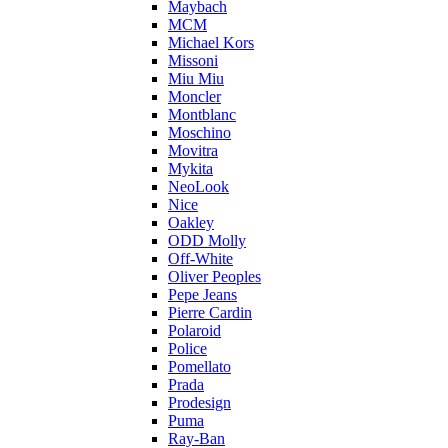
Maybach
MCM
Michael Kors
Missoni
Miu Miu
Moncler
Montblanc
Moschino
Movitra
Mykita
NeoLook
Nice
Oakley
ODD Molly
Off-White
Oliver Peoples
Pepe Jeans
Pierre Cardin
Polaroid
Police
Pomellato
Prada
Prodesign
Puma
Ray-Ban