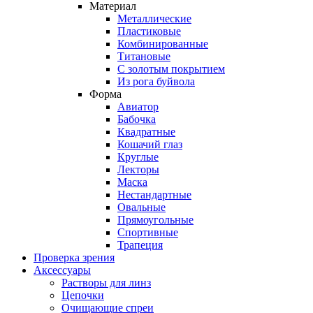
Материал
Металлические
Пластиковые
Комбинированные
Титановые
С золотым покрытием
Из рога буйвола
Форма
Авиатор
Бабочка
Квадратные
Кошачий глаз
Круглые
Лекторы
Маска
Нестандартные
Овальные
Прямоугольные
Спортивные
Трапеция
Проверка зрения
Аксессуары
Растворы для линз
Цепочки
Очищающие спреи