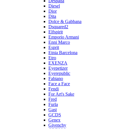
Despada
Diesel
Dior
Dita
Dolce & Gabbana
Dsquared2
Elfspirit
Emporio Armani
Enni Marco
Esprit
Etnia Barcelona
Etro
EXENZA
Eyepetizer
Eyerepublic
Fabiano
Face a Face
Fendi
For Art's Sake
Fred
Furla
Gast
GCDS
Genex
Givenchy