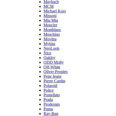
Maybach
MCM
Michael Kors
Missoni
Miu Miu
Moncler
Montblanc
Moschino
Movitra
Mykita
NeoLook
Nice
Oakley
ODD Molly
Off-White
Oliver Peoples
Pepe Jeans
Pierre Cardin
Polaroid
Police
Pomellato
Prada
Prodesign
Puma
Ray-Ban