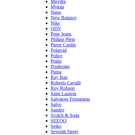
Movitra
Mykita
Nano
New Balance
Nike
ODV
Pepe Jeans
Philipp Plein
Pierre Cardin
Polaroid
Police
Prada
Prodesign
Puma
Ray Ban
Roberto Cavalli
Roy Robson
Saint Laurent
Salvatore Ferragamo
Salvo
Sandro
Scotch & Soda
SEEOO
Seiko
Seventh Street