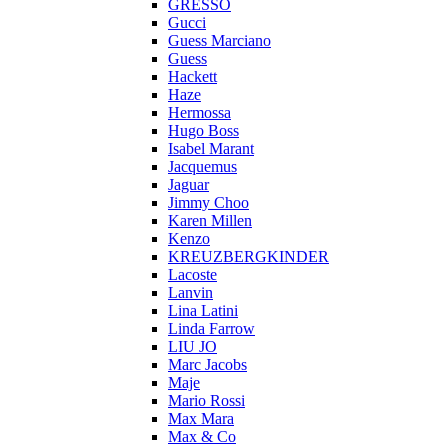
GRESSO
Gucci
Guess Marciano
Guess
Hackett
Haze
Hermossa
Hugo Boss
Isabel Marant
Jacquemus
Jaguar
Jimmy Choo
Karen Millen
Kenzo
KREUZBERGKINDER
Lacoste
Lanvin
Lina Latini
Linda Farrow
LIU JO
Marc Jacobs
Maje
Mario Rossi
Max Mara
Max & Co