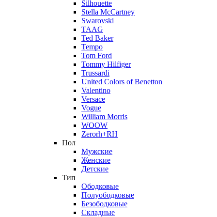
Silhouette
Stella McCartney
Swarovski
TAAG
Ted Baker
Tempo
Tom Ford
Tommy Hilfiger
Trussardi
United Colors of Benetton
Valentino
Versace
Vogue
William Morris
WOOW
Zerorh+RH
Пол
Мужские
Женские
Детские
Тип
Ободковые
Полуободковые
Безободковые
Складные