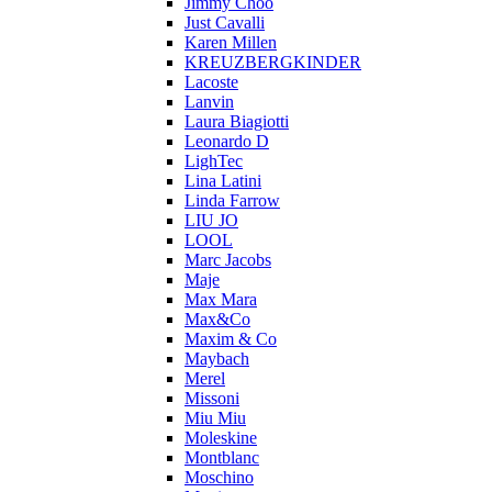
Jimmy Choo
Just Cavalli
Karen Millen
KREUZBERGKINDER
Lacoste
Lanvin
Laura Biagiotti
Leonardo D
LighTec
Lina Latini
Linda Farrow
LIU JO
LOOL
Marc Jacobs
Maje
Max Mara
Max&Co
Maxim & Co
Maybach
Merel
Missoni
Miu Miu
Moleskine
Montblanc
Moschino