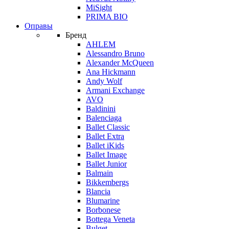
MiSight
PRIMA BIO
Оправы
Бренд
AHLEM
Alessandro Bruno
Alexander McQueen
Ana Hickmann
Andy Wolf
Armani Exchange
AVO
Baldinini
Balenciaga
Ballet Classic
Ballet Extra
Ballet iKids
Ballet Image
Ballet Junior
Balmain
Bikkembergs
Blancia
Blumarine
Borbonese
Bottega Veneta
Bulget