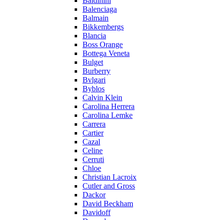
Baldinini
Balenciaga
Balmain
Bikkembergs
Blancia
Boss Orange
Bottega Veneta
Bulget
Burberry
Bvlgari
Byblos
Calvin Klein
Carolina Herrera
Carolina Lemke
Carrera
Cartier
Cazal
Celine
Cerruti
Chloe
Christian Lacroix
Cutler and Gross
Dackor
David Beckham
Davidoff