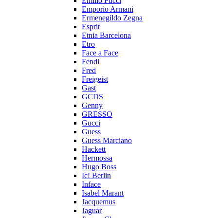
Emilio Pucci
Emporio Armani
Ermenegildo Zegna
Esprit
Etnia Barcelona
Etro
Face a Face
Fendi
Fred
Freigeist
Gast
GCDS
Genny
GRESSO
Gucci
Guess
Guess Marciano
Hackett
Hermossa
Hugo Boss
Ic! Berlin
Inface
Isabel Marant
Jacquemus
Jaguar