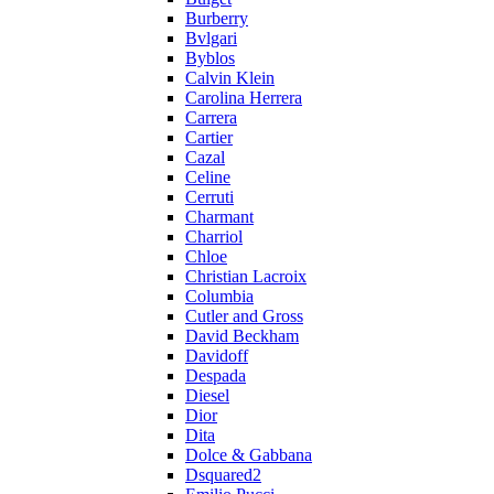
Burberry
Bvlgari
Byblos
Calvin Klein
Carolina Herrera
Carrera
Cartier
Cazal
Celine
Cerruti
Charmant
Charriol
Chloe
Christian Lacroix
Columbia
Cutler and Gross
David Beckham
Davidoff
Despada
Diesel
Dior
Dita
Dolce & Gabbana
Dsquared2