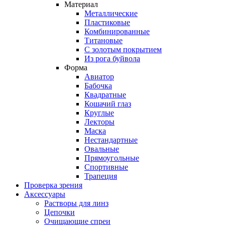
Материал
Металлические
Пластиковые
Комбинированные
Титановые
С золотым покрытием
Из рога буйвола
Форма
Авиатор
Бабочка
Квадратные
Кошачий глаз
Круглые
Лекторы
Маска
Нестандартные
Овальные
Прямоугольные
Спортивные
Трапеция
Проверка зрения
Аксессуары
Растворы для линз
Цепочки
Очищающие спреи