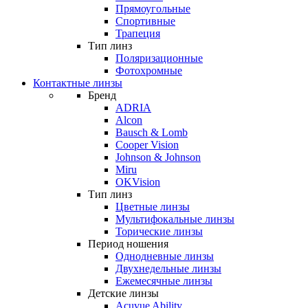
Прямоугольные
Спортивные
Трапеция
Тип линз
Поляризационные
Фотохромные
Контактные линзы
Бренд
ADRIA
Alcon
Bausch & Lomb
Cooper Vision
Johnson & Johnson
Miru
OKVision
Тип линз
Цветные линзы
Мультифокальные линзы
Торические линзы
Период ношения
Однодневные линзы
Двухнедельные линзы
Ежемесячные линзы
Детские линзы
Acuvue Ability