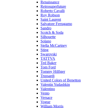
Renaissance
Retrosuperfuture
Roberto Cavalli
Roy Robson
Saint Laurent
Salvatore Ferragamo
Sandro
Scotch & Soda
Silhouette
Solano
Stella McCartney
Sting
Swarovski
TATTVA
Ted Baker
Tom Ford
Tommy Hilfiger
Trussardi
United Colors of Benetton
Valentin Yudashkin
Valentino
Vento
Versace
Vogue
William Morris