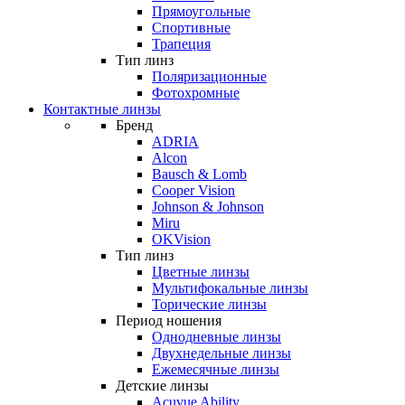
Прямоугольные
Спортивные
Трапеция
Тип линз
Поляризационные
Фотохромные
Контактные линзы
Бренд
ADRIA
Alcon
Bausch & Lomb
Cooper Vision
Johnson & Johnson
Miru
OKVision
Тип линз
Цветные линзы
Мультифокальные линзы
Торические линзы
Период ношения
Однодневные линзы
Двухнедельные линзы
Ежемесячные линзы
Детские линзы
Acuvue Ability