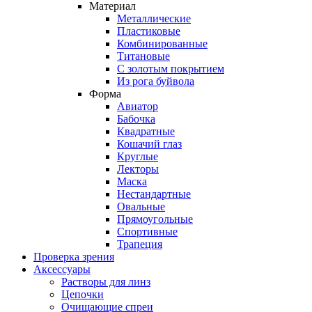
Материал
Металлические
Пластиковые
Комбинированные
Титановые
С золотым покрытием
Из рога буйвола
Форма
Авиатор
Бабочка
Квадратные
Кошачий глаз
Круглые
Лекторы
Маска
Нестандартные
Овальные
Прямоугольные
Спортивные
Трапеция
Проверка зрения
Аксессуары
Растворы для линз
Цепочки
Очищающие спреи