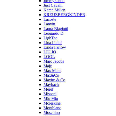
Jimmy Choo
Just Cavalli
Karen Millen
KREUZBERGKINDER
Lacoste
Lanvin
Laura Biagiotti
Leonardo D
LighTec
Lina Latini
Linda Farrow
LIU JO
LOOL
Marc Jacobs
Maje
Max Mara
Max&Co
Maxim & Co
Maybach
Merel
Missoni
Miu Miu
Moleskine
Montblanc
Moschino