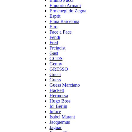
Emilio Pucci
Emporio Armani
Ermenegildo Zegna
Esprit
Etnia Barcelona
Etro
Face a Face
Fendi
Fred
Freigeist
Gast
GCDS
Genny
GRESSO
Gucci
Guess
Guess Marciano
Hackett
Hermossa
Hugo Boss
Ic! Berlin
Inface
Isabel Marant
Jacquemus
Jaguar