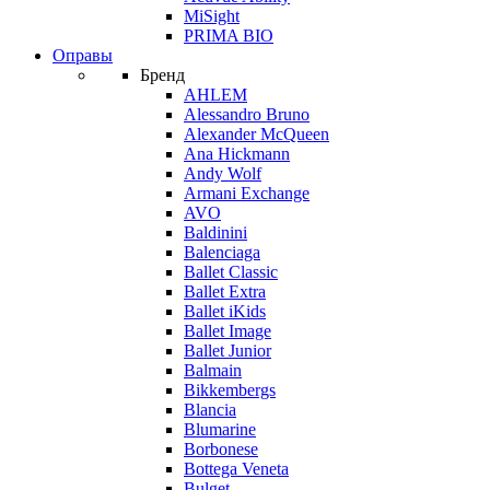
MiSight
PRIMA BIO
Оправы
Бренд
AHLEM
Alessandro Bruno
Alexander McQueen
Ana Hickmann
Andy Wolf
Armani Exchange
AVO
Baldinini
Balenciaga
Ballet Classic
Ballet Extra
Ballet iKids
Ballet Image
Ballet Junior
Balmain
Bikkembergs
Blancia
Blumarine
Borbonese
Bottega Veneta
Bulget