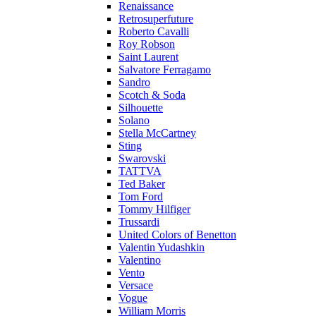
Renaissance
Retrosuperfuture
Roberto Cavalli
Roy Robson
Saint Laurent
Salvatore Ferragamo
Sandro
Scotch & Soda
Silhouette
Solano
Stella McCartney
Sting
Swarovski
TATTVA
Ted Baker
Tom Ford
Tommy Hilfiger
Trussardi
United Colors of Benetton
Valentin Yudashkin
Valentino
Vento
Versace
Vogue
William Morris