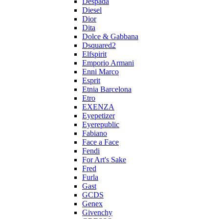
Despada
Diesel
Dior
Dita
Dolce & Gabbana
Dsquared2
Elfspirit
Emporio Armani
Enni Marco
Esprit
Etnia Barcelona
Etro
EXENZA
Eyepetizer
Eyerepublic
Fabiano
Face a Face
Fendi
For Art's Sake
Fred
Furla
Gast
GCDS
Genex
Givenchy