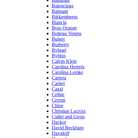
Baldinini
Balenciaga
Balmain
Bikkembergs
Blancia
Boss Orange
Bottega Veneta
Bulget
Burberry
Bvlgari
Byblos
Calvin Klein
Carolina Herrera
Carolina Lemke
Carrera
Cartier
Cazal
Celine
Cerruti
Chloe
Christian Lacroix
Cutler and Gross
Dackor
David Beckham
Davidoff