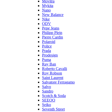
Movitra
Mykita
Nano
New Balance
Nike
ODV
Pepe Jeans
Philipp Plein
Pierre Cardin
Polaroid
Police
Prada
Prodesign
Puma
Ray Ban
Roberto Cavalli
Roy Robson
Saint Laurent
Salvatore Ferragamo
Salvo
Sandro
Scotch & Soda
SEEOO
Seiko
Seventh Street