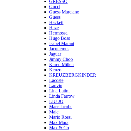
GRESSO
Gucci
Guess Marciano
Guess
Hackett
Haze
Hermossa
Hugo Boss
Isabel Marant
Jacquemus
Jaguar
Jimmy Choo
Karen Millen
Kenzo
KREUZBERGKINDER
Lacoste
Lanvin
Lina Latini
Linda Farrow
LIU JO
Marc Jacobs
Maje
Mario Rossi
Max Mara
Max & Co