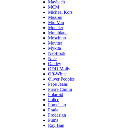
Maybach
MCM
Michael Kors
Missoni
Miu Miu
Moncler
Montblanc
Moschino
Movitra
Mykita
NeoLook
Nice
Oakley
ODD Molly
Off-White
Oliver Peoples
Pepe Jeans
Pierre Cardin
Polaroid
Police
Pomellato
Prada
Prodesign
Puma
Ray-Ban