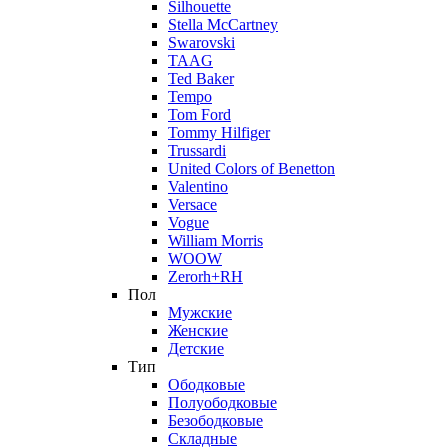
Silhouette
Stella McCartney
Swarovski
TAAG
Ted Baker
Tempo
Tom Ford
Tommy Hilfiger
Trussardi
United Colors of Benetton
Valentino
Versace
Vogue
William Morris
WOOW
Zerorh+RH
Пол
Мужские
Женские
Детские
Тип
Ободковые
Полуободковые
Безободковые
Складные