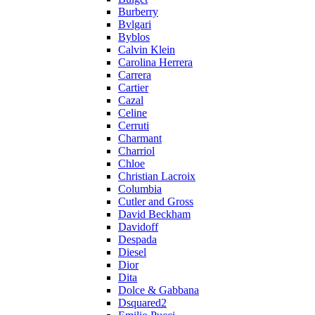
Burberry
Bvlgari
Byblos
Calvin Klein
Carolina Herrera
Carrera
Cartier
Cazal
Celine
Cerruti
Charmant
Charriol
Chloe
Christian Lacroix
Columbia
Cutler and Gross
David Beckham
Davidoff
Despada
Diesel
Dior
Dita
Dolce & Gabbana
Dsquared2