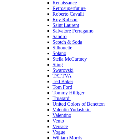
Renaissance
Retrosuperfuture
Roberto Cavalli
Roy Robson
Saint Laurent
Salvatore Ferragamo
Sandro
Scotch & Soda
Silhouette
Solano
Stella McCartney
Sting
Swarovski
TATTVA
Ted Baker
Tom Ford
Tommy Hilfiger
Trussardi
United Colors of Benetton
Valentin Yudashkin
Valentino
Vento
Versace
Vogue
William Morris