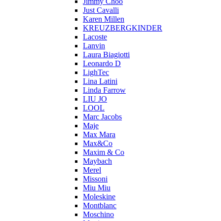
Jimmy Choo
Just Cavalli
Karen Millen
KREUZBERGKINDER
Lacoste
Lanvin
Laura Biagiotti
Leonardo D
LighTec
Lina Latini
Linda Farrow
LIU JO
LOOL
Marc Jacobs
Maje
Max Mara
Max&Co
Maxim & Co
Maybach
Merel
Missoni
Miu Miu
Moleskine
Montblanc
Moschino