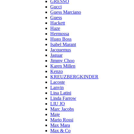
GRESSO
Gucci
Guess Marciano
Guess
Hackett
Haze
Hermossa
Hugo Boss
Isabel Marant
Jacquemus
Jaguar
Jimmy Choo
Karen Millen
Kenzo
KREUZBERGKINDER
Lacoste
Lanvin
Lina Latini
Linda Farrow
LIU JO
Marc Jacobs
Maje
Mario Rossi
Max Mara
Max & Co