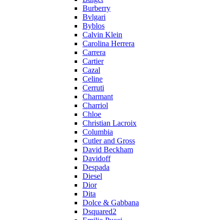
Burberry
Bvlgari
Byblos
Calvin Klein
Carolina Herrera
Carrera
Cartier
Cazal
Celine
Cerruti
Charmant
Charriol
Chloe
Christian Lacroix
Columbia
Cutler and Gross
David Beckham
Davidoff
Despada
Diesel
Dior
Dita
Dolce & Gabbana
Dsquared2