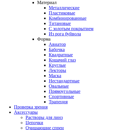
Материал
Металлические
Пластиковые
Комбинированные
Титановые
С золотым покрытием
Из рога буйвола
Форма
Авиатор
Бабочка
Квадратные
Кошачий глаз
Круглые
Лекторы
Маска
Нестандартные
Овальные
Прямоугольные
Спортивные
Трапеция
Проверка зрения
Аксессуары
Растворы для линз
Цепочки
Очищающие спреи