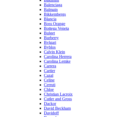
Baldinini
Balenciaga
Balmain
Bikkembergs
Blancia
Boss Orange
Bottega Veneta
Bulget
Burberry
Bvlgari
Byblos
Calvin Klein
Carolina Herrera
Carolina Lemke
Carrera
Cartier
Cazal
Celine
Cerruti
Chloe
Christian Lacroix
Cutler and Gross
Dackor
David Beckham
Davidoff