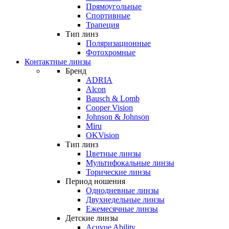
Прямоугольные
Спортивные
Трапеция
Тип линз
Поляризационные
Фотохромные
Контактные линзы
Бренд
ADRIA
Alcon
Bausch & Lomb
Cooper Vision
Johnson & Johnson
Miru
OKVision
Тип линз
Цветные линзы
Мультифокальные линзы
Торические линзы
Период ношения
Однодневные линзы
Двухнедельные линзы
Ежемесячные линзы
Детские линзы
Acuvue Ability