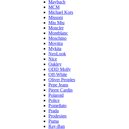
Maybach
MCM
Michael Kors
Missoni
Miu Miu
Moncler
Montblanc
Moschino
Movitra
Mykita
NeoLook
Nice
Oakley
ODD Molly
Off-White
Oliver Peoples
Pepe Jeans
Pierre Cardin
Polaroid
Police
Pomellato
Prada
Prodesign
Puma
Ray-Ban