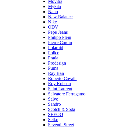
Movitra
Mykita
Nano
New Balance
Nike
ODV
Pepe Jeans
Philipp Plein
Pierre Cardin
Polaroid
Police
Prada
Prodesign
Puma
Ray Ban
Roberto Cavalli
Roy Robson
Saint Laurent
Salvatore Ferragamo
Salvo
Sandro
Scotch & Soda
SEEOO
Seiko
Seventh Street