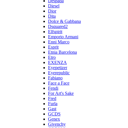
Despada
Diesel
Dior
Dita
Dolce & Gabbana
Dsquared2
Elfspirit
Emporio Armani
Enni Marco
Esprit
Etnia Barcelona
Etro
EXENZA
Eyepetizer
Eyerepublic
Fabiano
Face a Face
Fendi
For Art's Sake
Fred
Furla
Gast
GCDS
Genex
Givenchy