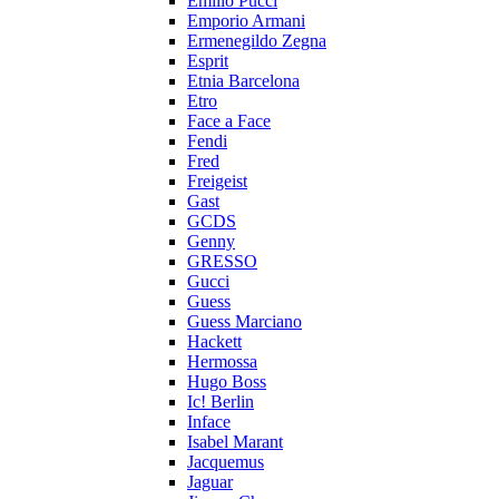
Emilio Pucci
Emporio Armani
Ermenegildo Zegna
Esprit
Etnia Barcelona
Etro
Face a Face
Fendi
Fred
Freigeist
Gast
GCDS
Genny
GRESSO
Gucci
Guess
Guess Marciano
Hackett
Hermossa
Hugo Boss
Ic! Berlin
Inface
Isabel Marant
Jacquemus
Jaguar