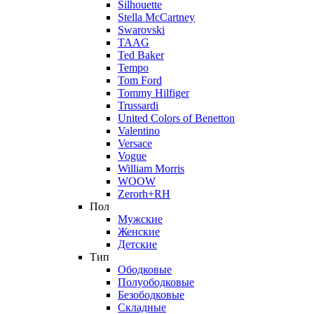
Silhouette
Stella McCartney
Swarovski
TAAG
Ted Baker
Tempo
Tom Ford
Tommy Hilfiger
Trussardi
United Colors of Benetton
Valentino
Versace
Vogue
William Morris
WOOW
Zerorh+RH
Пол
Мужские
Женские
Детские
Тип
Ободковые
Полуободковые
Безободковые
Складные