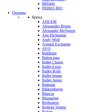
MiSight
PRIMA BIO
Оправы
Бренд
AHLEM
Alessandro Bruno
Alexander McQueen
Ana Hickmann
Andy Wolf
Armani Exchange
AVO
Baldinini
Balenciaga
Ballet Classic
Ballet Extra
Ballet iKids
Ballet Image
Ballet Junior
Balmain
Bikkembergs
Blancia
Blumarine
Borbonese
Bottega Veneta
Bulget