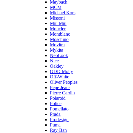
Maybach
MCM
Michael Kors
Missoni
Miu Miu
Moncler
Montblanc
Moschino
Movitra
Mykita
NeoLook
Nice
Oakley
ODD Molly
Off-White
Oliver Peoples
Pepe Jeans
Pierre Cardin
Polaroid
Police
Pomellato
Prada
Prodesign
Puma
Ray-Ban