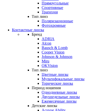
Прямоугольные
Спортивные
Трапеция
Тип линз
Поляризационные
Фотохромные
Контактные линзы
Бренд
ADRIA
Alcon
Bausch & Lomb
Cooper Vision
Johnson & Johnson
Miru
OKVision
Тип линз
Цветные линзы
Мультифокальные линзы
Торические линзы
Период ношения
Однодневные линзы
Двухнедельные линзы
Ежемесячные линзы
Детские линзы
Acuvue Ability