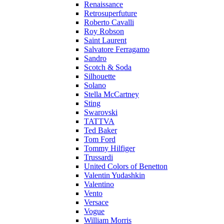
Renaissance
Retrosuperfuture
Roberto Cavalli
Roy Robson
Saint Laurent
Salvatore Ferragamo
Sandro
Scotch & Soda
Silhouette
Solano
Stella McCartney
Sting
Swarovski
TATTVA
Ted Baker
Tom Ford
Tommy Hilfiger
Trussardi
United Colors of Benetton
Valentin Yudashkin
Valentino
Vento
Versace
Vogue
William Morris