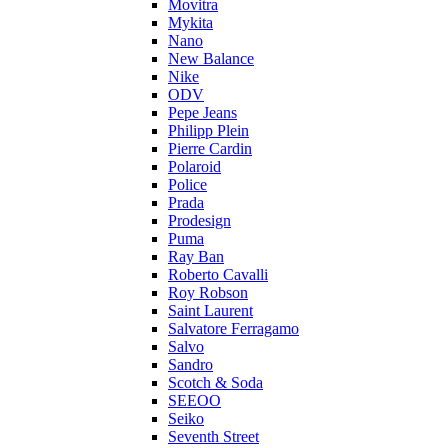
Movitra
Mykita
Nano
New Balance
Nike
ODV
Pepe Jeans
Philipp Plein
Pierre Cardin
Polaroid
Police
Prada
Prodesign
Puma
Ray Ban
Roberto Cavalli
Roy Robson
Saint Laurent
Salvatore Ferragamo
Salvo
Sandro
Scotch & Soda
SEEOO
Seiko
Seventh Street