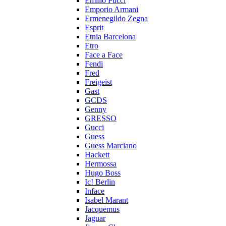
Emilio Pucci
Emporio Armani
Ermenegildo Zegna
Esprit
Etnia Barcelona
Etro
Face a Face
Fendi
Fred
Freigeist
Gast
GCDS
Genny
GRESSO
Gucci
Guess
Guess Marciano
Hackett
Hermossa
Hugo Boss
Ic! Berlin
Inface
Isabel Marant
Jacquemus
Jaguar