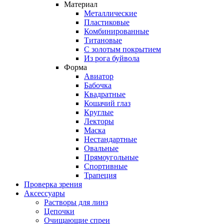
Материал
Металлические
Пластиковые
Комбинированные
Титановые
С золотым покрытием
Из рога буйвола
Форма
Авиатор
Бабочка
Квадратные
Кошачий глаз
Круглые
Лекторы
Маска
Нестандартные
Овальные
Прямоугольные
Спортивные
Трапеция
Проверка зрения
Аксессуары
Растворы для линз
Цепочки
Очищающие спреи