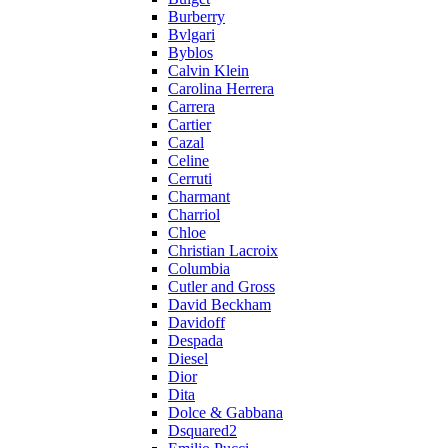
Burberry
Bvlgari
Byblos
Calvin Klein
Carolina Herrera
Carrera
Cartier
Cazal
Celine
Cerruti
Charmant
Charriol
Chloe
Christian Lacroix
Columbia
Cutler and Gross
David Beckham
Davidoff
Despada
Diesel
Dior
Dita
Dolce & Gabbana
Dsquared2