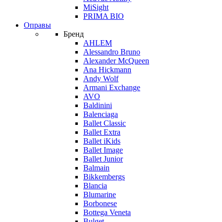
MiSight
PRIMA BIO
Оправы
Бренд
AHLEM
Alessandro Bruno
Alexander McQueen
Ana Hickmann
Andy Wolf
Armani Exchange
AVO
Baldinini
Balenciaga
Ballet Classic
Ballet Extra
Ballet iKids
Ballet Image
Ballet Junior
Balmain
Bikkembergs
Blancia
Blumarine
Borbonese
Bottega Veneta
Bulget