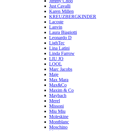
Jimmy Choo
Just Cavalli
Karen Millen
KREUZBERGKINDER
Lacoste
Lanvin
Laura Biagiotti
Leonardo D
LighTec
Lina Latini
Linda Farrow
LIU JO
LOOL
Marc Jacobs
Maje
Max Mara
Max&Co
Maxim & Co
Maybach
Merel
Missoni
Miu Miu
Moleskine
Montblanc
Moschino