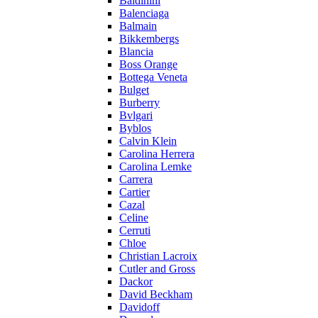
Baldinini
Balenciaga
Balmain
Bikkembergs
Blancia
Boss Orange
Bottega Veneta
Bulget
Burberry
Bvlgari
Byblos
Calvin Klein
Carolina Herrera
Carolina Lemke
Carrera
Cartier
Cazal
Celine
Cerruti
Chloe
Christian Lacroix
Cutler and Gross
Dackor
David Beckham
Davidoff