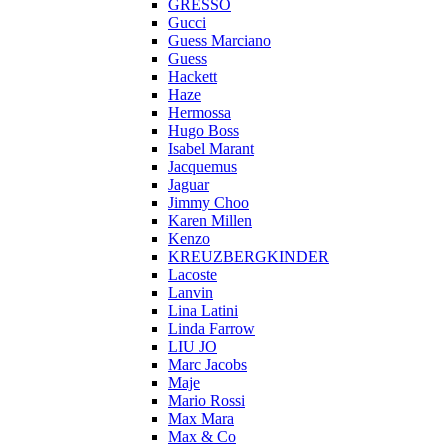
GRESSO
Gucci
Guess Marciano
Guess
Hackett
Haze
Hermossa
Hugo Boss
Isabel Marant
Jacquemus
Jaguar
Jimmy Choo
Karen Millen
Kenzo
KREUZBERGKINDER
Lacoste
Lanvin
Lina Latini
Linda Farrow
LIU JO
Marc Jacobs
Maje
Mario Rossi
Max Mara
Max & Co