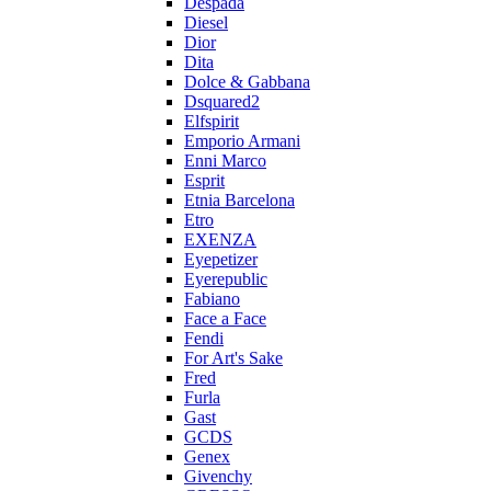
Despada
Diesel
Dior
Dita
Dolce & Gabbana
Dsquared2
Elfspirit
Emporio Armani
Enni Marco
Esprit
Etnia Barcelona
Etro
EXENZA
Eyepetizer
Eyerepublic
Fabiano
Face a Face
Fendi
For Art's Sake
Fred
Furla
Gast
GCDS
Genex
Givenchy