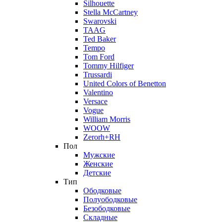
Silhouette
Stella McCartney
Swarovski
TAAG
Ted Baker
Tempo
Tom Ford
Tommy Hilfiger
Trussardi
United Colors of Benetton
Valentino
Versace
Vogue
William Morris
WOOW
Zerorh+RH
Пол
Мужские
Женские
Детские
Тип
Ободковые
Полуободковые
Безободковые
Складные