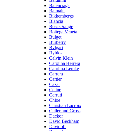
Baldinini
Balenciaga
Balmain
Bikkembergs
Blancia
Boss Orange
Bottega Veneta
Bulget
Burberry
Bvlgari
Byblos
Calvin Klein
Carolina Herrera
Carolina Lemke
Carrera
Cartier
Cazal
Celine
Cerruti
Chloe
Christian Lacroix
Cutler and Gross
Dackor
David Beckham
Davidoff