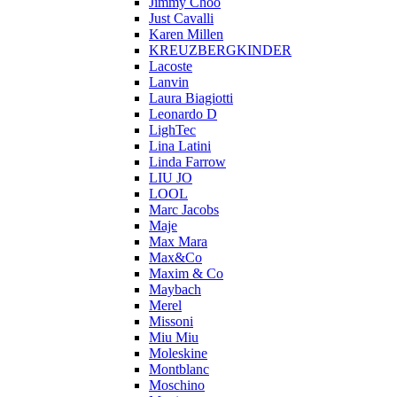
Jimmy Choo
Just Cavalli
Karen Millen
KREUZBERGKINDER
Lacoste
Lanvin
Laura Biagiotti
Leonardo D
LighTec
Lina Latini
Linda Farrow
LIU JO
LOOL
Marc Jacobs
Maje
Max Mara
Max&Co
Maxim & Co
Maybach
Merel
Missoni
Miu Miu
Moleskine
Montblanc
Moschino