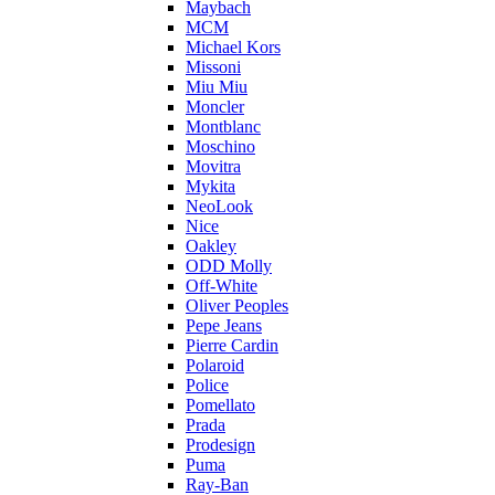
Maybach
MCM
Michael Kors
Missoni
Miu Miu
Moncler
Montblanc
Moschino
Movitra
Mykita
NeoLook
Nice
Oakley
ODD Molly
Off-White
Oliver Peoples
Pepe Jeans
Pierre Cardin
Polaroid
Police
Pomellato
Prada
Prodesign
Puma
Ray-Ban