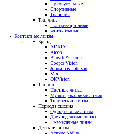
Прямоугольные
Спортивные
Трапеция
Тип линз
Поляризационные
Фотохромные
Контактные линзы
Бренд
ADRIA
Alcon
Bausch & Lomb
Cooper Vision
Johnson & Johnson
Miru
OKVision
Тип линз
Цветные линзы
Мультифокальные линзы
Торические линзы
Период ношения
Однодневные линзы
Двухнедельные линзы
Ежемесячные линзы
Детские линзы
Acuvue Ability