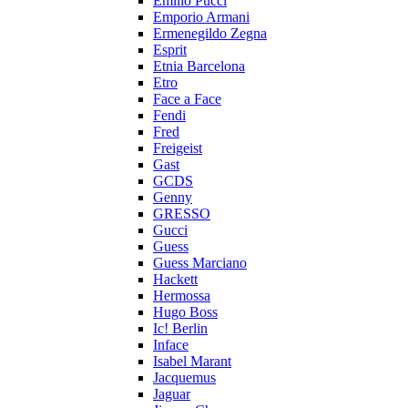
Emilio Pucci
Emporio Armani
Ermenegildo Zegna
Esprit
Etnia Barcelona
Etro
Face a Face
Fendi
Fred
Freigeist
Gast
GCDS
Genny
GRESSO
Gucci
Guess
Guess Marciano
Hackett
Hermossa
Hugo Boss
Ic! Berlin
Inface
Isabel Marant
Jacquemus
Jaguar