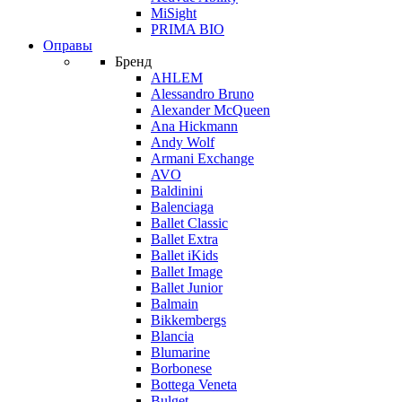
MiSight
PRIMA BIO
Оправы
Бренд
AHLEM
Alessandro Bruno
Alexander McQueen
Ana Hickmann
Andy Wolf
Armani Exchange
AVO
Baldinini
Balenciaga
Ballet Classic
Ballet Extra
Ballet iKids
Ballet Image
Ballet Junior
Balmain
Bikkembergs
Blancia
Blumarine
Borbonese
Bottega Veneta
Bulget