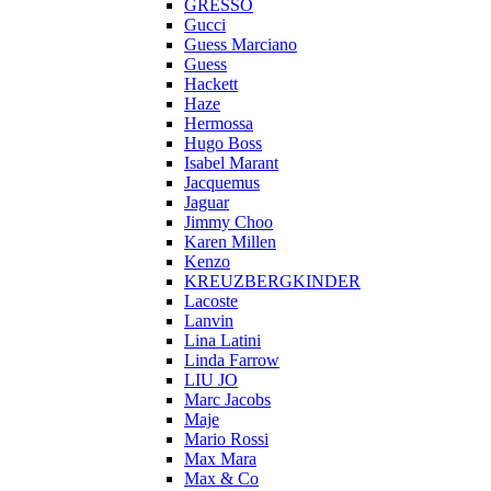
GRESSO
Gucci
Guess Marciano
Guess
Hackett
Haze
Hermossa
Hugo Boss
Isabel Marant
Jacquemus
Jaguar
Jimmy Choo
Karen Millen
Kenzo
KREUZBERGKINDER
Lacoste
Lanvin
Lina Latini
Linda Farrow
LIU JO
Marc Jacobs
Maje
Mario Rossi
Max Mara
Max & Co