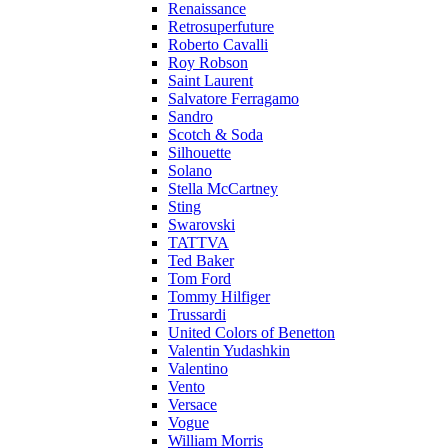
Renaissance
Retrosuperfuture
Roberto Cavalli
Roy Robson
Saint Laurent
Salvatore Ferragamo
Sandro
Scotch & Soda
Silhouette
Solano
Stella McCartney
Sting
Swarovski
TATTVA
Ted Baker
Tom Ford
Tommy Hilfiger
Trussardi
United Colors of Benetton
Valentin Yudashkin
Valentino
Vento
Versace
Vogue
William Morris