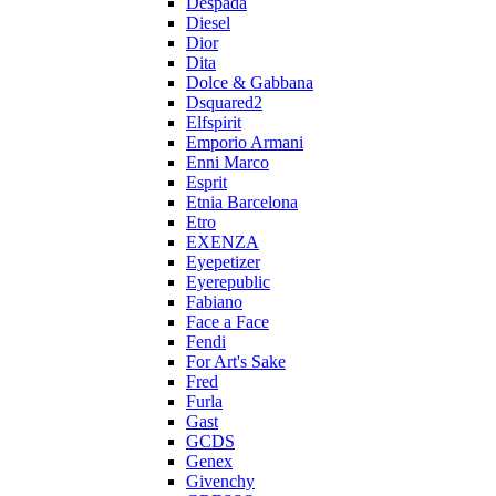
Despada
Diesel
Dior
Dita
Dolce & Gabbana
Dsquared2
Elfspirit
Emporio Armani
Enni Marco
Esprit
Etnia Barcelona
Etro
EXENZA
Eyepetizer
Eyerepublic
Fabiano
Face a Face
Fendi
For Art's Sake
Fred
Furla
Gast
GCDS
Genex
Givenchy