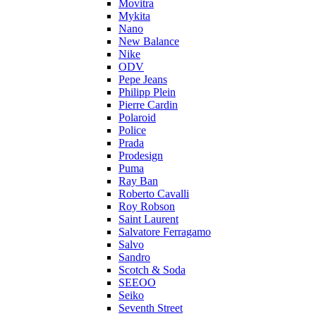
Movitra
Mykita
Nano
New Balance
Nike
ODV
Pepe Jeans
Philipp Plein
Pierre Cardin
Polaroid
Police
Prada
Prodesign
Puma
Ray Ban
Roberto Cavalli
Roy Robson
Saint Laurent
Salvatore Ferragamo
Salvo
Sandro
Scotch & Soda
SEEOO
Seiko
Seventh Street