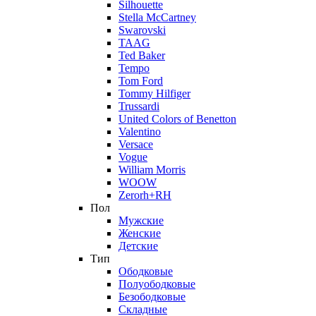
Silhouette
Stella McCartney
Swarovski
TAAG
Ted Baker
Tempo
Tom Ford
Tommy Hilfiger
Trussardi
United Colors of Benetton
Valentino
Versace
Vogue
William Morris
WOOW
Zerorh+RH
Пол
Мужские
Женские
Детские
Тип
Ободковые
Полуободковые
Безободковые
Складные