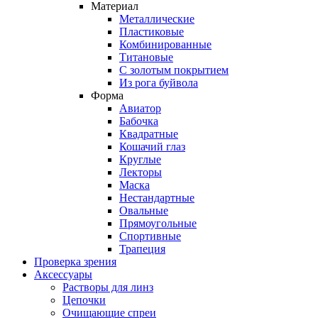
Материал
Металлические
Пластиковые
Комбинированные
Титановые
С золотым покрытием
Из рога буйвола
Форма
Авиатор
Бабочка
Квадратные
Кошачий глаз
Круглые
Лекторы
Маска
Нестандартные
Овальные
Прямоугольные
Спортивные
Трапеция
Проверка зрения
Аксессуары
Растворы для линз
Цепочки
Очищающие спреи