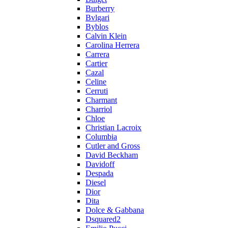
Burberry
Bvlgari
Byblos
Calvin Klein
Carolina Herrera
Carrera
Cartier
Cazal
Celine
Cerruti
Charmant
Charriol
Chloe
Christian Lacroix
Columbia
Cutler and Gross
David Beckham
Davidoff
Despada
Diesel
Dior
Dita
Dolce & Gabbana
Dsquared2