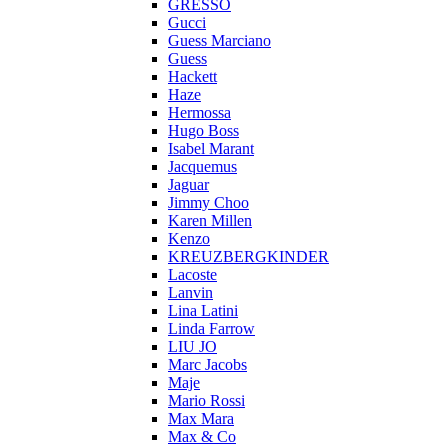
GRESSO
Gucci
Guess Marciano
Guess
Hackett
Haze
Hermossa
Hugo Boss
Isabel Marant
Jacquemus
Jaguar
Jimmy Choo
Karen Millen
Kenzo
KREUZBERGKINDER
Lacoste
Lanvin
Lina Latini
Linda Farrow
LIU JO
Marc Jacobs
Maje
Mario Rossi
Max Mara
Max & Co