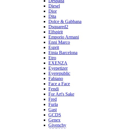
Despada
Diesel
Dior
Dita
Dolce & Gabbana
Dsquared2
Elfspirit
Emporio Armani
Enni Marco
Esprit
Etnia Barcelona
Etro
EXENZA
Eyepetizer
Eyerepublic
Fabiano
Face a Face
Fendi
For Art's Sake
Fred
Furla
Gast
GCDS
Genex
Givenchy