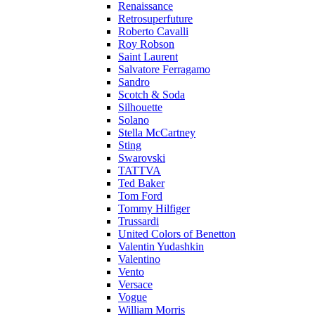
Renaissance
Retrosuperfuture
Roberto Cavalli
Roy Robson
Saint Laurent
Salvatore Ferragamo
Sandro
Scotch & Soda
Silhouette
Solano
Stella McCartney
Sting
Swarovski
TATTVA
Ted Baker
Tom Ford
Tommy Hilfiger
Trussardi
United Colors of Benetton
Valentin Yudashkin
Valentino
Vento
Versace
Vogue
William Morris