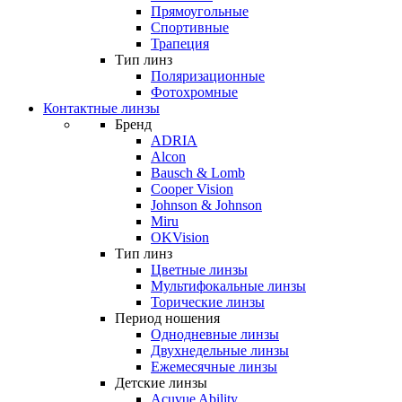
Прямоугольные
Спортивные
Трапеция
Тип линз
Поляризационные
Фотохромные
Контактные линзы
Бренд
ADRIA
Alcon
Bausch & Lomb
Cooper Vision
Johnson & Johnson
Miru
OKVision
Тип линз
Цветные линзы
Мультифокальные линзы
Торические линзы
Период ношения
Однодневные линзы
Двухнедельные линзы
Ежемесячные линзы
Детские линзы
Acuvue Ability