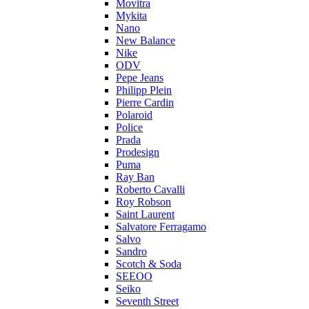
Movitra
Mykita
Nano
New Balance
Nike
ODV
Pepe Jeans
Philipp Plein
Pierre Cardin
Polaroid
Police
Prada
Prodesign
Puma
Ray Ban
Roberto Cavalli
Roy Robson
Saint Laurent
Salvatore Ferragamo
Salvo
Sandro
Scotch & Soda
SEEOO
Seiko
Seventh Street