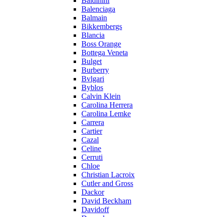
Baldinini
Balenciaga
Balmain
Bikkembergs
Blancia
Boss Orange
Bottega Veneta
Bulget
Burberry
Bvlgari
Byblos
Calvin Klein
Carolina Herrera
Carolina Lemke
Carrera
Cartier
Cazal
Celine
Cerruti
Chloe
Christian Lacroix
Cutler and Gross
Dackor
David Beckham
Davidoff