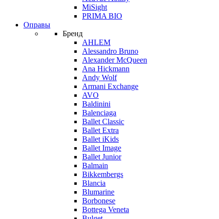
MiSight
PRIMA BIO
Оправы
Бренд
AHLEM
Alessandro Bruno
Alexander McQueen
Ana Hickmann
Andy Wolf
Armani Exchange
AVO
Baldinini
Balenciaga
Ballet Classic
Ballet Extra
Ballet iKids
Ballet Image
Ballet Junior
Balmain
Bikkembergs
Blancia
Blumarine
Borbonese
Bottega Veneta
Bulget