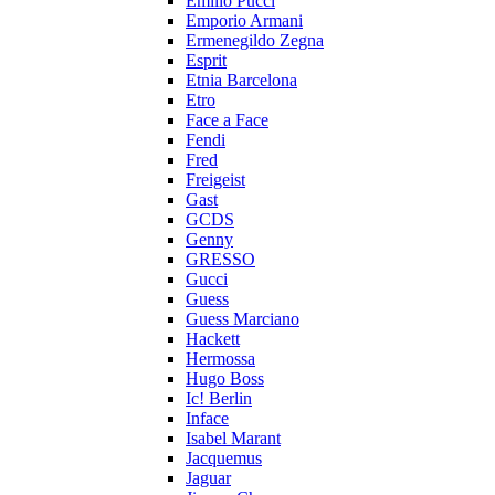
Emilio Pucci
Emporio Armani
Ermenegildo Zegna
Esprit
Etnia Barcelona
Etro
Face a Face
Fendi
Fred
Freigeist
Gast
GCDS
Genny
GRESSO
Gucci
Guess
Guess Marciano
Hackett
Hermossa
Hugo Boss
Ic! Berlin
Inface
Isabel Marant
Jacquemus
Jaguar