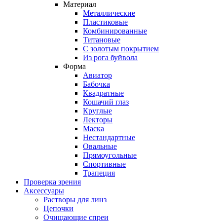
Материал
Металлические
Пластиковые
Комбинированные
Титановые
С золотым покрытием
Из рога буйвола
Форма
Авиатор
Бабочка
Квадратные
Кошачий глаз
Круглые
Лекторы
Маска
Нестандартные
Овальные
Прямоугольные
Спортивные
Трапеция
Проверка зрения
Аксессуары
Растворы для линз
Цепочки
Очищающие спреи