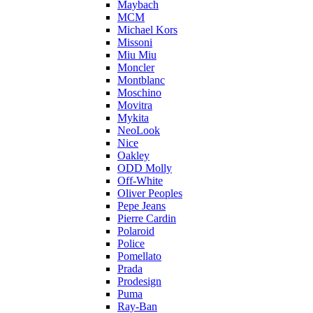
Maybach
MCM
Michael Kors
Missoni
Miu Miu
Moncler
Montblanc
Moschino
Movitra
Mykita
NeoLook
Nice
Oakley
ODD Molly
Off-White
Oliver Peoples
Pepe Jeans
Pierre Cardin
Polaroid
Police
Pomellato
Prada
Prodesign
Puma
Ray-Ban