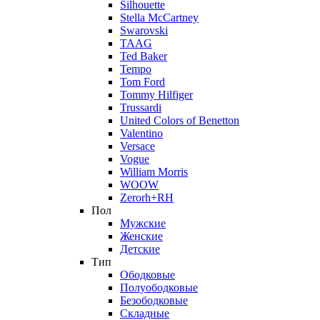
Silhouette
Stella McCartney
Swarovski
TAAG
Ted Baker
Tempo
Tom Ford
Tommy Hilfiger
Trussardi
United Colors of Benetton
Valentino
Versace
Vogue
William Morris
WOOW
Zerorh+RH
Пол
Мужские
Женские
Детские
Тип
Ободковые
Полуободковые
Безободковые
Складные