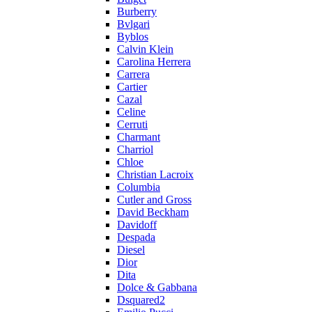
Burberry
Bvlgari
Byblos
Calvin Klein
Carolina Herrera
Carrera
Cartier
Cazal
Celine
Cerruti
Charmant
Charriol
Chloe
Christian Lacroix
Columbia
Cutler and Gross
David Beckham
Davidoff
Despada
Diesel
Dior
Dita
Dolce & Gabbana
Dsquared2