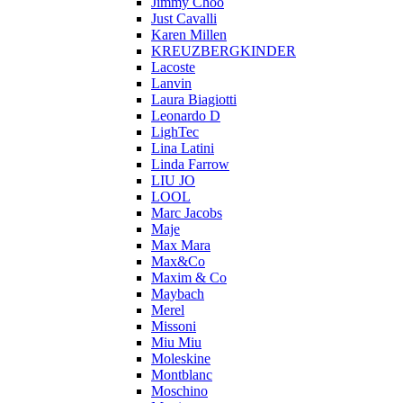
Jimmy Choo
Just Cavalli
Karen Millen
KREUZBERGKINDER
Lacoste
Lanvin
Laura Biagiotti
Leonardo D
LighTec
Lina Latini
Linda Farrow
LIU JO
LOOL
Marc Jacobs
Maje
Max Mara
Max&Co
Maxim & Co
Maybach
Merel
Missoni
Miu Miu
Moleskine
Montblanc
Moschino