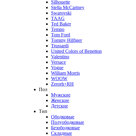
Silhouette
Stella McCartney
Swarovski
TAAG
Ted Baker
Tempo
Tom Ford
Tommy Hilfiger
Trussardi
United Colors of Benetton
Valentino
Versace
Vogue
William Morris
WOOW
Zerorh+RH
Пол
Мужские
Женские
Детские
Тип
Ободковые
Полуободковые
Безободковые
Складные