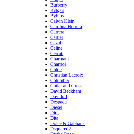
Burberry
Bvlgari
Byblos
Calvin Klein
Carolina Herrera
Carrera
Cartier
Cazal
Celine
Cerruti
Charmant
Charriol
Chloe
Christian Lacroix
Columbia
Cutler and Gross
David Beckham
Davidoff
Despada
Diesel
Dior
Dita
Dolce & Gabbana
Dsquared2