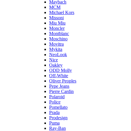
Maybach
MCM
Michael Kors
Missoni
Miu Miu
Moncler
Montblanc
Moschino
Movitra
Mykita
NeoLook
Nice
Oakley
ODD Molly
Off-White
Oliver Peoples
Pepe Jeans
Pierre Cardin
Polaroid
Police
Pomellato
Prada
Prodesign
Puma
Ray-Ban