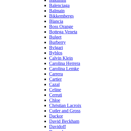
Baldinini
Balenciaga
Balmain
Bikkembergs
Blancia
Boss Orange
Bottega Veneta
Bulget
Burberry
Bvlgari
Byblos
Calvin Klein
Carolina Herrera
Carolina Lemke
Carrera
Cartier
Cazal
Celine
Cerruti
Chloe
Christian Lacroix
Cutler and Gross
Dackor
David Beckham
Davidoff