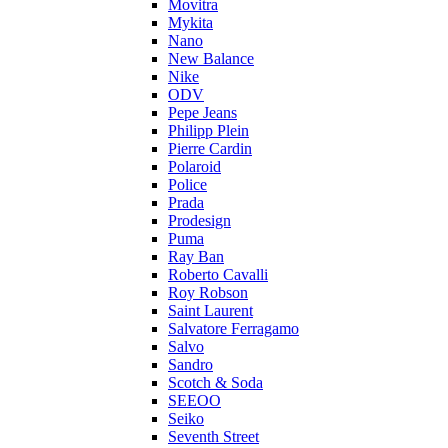
Movitra
Mykita
Nano
New Balance
Nike
ODV
Pepe Jeans
Philipp Plein
Pierre Cardin
Polaroid
Police
Prada
Prodesign
Puma
Ray Ban
Roberto Cavalli
Roy Robson
Saint Laurent
Salvatore Ferragamo
Salvo
Sandro
Scotch & Soda
SEEOO
Seiko
Seventh Street