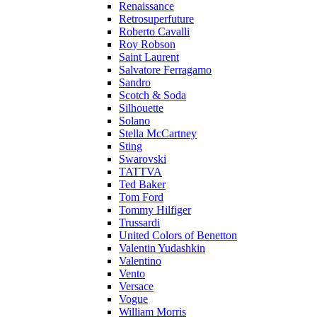
Renaissance
Retrosuperfuture
Roberto Cavalli
Roy Robson
Saint Laurent
Salvatore Ferragamo
Sandro
Scotch & Soda
Silhouette
Solano
Stella McCartney
Sting
Swarovski
TATTVA
Ted Baker
Tom Ford
Tommy Hilfiger
Trussardi
United Colors of Benetton
Valentin Yudashkin
Valentino
Vento
Versace
Vogue
William Morris