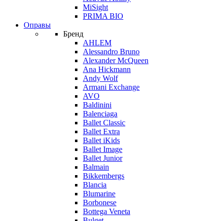
MiSight
PRIMA BIO
Оправы
Бренд
AHLEM
Alessandro Bruno
Alexander McQueen
Ana Hickmann
Andy Wolf
Armani Exchange
AVO
Baldinini
Balenciaga
Ballet Classic
Ballet Extra
Ballet iKids
Ballet Image
Ballet Junior
Balmain
Bikkembergs
Blancia
Blumarine
Borbonese
Bottega Veneta
Bulget