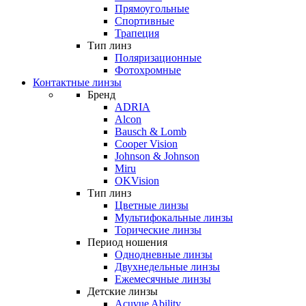
Прямоугольные
Спортивные
Трапеция
Тип линз
Поляризационные
Фотохромные
Контактные линзы
Бренд
ADRIA
Alcon
Bausch & Lomb
Cooper Vision
Johnson & Johnson
Miru
OKVision
Тип линз
Цветные линзы
Мультифокальные линзы
Торические линзы
Период ношения
Однодневные линзы
Двухнедельные линзы
Ежемесячные линзы
Детские линзы
Acuvue Ability