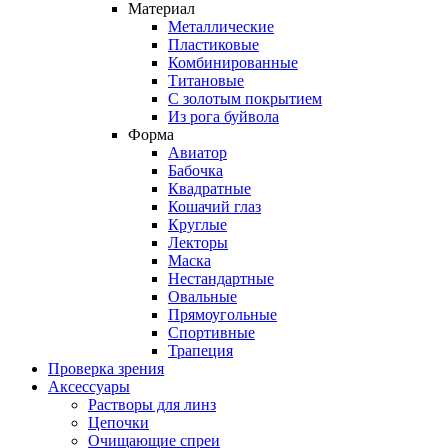
Материал
Металлические
Пластиковые
Комбинированные
Титановые
С золотым покрытием
Из рога буйвола
Форма
Авиатор
Бабочка
Квадратные
Кошачий глаз
Круглые
Лекторы
Маска
Нестандартные
Овальные
Прямоугольные
Спортивные
Трапеция
Проверка зрения
Аксессуары
Растворы для линз
Цепочки
Очищающие спреи