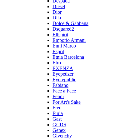
Despada
Diesel
Dior
Dita
Dolce & Gabbana
Dsquared2
Elfspirit
Emporio Armani
Enni Marco
Esprit
Etnia Barcelona
Etro
EXENZA
Eyepetizer
Eyerepublic
Fabiano
Face a Face
Fendi
For Art's Sake
Fred
Furla
Gast
GCDS
Genex
Givenchy