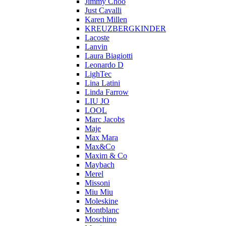
Jimmy Choo
Just Cavalli
Karen Millen
KREUZBERGKINDER
Lacoste
Lanvin
Laura Biagiotti
Leonardo D
LighTec
Lina Latini
Linda Farrow
LIU JO
LOOL
Marc Jacobs
Maje
Max Mara
Max&Co
Maxim & Co
Maybach
Merel
Missoni
Miu Miu
Moleskine
Montblanc
Moschino