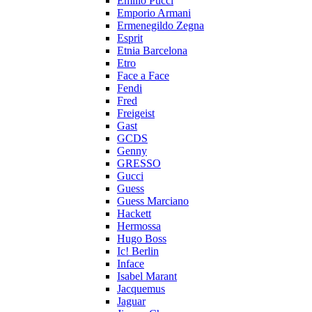
Emilio Pucci
Emporio Armani
Ermenegildo Zegna
Esprit
Etnia Barcelona
Etro
Face a Face
Fendi
Fred
Freigeist
Gast
GCDS
Genny
GRESSO
Gucci
Guess
Guess Marciano
Hackett
Hermossa
Hugo Boss
Ic! Berlin
Inface
Isabel Marant
Jacquemus
Jaguar