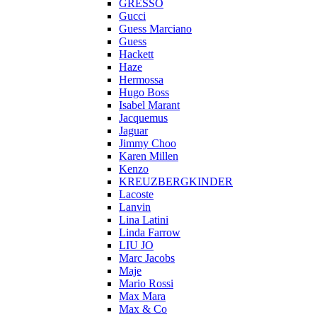
GRESSO
Gucci
Guess Marciano
Guess
Hackett
Haze
Hermossa
Hugo Boss
Isabel Marant
Jacquemus
Jaguar
Jimmy Choo
Karen Millen
Kenzo
KREUZBERGKINDER
Lacoste
Lanvin
Lina Latini
Linda Farrow
LIU JO
Marc Jacobs
Maje
Mario Rossi
Max Mara
Max & Co