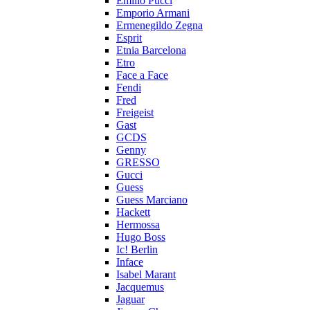
Emilio Pucci
Emporio Armani
Ermenegildo Zegna
Esprit
Etnia Barcelona
Etro
Face a Face
Fendi
Fred
Freigeist
Gast
GCDS
Genny
GRESSO
Gucci
Guess
Guess Marciano
Hackett
Hermossa
Hugo Boss
Ic! Berlin
Inface
Isabel Marant
Jacquemus
Jaguar