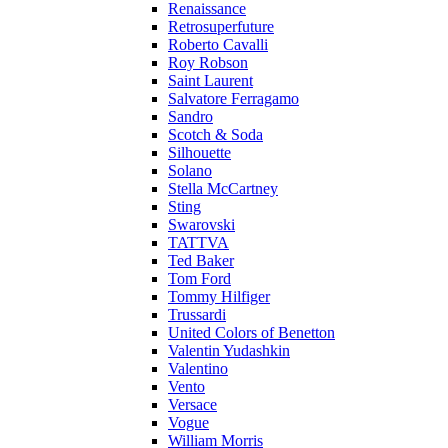
Renaissance
Retrosuperfuture
Roberto Cavalli
Roy Robson
Saint Laurent
Salvatore Ferragamo
Sandro
Scotch & Soda
Silhouette
Solano
Stella McCartney
Sting
Swarovski
TATTVA
Ted Baker
Tom Ford
Tommy Hilfiger
Trussardi
United Colors of Benetton
Valentin Yudashkin
Valentino
Vento
Versace
Vogue
William Morris