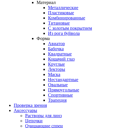
Материал
Металлические
Пластиковые
Комбинированные
Титановые
С золотым покрытием
Из рога буйвола
Форма
Авиатор
Бабочка
Квадратные
Кошачий глаз
Круглые
Лекторы
Маска
Нестандартные
Овальные
Прямоугольные
Спортивные
Трапеция
Проверка зрения
Аксессуары
Растворы для линз
Цепочки
Очищающие спреи