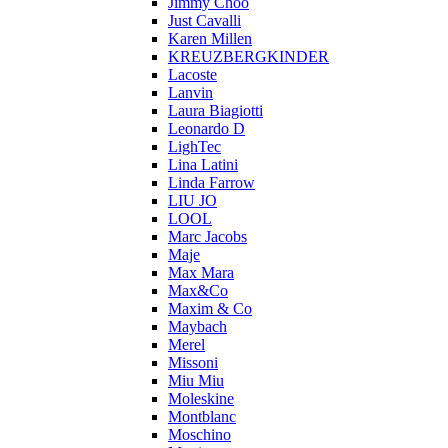
Jimmy Choo
Just Cavalli
Karen Millen
KREUZBERGKINDER
Lacoste
Lanvin
Laura Biagiotti
Leonardo D
LighTec
Lina Latini
Linda Farrow
LIU JO
LOOL
Marc Jacobs
Maje
Max Mara
Max&Co
Maxim & Co
Maybach
Merel
Missoni
Miu Miu
Moleskine
Montblanc
Moschino