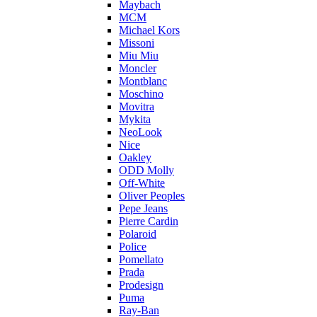
Maybach
MCM
Michael Kors
Missoni
Miu Miu
Moncler
Montblanc
Moschino
Movitra
Mykita
NeoLook
Nice
Oakley
ODD Molly
Off-White
Oliver Peoples
Pepe Jeans
Pierre Cardin
Polaroid
Police
Pomellato
Prada
Prodesign
Puma
Ray-Ban