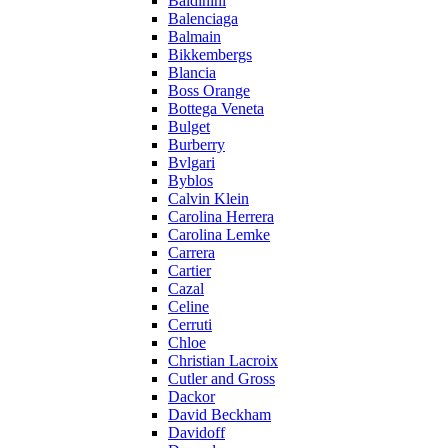
Baldinini
Balenciaga
Balmain
Bikkembergs
Blancia
Boss Orange
Bottega Veneta
Bulget
Burberry
Bvlgari
Byblos
Calvin Klein
Carolina Herrera
Carolina Lemke
Carrera
Cartier
Cazal
Celine
Cerruti
Chloe
Christian Lacroix
Cutler and Gross
Dackor
David Beckham
Davidoff