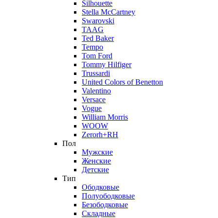
Silhouette
Stella McCartney
Swarovski
TAAG
Ted Baker
Tempo
Tom Ford
Tommy Hilfiger
Trussardi
United Colors of Benetton
Valentino
Versace
Vogue
William Morris
WOOW
Zerorh+RH
Пол
Мужские
Женские
Детские
Тип
Ободковые
Полуободковые
Безободковые
Складные