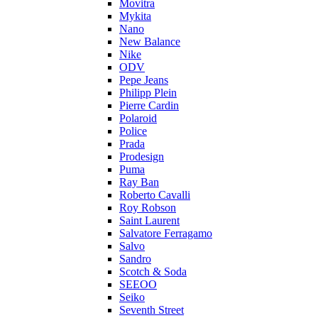
Movitra
Mykita
Nano
New Balance
Nike
ODV
Pepe Jeans
Philipp Plein
Pierre Cardin
Polaroid
Police
Prada
Prodesign
Puma
Ray Ban
Roberto Cavalli
Roy Robson
Saint Laurent
Salvatore Ferragamo
Salvo
Sandro
Scotch & Soda
SEEOO
Seiko
Seventh Street