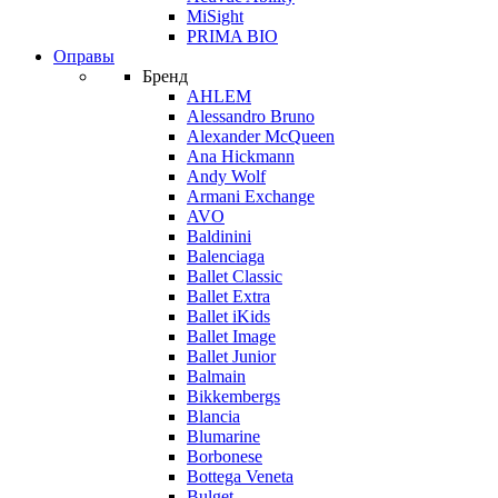
MiSight
PRIMA BIO
Оправы
Бренд
AHLEM
Alessandro Bruno
Alexander McQueen
Ana Hickmann
Andy Wolf
Armani Exchange
AVO
Baldinini
Balenciaga
Ballet Classic
Ballet Extra
Ballet iKids
Ballet Image
Ballet Junior
Balmain
Bikkembergs
Blancia
Blumarine
Borbonese
Bottega Veneta
Bulget