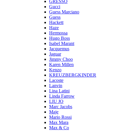
GRESSO
Gucci
Guess Marciano
Guess
Hackett
Haze
Hermossa
Hugo Boss
Isabel Marant
Jacquemus
Jaguar
Jimmy Choo
Karen Millen
Kenzo
KREUZBERGKINDER
Lacoste
Lanvin
Lina Latini
Linda Farrow
LIU JO
Marc Jacobs
Maje
Mario Rossi
Max Mara
Max & Co