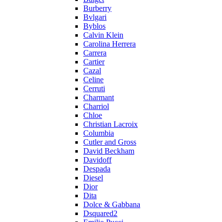
Burberry
Bvlgari
Byblos
Calvin Klein
Carolina Herrera
Carrera
Cartier
Cazal
Celine
Cerruti
Charmant
Charriol
Chloe
Christian Lacroix
Columbia
Cutler and Gross
David Beckham
Davidoff
Despada
Diesel
Dior
Dita
Dolce & Gabbana
Dsquared2