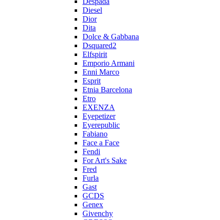
Despada
Diesel
Dior
Dita
Dolce & Gabbana
Dsquared2
Elfspirit
Emporio Armani
Enni Marco
Esprit
Etnia Barcelona
Etro
EXENZA
Eyepetizer
Eyerepublic
Fabiano
Face a Face
Fendi
For Art's Sake
Fred
Furla
Gast
GCDS
Genex
Givenchy