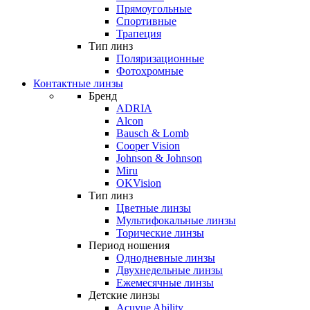
Прямоугольные
Спортивные
Трапеция
Тип линз
Поляризационные
Фотохромные
Контактные линзы
Бренд
ADRIA
Alcon
Bausch & Lomb
Cooper Vision
Johnson & Johnson
Miru
OKVision
Тип линз
Цветные линзы
Мультифокальные линзы
Торические линзы
Период ношения
Однодневные линзы
Двухнедельные линзы
Ежемесячные линзы
Детские линзы
Acuvue Ability