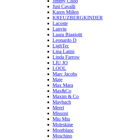
Jimmy Choo
Just Cavalli
Karen Millen
KREUZBERGKINDER
Lacoste
Lanvin
Laura Biagiotti
Leonardo D
LighTec
Lina Latini
Linda Farrow
LIU JO
LOOL
Marc Jacobs
Maje
Max Mara
Max&Co
Maxim & Co
Maybach
Merel
Missoni
Miu Miu
Moleskine
Montblanc
Moschino