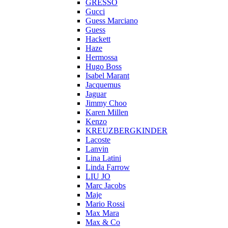
GRESSO
Gucci
Guess Marciano
Guess
Hackett
Haze
Hermossa
Hugo Boss
Isabel Marant
Jacquemus
Jaguar
Jimmy Choo
Karen Millen
Kenzo
KREUZBERGKINDER
Lacoste
Lanvin
Lina Latini
Linda Farrow
LIU JO
Marc Jacobs
Maje
Mario Rossi
Max Mara
Max & Co