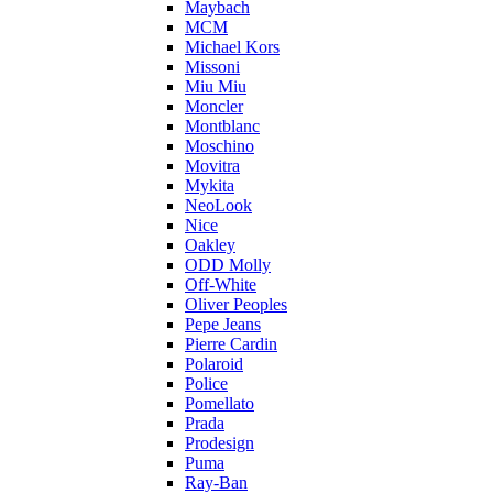
Maybach
MCM
Michael Kors
Missoni
Miu Miu
Moncler
Montblanc
Moschino
Movitra
Mykita
NeoLook
Nice
Oakley
ODD Molly
Off-White
Oliver Peoples
Pepe Jeans
Pierre Cardin
Polaroid
Police
Pomellato
Prada
Prodesign
Puma
Ray-Ban