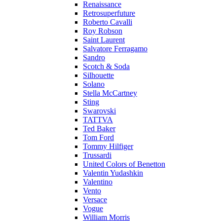
Renaissance
Retrosuperfuture
Roberto Cavalli
Roy Robson
Saint Laurent
Salvatore Ferragamo
Sandro
Scotch & Soda
Silhouette
Solano
Stella McCartney
Sting
Swarovski
TATTVA
Ted Baker
Tom Ford
Tommy Hilfiger
Trussardi
United Colors of Benetton
Valentin Yudashkin
Valentino
Vento
Versace
Vogue
William Morris