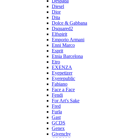
Despada
Diesel
Dior
Dita
Dolce & Gabbana
Dsquared2
Elfspirit
Emporio Armani
Enni Marco
Esprit
Etnia Barcelona
Etro
EXENZA
Eyepetizer
Eyerepublic
Fabiano
Face a Face
Fendi
For Art's Sake
Fred
Furla
Gast
GCDS
Genex
Givenchy