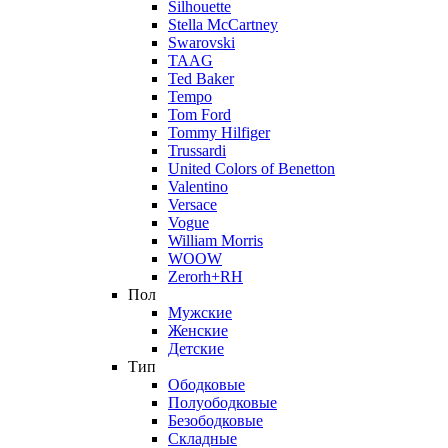
Silhouette
Stella McCartney
Swarovski
TAAG
Ted Baker
Tempo
Tom Ford
Tommy Hilfiger
Trussardi
United Colors of Benetton
Valentino
Versace
Vogue
William Morris
WOOW
Zerorh+RH
Пол
Мужские
Женские
Детские
Тип
Ободковые
Полуободковые
Безободковые
Складные