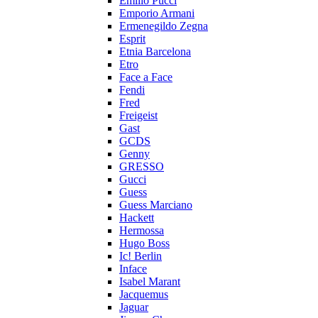
Emilio Pucci
Emporio Armani
Ermenegildo Zegna
Esprit
Etnia Barcelona
Etro
Face a Face
Fendi
Fred
Freigeist
Gast
GCDS
Genny
GRESSO
Gucci
Guess
Guess Marciano
Hackett
Hermossa
Hugo Boss
Ic! Berlin
Inface
Isabel Marant
Jacquemus
Jaguar