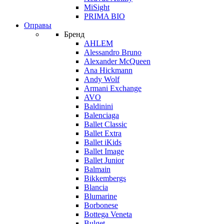
MiSight
PRIMA BIO
Оправы
Бренд
AHLEM
Alessandro Bruno
Alexander McQueen
Ana Hickmann
Andy Wolf
Armani Exchange
AVO
Baldinini
Balenciaga
Ballet Classic
Ballet Extra
Ballet iKids
Ballet Image
Ballet Junior
Balmain
Bikkembergs
Blancia
Blumarine
Borbonese
Bottega Veneta
Bulget