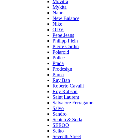
Movitra
Mykita
Nano
New Balance
Nike
ODV
Pepe Jeans
Philipp Plein
Pierre Cardin
Polaroid
Police
Prada
Prodesign
Puma
Ray Ban
Roberto Cavalli
Roy Robson
Saint Laurent
Salvatore Ferragamo
Salvo
Sandro
Scotch & Soda
SEEOO
Seiko
Seventh Street