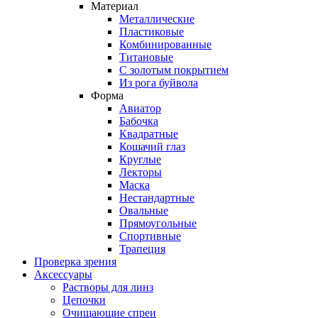
Материал
Металлические
Пластиковые
Комбинированные
Титановые
С золотым покрытием
Из рога буйвола
Форма
Авиатор
Бабочка
Квадратные
Кошачий глаз
Круглые
Лекторы
Маска
Нестандартные
Овальные
Прямоугольные
Спортивные
Трапеция
Проверка зрения
Аксессуары
Растворы для линз
Цепочки
Очищающие спреи