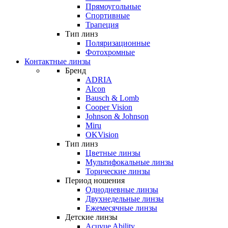
Прямоугольные
Спортивные
Трапеция
Тип линз
Поляризационные
Фотохромные
Контактные линзы
Бренд
ADRIA
Alcon
Bausch & Lomb
Cooper Vision
Johnson & Johnson
Miru
OKVision
Тип линз
Цветные линзы
Мультифокальные линзы
Торические линзы
Период ношения
Однодневные линзы
Двухнедельные линзы
Ежемесячные линзы
Детские линзы
Acuvue Ability