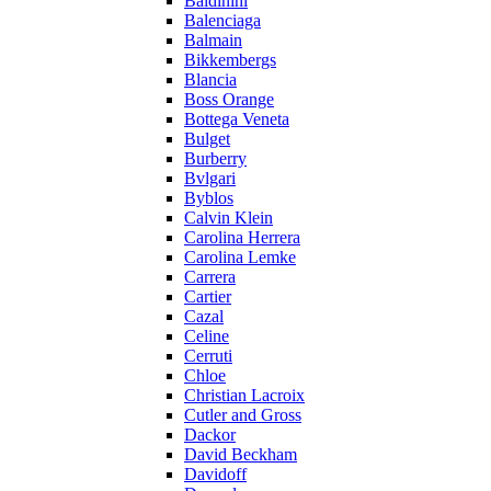
Baldinini
Balenciaga
Balmain
Bikkembergs
Blancia
Boss Orange
Bottega Veneta
Bulget
Burberry
Bvlgari
Byblos
Calvin Klein
Carolina Herrera
Carolina Lemke
Carrera
Cartier
Cazal
Celine
Cerruti
Chloe
Christian Lacroix
Cutler and Gross
Dackor
David Beckham
Davidoff