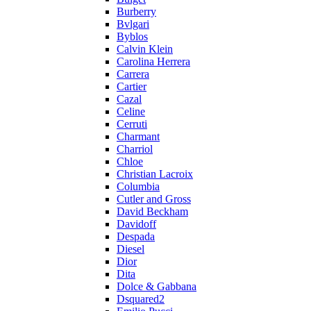
Burberry
Bvlgari
Byblos
Calvin Klein
Carolina Herrera
Carrera
Cartier
Cazal
Celine
Cerruti
Charmant
Charriol
Chloe
Christian Lacroix
Columbia
Cutler and Gross
David Beckham
Davidoff
Despada
Diesel
Dior
Dita
Dolce & Gabbana
Dsquared2