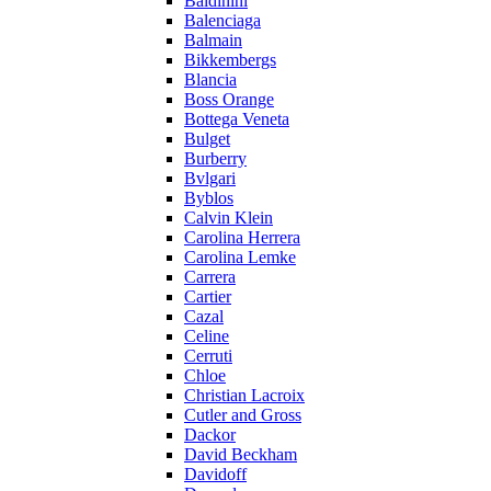
Baldinini
Balenciaga
Balmain
Bikkembergs
Blancia
Boss Orange
Bottega Veneta
Bulget
Burberry
Bvlgari
Byblos
Calvin Klein
Carolina Herrera
Carolina Lemke
Carrera
Cartier
Cazal
Celine
Cerruti
Chloe
Christian Lacroix
Cutler and Gross
Dackor
David Beckham
Davidoff