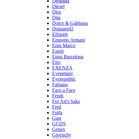
Despada
Diesel
Dior
Dita
Dolce & Gabbana
Dsquared2
Elfspirit
Emporio Armani
Enni Marco
Esprit
Etnia Barcelona
Etro
EXENZA
Eyepetizer
Eyerepublic
Fabiano
Face a Face
Fendi
For Art's Sake
Fred
Furla
Gast
GCDS
Genex
Givenchy