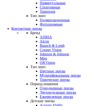
Прямоугольные
Спортивные
Трапеция
Тип линз
Поляризационные
Фотохромные
Контактные линзы
Бренд
ADRIA
Alcon
Bausch & Lomb
Cooper Vision
Johnson & Johnson
Miru
OKVision
Тип линз
Цветные линзы
Мультифокальные линзы
Торические линзы
Период ношения
Однодневные линзы
Двухнедельные линзы
Ежемесячные линзы
Детские линзы
Acuvue Ability