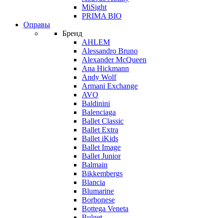
MiSight
PRIMA BIO
Оправы
Бренд
AHLEM
Alessandro Bruno
Alexander McQueen
Ana Hickmann
Andy Wolf
Armani Exchange
AVO
Baldinini
Balenciaga
Ballet Classic
Ballet Extra
Ballet iKids
Ballet Image
Ballet Junior
Balmain
Bikkembergs
Blancia
Blumarine
Borbonese
Bottega Veneta
Bulget