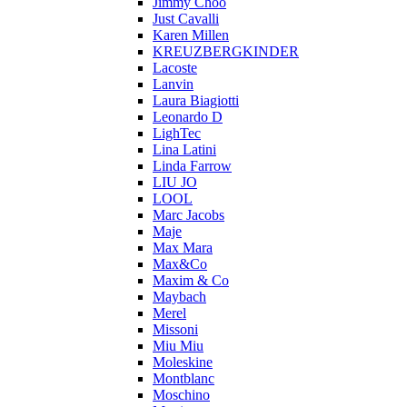
Jimmy Choo
Just Cavalli
Karen Millen
KREUZBERGKINDER
Lacoste
Lanvin
Laura Biagiotti
Leonardo D
LighTec
Lina Latini
Linda Farrow
LIU JO
LOOL
Marc Jacobs
Maje
Max Mara
Max&Co
Maxim & Co
Maybach
Merel
Missoni
Miu Miu
Moleskine
Montblanc
Moschino