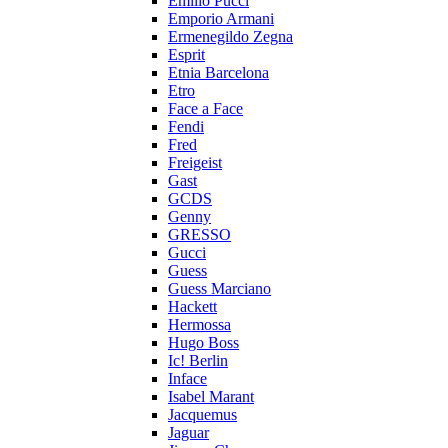
Emilio Pucci
Emporio Armani
Ermenegildo Zegna
Esprit
Etnia Barcelona
Etro
Face a Face
Fendi
Fred
Freigeist
Gast
GCDS
Genny
GRESSO
Gucci
Guess
Guess Marciano
Hackett
Hermossa
Hugo Boss
Ic! Berlin
Inface
Isabel Marant
Jacquemus
Jaguar