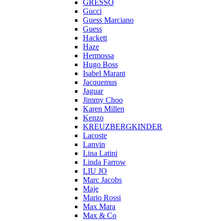
GRESSO
Gucci
Guess Marciano
Guess
Hackett
Haze
Hermossa
Hugo Boss
Isabel Marant
Jacquemus
Jaguar
Jimmy Choo
Karen Millen
Kenzo
KREUZBERGKINDER
Lacoste
Lanvin
Lina Latini
Linda Farrow
LIU JO
Marc Jacobs
Maje
Mario Rossi
Max Mara
Max & Co