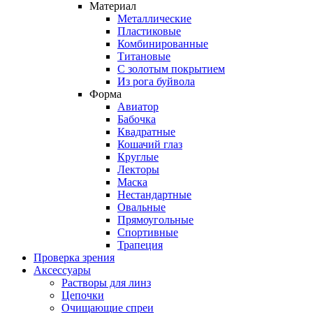
Материал
Металлические
Пластиковые
Комбинированные
Титановые
С золотым покрытием
Из рога буйвола
Форма
Авиатор
Бабочка
Квадратные
Кошачий глаз
Круглые
Лекторы
Маска
Нестандартные
Овальные
Прямоугольные
Спортивные
Трапеция
Проверка зрения
Аксессуары
Растворы для линз
Цепочки
Очищающие спреи