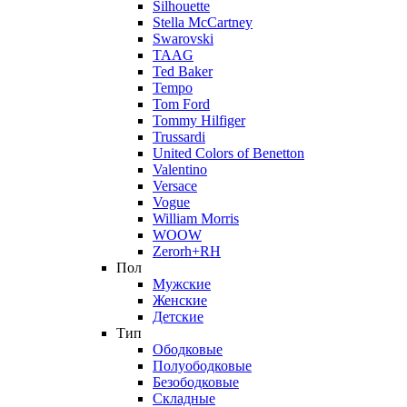
Silhouette
Stella McCartney
Swarovski
TAAG
Ted Baker
Tempo
Tom Ford
Tommy Hilfiger
Trussardi
United Colors of Benetton
Valentino
Versace
Vogue
William Morris
WOOW
Zerorh+RH
Пол
Мужские
Женские
Детские
Тип
Ободковые
Полуободковые
Безободковые
Складные