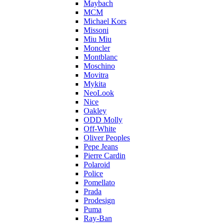
Maybach
MCM
Michael Kors
Missoni
Miu Miu
Moncler
Montblanc
Moschino
Movitra
Mykita
NeoLook
Nice
Oakley
ODD Molly
Off-White
Oliver Peoples
Pepe Jeans
Pierre Cardin
Polaroid
Police
Pomellato
Prada
Prodesign
Puma
Ray-Ban