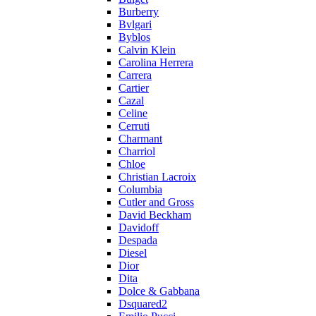
Burberry
Bvlgari
Byblos
Calvin Klein
Carolina Herrera
Carrera
Cartier
Cazal
Celine
Cerruti
Charmant
Charriol
Chloe
Christian Lacroix
Columbia
Cutler and Gross
David Beckham
Davidoff
Despada
Diesel
Dior
Dita
Dolce & Gabbana
Dsquared2