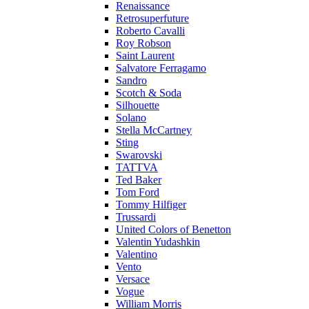
Renaissance
Retrosuperfuture
Roberto Cavalli
Roy Robson
Saint Laurent
Salvatore Ferragamo
Sandro
Scotch & Soda
Silhouette
Solano
Stella McCartney
Sting
Swarovski
TATTVA
Ted Baker
Tom Ford
Tommy Hilfiger
Trussardi
United Colors of Benetton
Valentin Yudashkin
Valentino
Vento
Versace
Vogue
William Morris