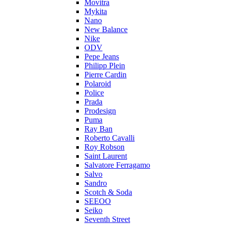
Movitra
Mykita
Nano
New Balance
Nike
ODV
Pepe Jeans
Philipp Plein
Pierre Cardin
Polaroid
Police
Prada
Prodesign
Puma
Ray Ban
Roberto Cavalli
Roy Robson
Saint Laurent
Salvatore Ferragamo
Salvo
Sandro
Scotch & Soda
SEEOO
Seiko
Seventh Street