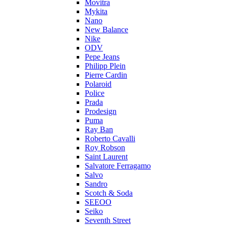
Movitra
Mykita
Nano
New Balance
Nike
ODV
Pepe Jeans
Philipp Plein
Pierre Cardin
Polaroid
Police
Prada
Prodesign
Puma
Ray Ban
Roberto Cavalli
Roy Robson
Saint Laurent
Salvatore Ferragamo
Salvo
Sandro
Scotch & Soda
SEEOO
Seiko
Seventh Street