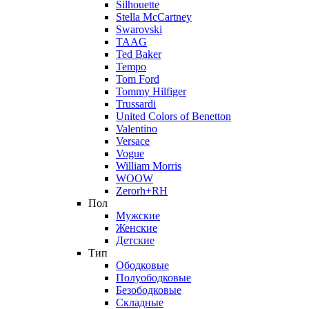
Silhouette
Stella McCartney
Swarovski
TAAG
Ted Baker
Tempo
Tom Ford
Tommy Hilfiger
Trussardi
United Colors of Benetton
Valentino
Versace
Vogue
William Morris
WOOW
Zerorh+RH
Пол
Мужские
Женские
Детские
Тип
Ободковые
Полуободковые
Безободковые
Складные