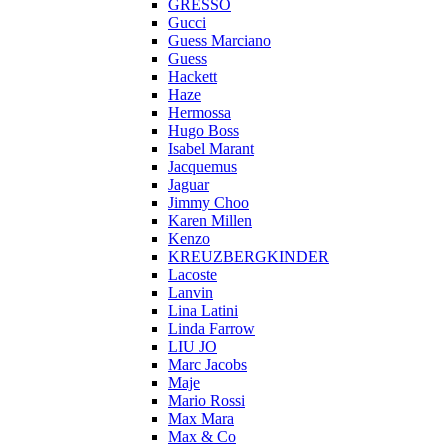
GRESSO
Gucci
Guess Marciano
Guess
Hackett
Haze
Hermossa
Hugo Boss
Isabel Marant
Jacquemus
Jaguar
Jimmy Choo
Karen Millen
Kenzo
KREUZBERGKINDER
Lacoste
Lanvin
Lina Latini
Linda Farrow
LIU JO
Marc Jacobs
Maje
Mario Rossi
Max Mara
Max & Co