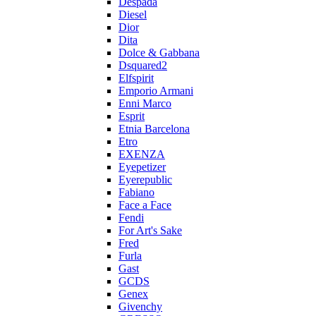
Despada
Diesel
Dior
Dita
Dolce & Gabbana
Dsquared2
Elfspirit
Emporio Armani
Enni Marco
Esprit
Etnia Barcelona
Etro
EXENZA
Eyepetizer
Eyerepublic
Fabiano
Face a Face
Fendi
For Art's Sake
Fred
Furla
Gast
GCDS
Genex
Givenchy