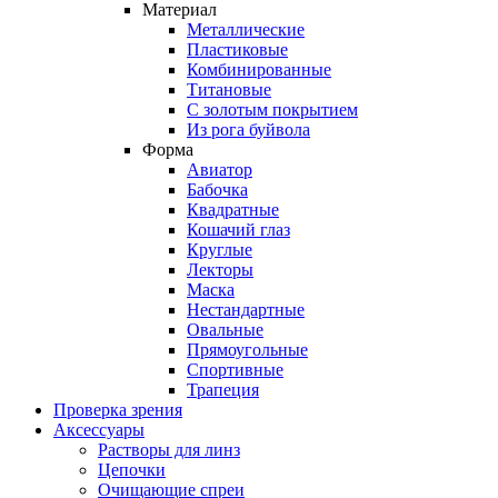
Материал
Металлические
Пластиковые
Комбинированные
Титановые
С золотым покрытием
Из рога буйвола
Форма
Авиатор
Бабочка
Квадратные
Кошачий глаз
Круглые
Лекторы
Маска
Нестандартные
Овальные
Прямоугольные
Спортивные
Трапеция
Проверка зрения
Аксессуары
Растворы для линз
Цепочки
Очищающие спреи