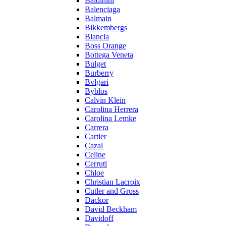
Baldinini
Balenciaga
Balmain
Bikkembergs
Blancia
Boss Orange
Bottega Veneta
Bulget
Burberry
Bvlgari
Byblos
Calvin Klein
Carolina Herrera
Carolina Lemke
Carrera
Cartier
Cazal
Celine
Cerruti
Chloe
Christian Lacroix
Cutler and Gross
Dackor
David Beckham
Davidoff