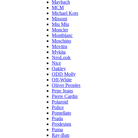
Maybach
MCM
Michael Kors
Missoni
Miu Miu
Moncler
Montblanc
Moschino
Movitra
Mykita
NeoLook
Nice
Oakley
ODD Molly
Off-White
Oliver Peoples
Pepe Jeans
Pierre Cardin
Polaroid
Police
Pomellato
Prada
Prodesign
Puma
Ray-Ban