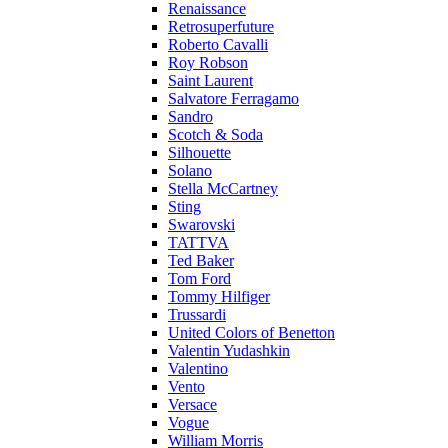
Renaissance
Retrosuperfuture
Roberto Cavalli
Roy Robson
Saint Laurent
Salvatore Ferragamo
Sandro
Scotch & Soda
Silhouette
Solano
Stella McCartney
Sting
Swarovski
TATTVA
Ted Baker
Tom Ford
Tommy Hilfiger
Trussardi
United Colors of Benetton
Valentin Yudashkin
Valentino
Vento
Versace
Vogue
William Morris