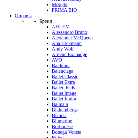
MiSight
PRIMA BIO
Оправы
Бренд
AHLEM
Alessandro Bruno
Alexander McQueen
Ana Hickmann
Andy Wolf
Armani Exchange
AVO
Baldinini
Balenciaga
Ballet Classic
Ballet Extra
Ballet iKids
Ballet Image
Ballet Junior
Balmain
Bikkembergs
Blancia
Blumarine
Borbonese
Bottega Veneta
Bulget