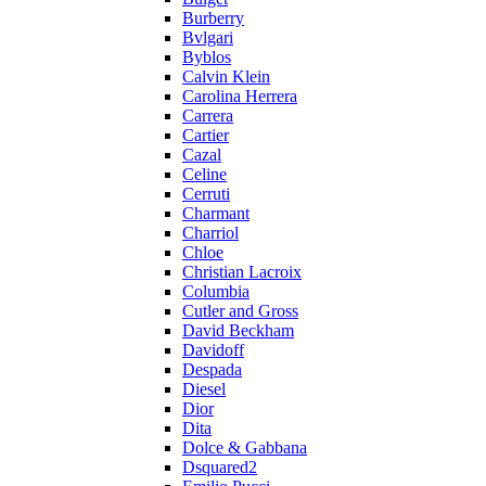
Burberry
Bvlgari
Byblos
Calvin Klein
Carolina Herrera
Carrera
Cartier
Cazal
Celine
Cerruti
Charmant
Charriol
Chloe
Christian Lacroix
Columbia
Cutler and Gross
David Beckham
Davidoff
Despada
Diesel
Dior
Dita
Dolce & Gabbana
Dsquared2