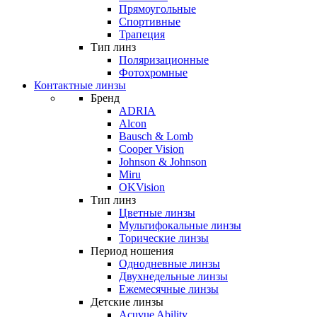
Прямоугольные
Спортивные
Трапеция
Тип линз
Поляризационные
Фотохромные
Контактные линзы
Бренд
ADRIA
Alcon
Bausch & Lomb
Cooper Vision
Johnson & Johnson
Miru
OKVision
Тип линз
Цветные линзы
Мультифокальные линзы
Торические линзы
Период ношения
Однодневные линзы
Двухнедельные линзы
Ежемесячные линзы
Детские линзы
Acuvue Ability