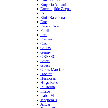
Emilio Pucci
Emporio Armani
Ermenegildo Zegna
Esprit
Etnia Barcelona
Etro
Face a Face
Fendi
Fred
Freigeist
Gast
GCDS
Genny
GRESSO
Gucci
Guess
Guess Marciano
Hackett
Hermossa
Hugo Boss
Ic! Berlin
Inface
Isabel Marant
Jacquemus
Jaguar