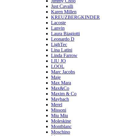
Jimmy Choo
Just Cavalli
Karen Millen
KREUZBERGKINDER
Lacoste
Lanvin
Laura Biagiotti
Leonardo D
LighTec
Lina Latini
Linda Farrow
LIU JO
LOOL
Marc Jacobs
Maje
Max Mara
Max&Co
Maxim & Co
Maybach
Merel
Missoni
Miu Miu
Moleskine
Montblanc
Moschino