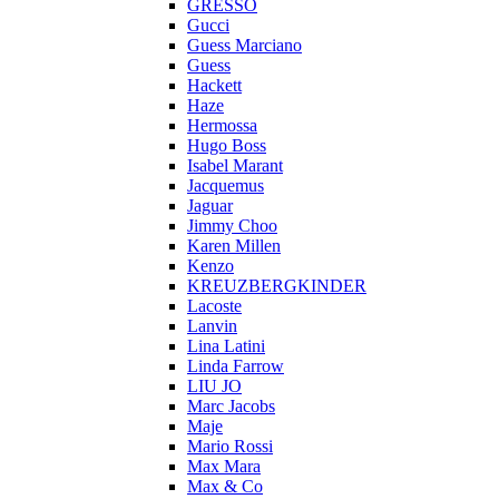
GRESSO
Gucci
Guess Marciano
Guess
Hackett
Haze
Hermossa
Hugo Boss
Isabel Marant
Jacquemus
Jaguar
Jimmy Choo
Karen Millen
Kenzo
KREUZBERGKINDER
Lacoste
Lanvin
Lina Latini
Linda Farrow
LIU JO
Marc Jacobs
Maje
Mario Rossi
Max Mara
Max & Co