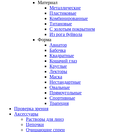
Материал
Металлические
Пластиковые
Комбинированные
Титановые
С золотым покрытием
Из рога буйвола
Форма
Авиатор
Бабочка
Квадратные
Кошачий глаз
Круглые
Лекторы
Маска
Нестандартные
Овальные
Прямоугольные
Спортивные
Трапеция
Проверка зрения
Аксессуары
Растворы для линз
Цепочки
Очищающие спреи