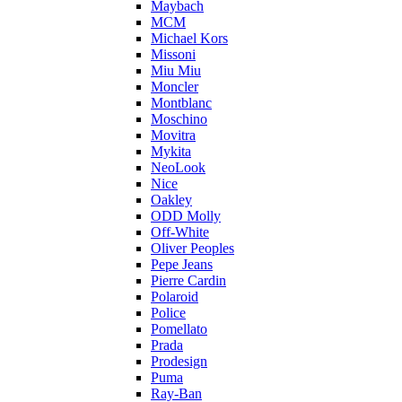
Maybach
MCM
Michael Kors
Missoni
Miu Miu
Moncler
Montblanc
Moschino
Movitra
Mykita
NeoLook
Nice
Oakley
ODD Molly
Off-White
Oliver Peoples
Pepe Jeans
Pierre Cardin
Polaroid
Police
Pomellato
Prada
Prodesign
Puma
Ray-Ban