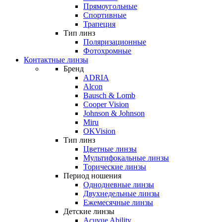
Прямоугольные
Спортивные
Трапеция
Тип линз
Поляризационные
Фотохромные
Контактные линзы
Бренд
ADRIA
Alcon
Bausch & Lomb
Cooper Vision
Johnson & Johnson
Miru
OKVision
Тип линз
Цветные линзы
Мультифокальные линзы
Торические линзы
Период ношения
Однодневные линзы
Двухнедельные линзы
Ежемесячные линзы
Детские линзы
Acuvue Ability