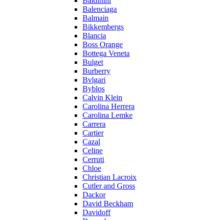
Baldinini
Balenciaga
Balmain
Bikkembergs
Blancia
Boss Orange
Bottega Veneta
Bulget
Burberry
Bvlgari
Byblos
Calvin Klein
Carolina Herrera
Carolina Lemke
Carrera
Cartier
Cazal
Celine
Cerruti
Chloe
Christian Lacroix
Cutler and Gross
Dackor
David Beckham
Davidoff