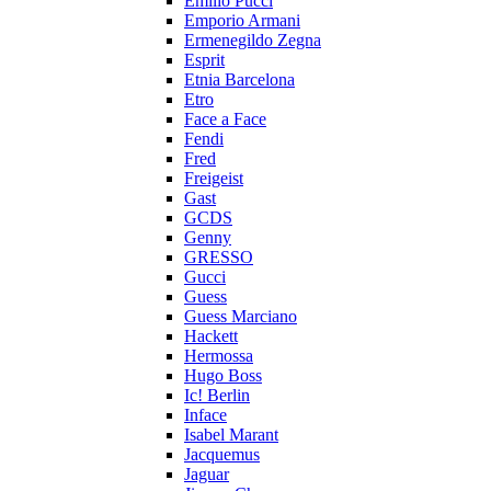
Emilio Pucci
Emporio Armani
Ermenegildo Zegna
Esprit
Etnia Barcelona
Etro
Face a Face
Fendi
Fred
Freigeist
Gast
GCDS
Genny
GRESSO
Gucci
Guess
Guess Marciano
Hackett
Hermossa
Hugo Boss
Ic! Berlin
Inface
Isabel Marant
Jacquemus
Jaguar