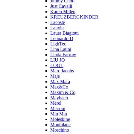
Jimmy Choo
Just Cavalli
Karen Millen
KREUZBERGKINDER
Lacoste
Lanvin
Laura Biagiotti
Leonardo D
LighTec
Lina Latini
Linda Farrow
LIU JO
LOOL
Marc Jacobs
Maje
Max Mara
Max&Co
Maxim & Co
Maybach
Merel
Missoni
Miu Miu
Moleskine
Montblanc
Moschino