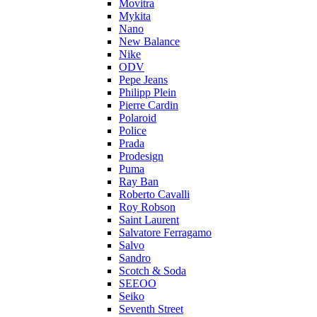
Movitra
Mykita
Nano
New Balance
Nike
ODV
Pepe Jeans
Philipp Plein
Pierre Cardin
Polaroid
Police
Prada
Prodesign
Puma
Ray Ban
Roberto Cavalli
Roy Robson
Saint Laurent
Salvatore Ferragamo
Salvo
Sandro
Scotch & Soda
SEEOO
Seiko
Seventh Street