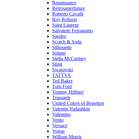
Renaissance
Retrosuperfuture
Roberto Cavalli
Roy Robson
Saint Laurent
Salvatore Ferragamo
Sandro
Scotch & Soda
Silhouette
Solano
Stella McCartney
Sting
Swarovski
TATTVA
Ted Baker
Tom Ford
Tommy Hilfiger
Trussardi
United Colors of Benetton
Valentin Yudashkin
Valentino
Vento
Versace
Vogue
William Morris