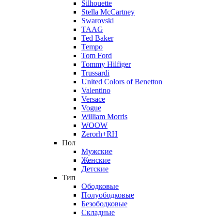
Silhouette
Stella McCartney
Swarovski
TAAG
Ted Baker
Tempo
Tom Ford
Tommy Hilfiger
Trussardi
United Colors of Benetton
Valentino
Versace
Vogue
William Morris
WOOW
Zerorh+RH
Пол
Мужские
Женские
Детские
Тип
Ободковые
Полуободковые
Безободковые
Складные