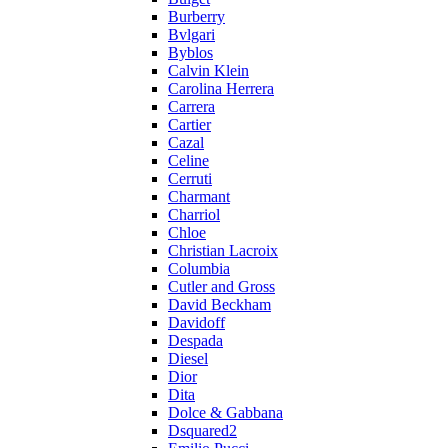
Burberry
Bvlgari
Byblos
Calvin Klein
Carolina Herrera
Carrera
Cartier
Cazal
Celine
Cerruti
Charmant
Charriol
Chloe
Christian Lacroix
Columbia
Cutler and Gross
David Beckham
Davidoff
Despada
Diesel
Dior
Dita
Dolce & Gabbana
Dsquared2