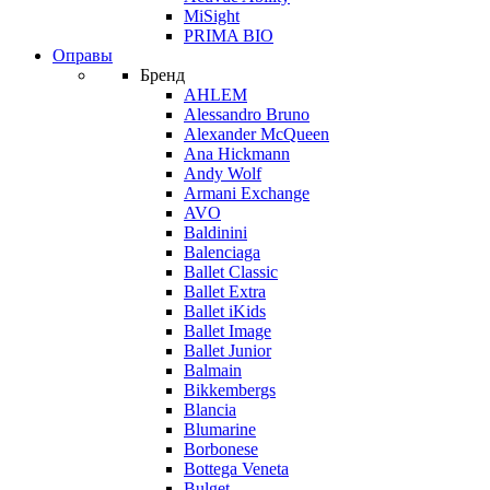
MiSight
PRIMA BIO
Оправы
Бренд
AHLEM
Alessandro Bruno
Alexander McQueen
Ana Hickmann
Andy Wolf
Armani Exchange
AVO
Baldinini
Balenciaga
Ballet Classic
Ballet Extra
Ballet iKids
Ballet Image
Ballet Junior
Balmain
Bikkembergs
Blancia
Blumarine
Borbonese
Bottega Veneta
Bulget