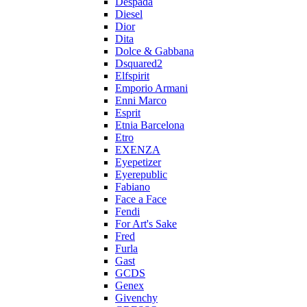
Despada
Diesel
Dior
Dita
Dolce & Gabbana
Dsquared2
Elfspirit
Emporio Armani
Enni Marco
Esprit
Etnia Barcelona
Etro
EXENZA
Eyepetizer
Eyerepublic
Fabiano
Face a Face
Fendi
For Art's Sake
Fred
Furla
Gast
GCDS
Genex
Givenchy