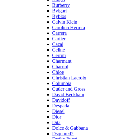
Burberry
Bvlgari
Byblos
Calvin Klein
Carolina Herrera
Carrera
Cartier
Cazal
Celine
Cerruti
Charmant
Charriol
Chloe
Christian Lacroix
Columbia
Cutler and Gross
David Beckham
Davidoff
Despada
Diesel
Dior
Dita
Dolce & Gabbana
Dsquared2