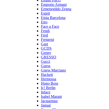
Emilio Pucci
Emporio Armani
Ermenegildo Zegna
Esprit
Etnia Barcelona
Etro
Face a Face
Fendi
Fred
Freigeist
Gast
GCDS
Genny
GRESSO
Gucci
Guess
Guess Marciano
Hackett
Hermossa
Hugo Boss
Ic! Berlin
Inface
Isabel Marant
Jacquemus
Jaguar