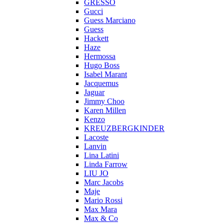
GRESSO
Gucci
Guess Marciano
Guess
Hackett
Haze
Hermossa
Hugo Boss
Isabel Marant
Jacquemus
Jaguar
Jimmy Choo
Karen Millen
Kenzo
KREUZBERGKINDER
Lacoste
Lanvin
Lina Latini
Linda Farrow
LIU JO
Marc Jacobs
Maje
Mario Rossi
Max Mara
Max & Co