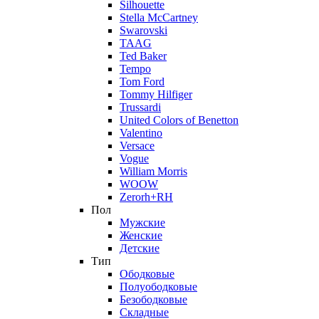
Silhouette
Stella McCartney
Swarovski
TAAG
Ted Baker
Tempo
Tom Ford
Tommy Hilfiger
Trussardi
United Colors of Benetton
Valentino
Versace
Vogue
William Morris
WOOW
Zerorh+RH
Пол
Мужские
Женские
Детские
Тип
Ободковые
Полуободковые
Безободковые
Складные