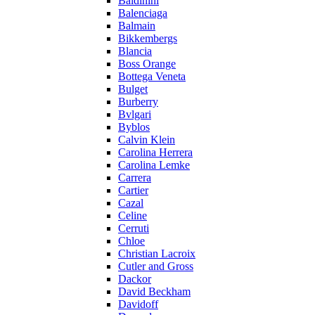
Baldinini
Balenciaga
Balmain
Bikkembergs
Blancia
Boss Orange
Bottega Veneta
Bulget
Burberry
Bvlgari
Byblos
Calvin Klein
Carolina Herrera
Carolina Lemke
Carrera
Cartier
Cazal
Celine
Cerruti
Chloe
Christian Lacroix
Cutler and Gross
Dackor
David Beckham
Davidoff