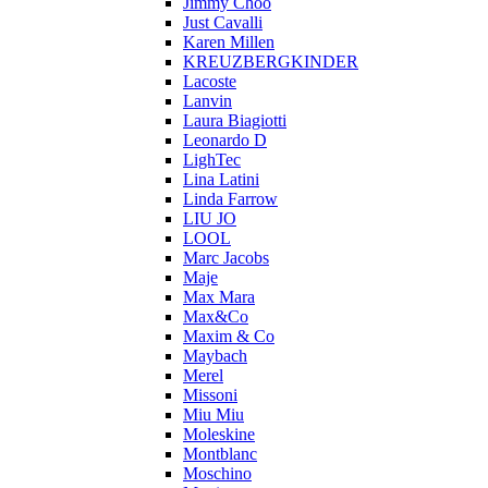
Jimmy Choo
Just Cavalli
Karen Millen
KREUZBERGKINDER
Lacoste
Lanvin
Laura Biagiotti
Leonardo D
LighTec
Lina Latini
Linda Farrow
LIU JO
LOOL
Marc Jacobs
Maje
Max Mara
Max&Co
Maxim & Co
Maybach
Merel
Missoni
Miu Miu
Moleskine
Montblanc
Moschino