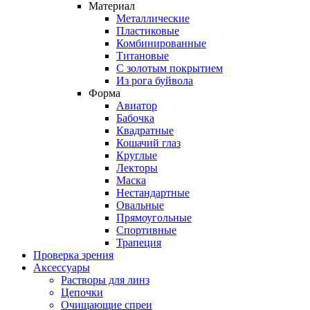
Материал
Металлические
Пластиковые
Комбинированные
Титановые
С золотым покрытием
Из рога буйвола
Форма
Авиатор
Бабочка
Квадратные
Кошачий глаз
Круглые
Лекторы
Маска
Нестандартные
Овальные
Прямоугольные
Спортивные
Трапеция
Проверка зрения
Аксессуары
Растворы для линз
Цепочки
Очищающие спреи