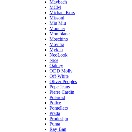
Maybach
MCM
Michael Kors
Missoni
Miu Miu
Moncler
Montblanc
Moschino
Movitra
Mykita
NeoLook
Nice
Oakley
ODD Molly
Off-White
Oliver Peoples
Pepe Jeans
Pierre Cardin
Polaroid
Police
Pomellato
Prada
Prodesign
Puma
Ray-Ban