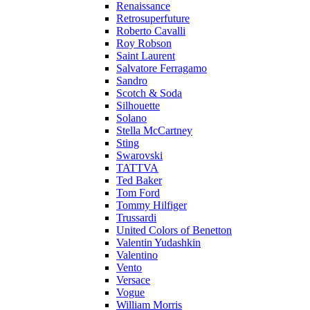
Renaissance
Retrosuperfuture
Roberto Cavalli
Roy Robson
Saint Laurent
Salvatore Ferragamo
Sandro
Scotch & Soda
Silhouette
Solano
Stella McCartney
Sting
Swarovski
TATTVA
Ted Baker
Tom Ford
Tommy Hilfiger
Trussardi
United Colors of Benetton
Valentin Yudashkin
Valentino
Vento
Versace
Vogue
William Morris