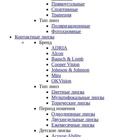
Прямоугольные
Спортивные
Трапеция
Тип линз
Поляризационные
Фотохромные
Контактные линзы
Бренд
ADRIA
Alcon
Bausch & Lomb
Cooper Vision
Johnson & Johnson
Miru
OKVision
Тип линз
Цветные линзы
Мультифокальные линзы
Торические линзы
Период ношения
Однодневные линзы
Двухнедельные линзы
Ежемесячные линзы
Детские линзы
Acuvue Ability