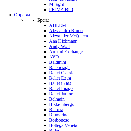
MiSight
PRIMA BIO
Оправы
Бренд
AHLEM
Alessandro Bruno
Alexander McQueen
Ana Hickmann
Andy Wolf
Armani Exchange
AVO
Baldinini
Balenciaga
Ballet Classic
Ballet Extra
Ballet iKids
Ballet Image
Ballet Junior
Balmain
Bikkembergs
Blancia
Blumarine
Borbonese
Bottega Veneta
Bulget