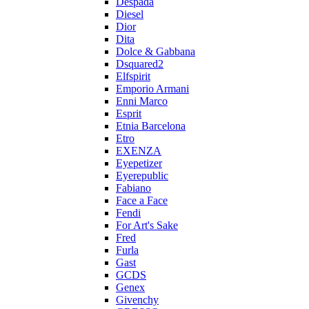
Despada
Diesel
Dior
Dita
Dolce & Gabbana
Dsquared2
Elfspirit
Emporio Armani
Enni Marco
Esprit
Etnia Barcelona
Etro
EXENZA
Eyepetizer
Eyerepublic
Fabiano
Face a Face
Fendi
For Art's Sake
Fred
Furla
Gast
GCDS
Genex
Givenchy