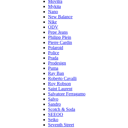
Movitra
Mykita
Nano
New Balance
Nike
ODV
Pepe Jeans
Philipp Plein
Pierre Cardin
Polaroid
Police
Prada
Prodesign
Puma
Ray Ban
Roberto Cavalli
Roy Robson
Saint Laurent
Salvatore Ferragamo
Salvo
Sandro
Scotch & Soda
SEEOO
Seiko
Seventh Street