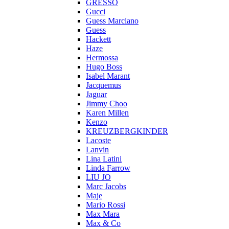
GRESSO
Gucci
Guess Marciano
Guess
Hackett
Haze
Hermossa
Hugo Boss
Isabel Marant
Jacquemus
Jaguar
Jimmy Choo
Karen Millen
Kenzo
KREUZBERGKINDER
Lacoste
Lanvin
Lina Latini
Linda Farrow
LIU JO
Marc Jacobs
Maje
Mario Rossi
Max Mara
Max & Co