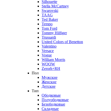
Silhouette
Stella McCartney
Swarovski
TAAG
Ted Baker
Tempo
Tom Ford
Tommy Hilfiger
Trussardi
United Colors of Benetton
Valentino
Versace
Vogue
William Morris
WOOW
Zerorh+RH
Пол
Мужские
Женские
Детские
Тип
Ободковые
Полуободковые
Безободковые
Складные