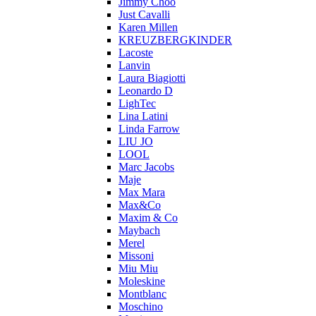
Jimmy Choo
Just Cavalli
Karen Millen
KREUZBERGKINDER
Lacoste
Lanvin
Laura Biagiotti
Leonardo D
LighTec
Lina Latini
Linda Farrow
LIU JO
LOOL
Marc Jacobs
Maje
Max Mara
Max&Co
Maxim & Co
Maybach
Merel
Missoni
Miu Miu
Moleskine
Montblanc
Moschino