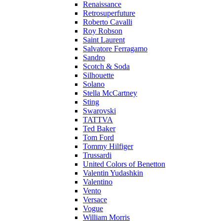
Renaissance
Retrosuperfuture
Roberto Cavalli
Roy Robson
Saint Laurent
Salvatore Ferragamo
Sandro
Scotch & Soda
Silhouette
Solano
Stella McCartney
Sting
Swarovski
TATTVA
Ted Baker
Tom Ford
Tommy Hilfiger
Trussardi
United Colors of Benetton
Valentin Yudashkin
Valentino
Vento
Versace
Vogue
William Morris