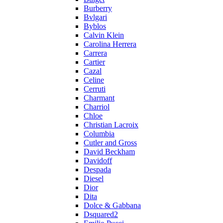
Burberry
Bvlgari
Byblos
Calvin Klein
Carolina Herrera
Carrera
Cartier
Cazal
Celine
Cerruti
Charmant
Charriol
Chloe
Christian Lacroix
Columbia
Cutler and Gross
David Beckham
Davidoff
Despada
Diesel
Dior
Dita
Dolce & Gabbana
Dsquared2