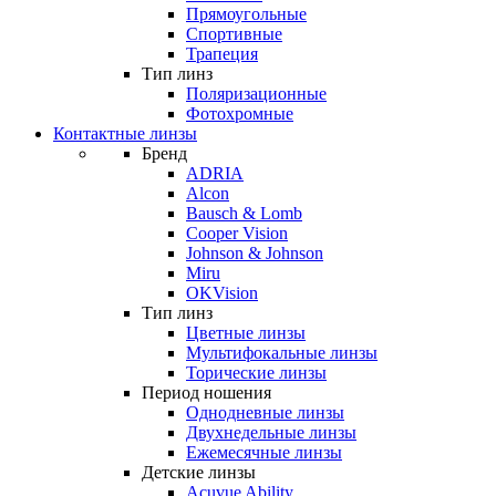
Прямоугольные
Спортивные
Трапеция
Тип линз
Поляризационные
Фотохромные
Контактные линзы
Бренд
ADRIA
Alcon
Bausch & Lomb
Cooper Vision
Johnson & Johnson
Miru
OKVision
Тип линз
Цветные линзы
Мультифокальные линзы
Торические линзы
Период ношения
Однодневные линзы
Двухнедельные линзы
Ежемесячные линзы
Детские линзы
Acuvue Ability