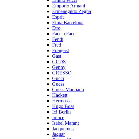
Emilio Pucci
Emporio Armani
Ermenegildo Zegna
Esprit
Etnia Barcelona
Etro
Face a Face
Fendi
Fred
Freigeist
Gast
GCDS
Genny
GRESSO
Gucci
Guess
Guess Marciano
Hackett
Hermossa
Hugo Boss
Ic! Berlin
Inface
Isabel Marant
Jacquemus
Jaguar