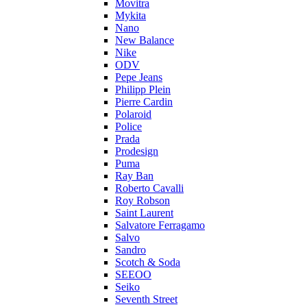
Movitra
Mykita
Nano
New Balance
Nike
ODV
Pepe Jeans
Philipp Plein
Pierre Cardin
Polaroid
Police
Prada
Prodesign
Puma
Ray Ban
Roberto Cavalli
Roy Robson
Saint Laurent
Salvatore Ferragamo
Salvo
Sandro
Scotch & Soda
SEEOO
Seiko
Seventh Street