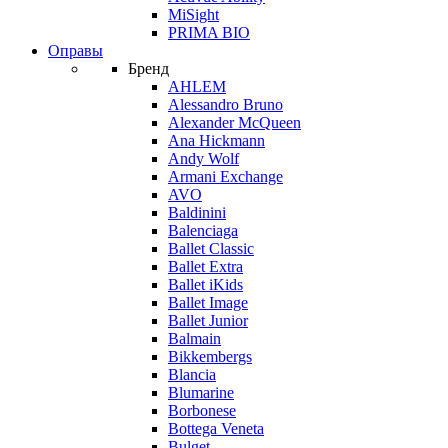
MiSight
PRIMA BIO
Оправы
Бренд
AHLEM
Alessandro Bruno
Alexander McQueen
Ana Hickmann
Andy Wolf
Armani Exchange
AVO
Baldinini
Balenciaga
Ballet Classic
Ballet Extra
Ballet iKids
Ballet Image
Ballet Junior
Balmain
Bikkembergs
Blancia
Blumarine
Borbonese
Bottega Veneta
Bulget