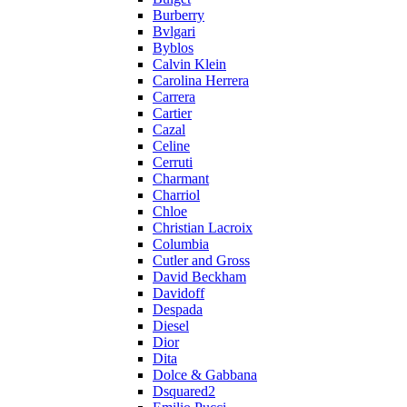
Burberry
Bvlgari
Byblos
Calvin Klein
Carolina Herrera
Carrera
Cartier
Cazal
Celine
Cerruti
Charmant
Charriol
Chloe
Christian Lacroix
Columbia
Cutler and Gross
David Beckham
Davidoff
Despada
Diesel
Dior
Dita
Dolce & Gabbana
Dsquared2