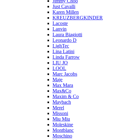
Jimmy Choo
Just Cavalli
Karen Millen
KREUZBERGKINDER
Lacoste
Lanvin
Laura Biagiotti
Leonardo D
LighTec
Lina Latini
Linda Farrow
LIU JO
LOOL
Marc Jacobs
Maje
Max Mara
Max&Co
Maxim & Co
Maybach
Merel
Missoni
Miu Miu
Moleskine
Montblanc
Moschino