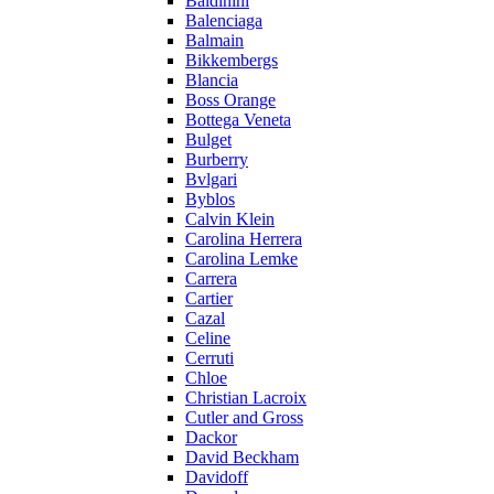
Baldinini
Balenciaga
Balmain
Bikkembergs
Blancia
Boss Orange
Bottega Veneta
Bulget
Burberry
Bvlgari
Byblos
Calvin Klein
Carolina Herrera
Carolina Lemke
Carrera
Cartier
Cazal
Celine
Cerruti
Chloe
Christian Lacroix
Cutler and Gross
Dackor
David Beckham
Davidoff