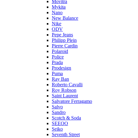
Movitra
Mykita
Nano
New Balance
Nike
ODV
Pepe Jeans
Philipp Plein
Pierre Cardin
Polaroid
Police
Prada
Prodesign
Puma
Ray Ban
Roberto Cavalli
Roy Robson
Saint Laurent
Salvatore Ferragamo
Salvo
Sandro
Scotch & Soda
SEEOO
Seiko
Seventh Street