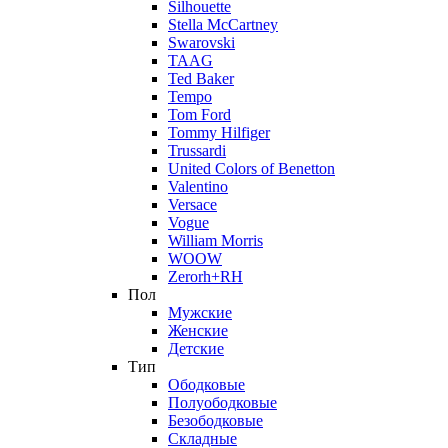
Silhouette
Stella McCartney
Swarovski
TAAG
Ted Baker
Tempo
Tom Ford
Tommy Hilfiger
Trussardi
United Colors of Benetton
Valentino
Versace
Vogue
William Morris
WOOW
Zerorh+RH
Пол
Мужские
Женские
Детские
Тип
Ободковые
Полуободковые
Безободковые
Складные