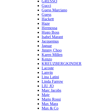
GRESSO
Gucci
Guess Marciano
Guess
Hackett
Haze
Hermossa
Hugo Boss
Isabel Marant
Jacquemus
Jaguar
Jimmy Choo
Karen Millen
Kenzo
KREUZBERGKINDER
Lacoste
Lanvin
Lina Latini
Linda Farrow
LIU JO
Marc Jacobs
Maje
Mario Rossi
Max Mara
Max & Co