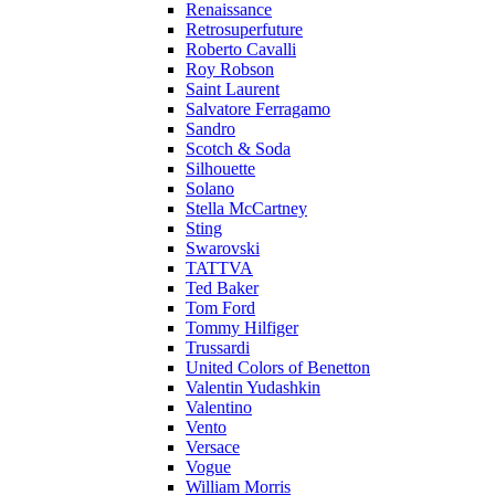
Renaissance
Retrosuperfuture
Roberto Cavalli
Roy Robson
Saint Laurent
Salvatore Ferragamo
Sandro
Scotch & Soda
Silhouette
Solano
Stella McCartney
Sting
Swarovski
TATTVA
Ted Baker
Tom Ford
Tommy Hilfiger
Trussardi
United Colors of Benetton
Valentin Yudashkin
Valentino
Vento
Versace
Vogue
William Morris