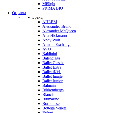
MiSight
PRIMA BIO
Оправы
Бренд
AHLEM
Alessandro Bruno
Alexander McQueen
Ana Hickmann
Andy Wolf
Armani Exchange
AVO
Baldinini
Balenciaga
Ballet Classic
Ballet Extra
Ballet iKids
Ballet Image
Ballet Junior
Balmain
Bikkembergs
Blancia
Blumarine
Borbonese
Bottega Veneta
Bulget