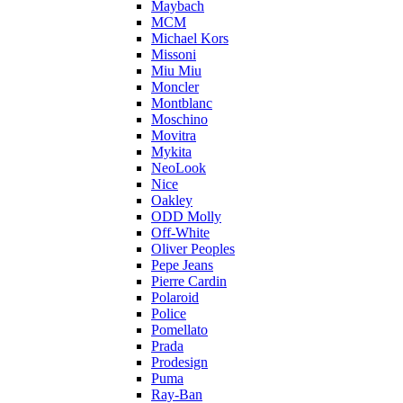
Maybach
MCM
Michael Kors
Missoni
Miu Miu
Moncler
Montblanc
Moschino
Movitra
Mykita
NeoLook
Nice
Oakley
ODD Molly
Off-White
Oliver Peoples
Pepe Jeans
Pierre Cardin
Polaroid
Police
Pomellato
Prada
Prodesign
Puma
Ray-Ban