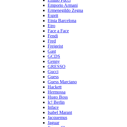
Emilio Pucci
Emporio Armani
Ermenegildo Zegna
Esprit
Etnia Barcelona
Etro
Face a Face
Fendi
Fred
Freigeist
Gast
GCDS
Genny
GRESSO
Gucci
Guess
Guess Marciano
Hackett
Hermossa
Hugo Boss
Ic! Berlin
Inface
Isabel Marant
Jacquemus
Jaguar