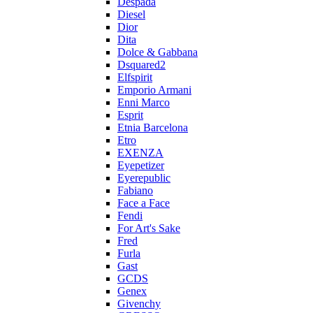
Despada
Diesel
Dior
Dita
Dolce & Gabbana
Dsquared2
Elfspirit
Emporio Armani
Enni Marco
Esprit
Etnia Barcelona
Etro
EXENZA
Eyepetizer
Eyerepublic
Fabiano
Face a Face
Fendi
For Art's Sake
Fred
Furla
Gast
GCDS
Genex
Givenchy