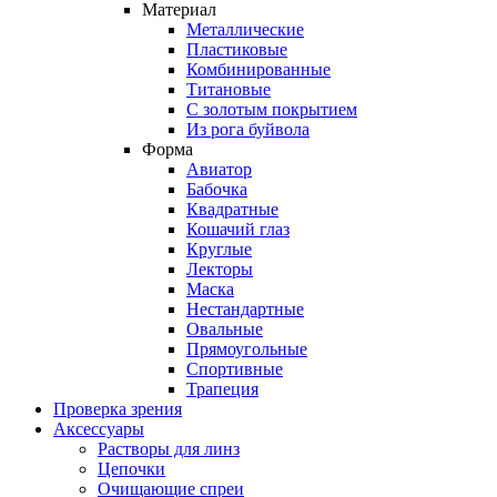
Материал
Металлические
Пластиковые
Комбинированные
Титановые
С золотым покрытием
Из рога буйвола
Форма
Авиатор
Бабочка
Квадратные
Кошачий глаз
Круглые
Лекторы
Маска
Нестандартные
Овальные
Прямоугольные
Спортивные
Трапеция
Проверка зрения
Аксессуары
Растворы для линз
Цепочки
Очищающие спреи