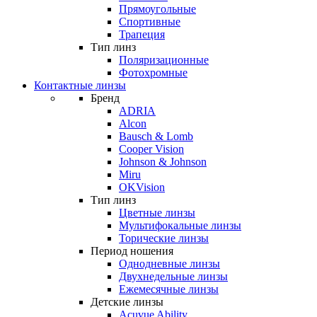
Прямоугольные
Спортивные
Трапеция
Тип линз
Поляризационные
Фотохромные
Контактные линзы
Бренд
ADRIA
Alcon
Bausch & Lomb
Cooper Vision
Johnson & Johnson
Miru
OKVision
Тип линз
Цветные линзы
Мультифокальные линзы
Торические линзы
Период ношения
Однодневные линзы
Двухнедельные линзы
Ежемесячные линзы
Детские линзы
Acuvue Ability