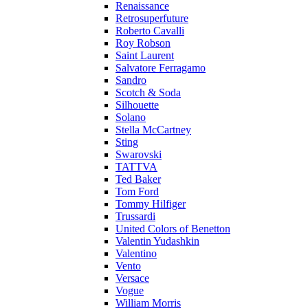
Renaissance
Retrosuperfuture
Roberto Cavalli
Roy Robson
Saint Laurent
Salvatore Ferragamo
Sandro
Scotch & Soda
Silhouette
Solano
Stella McCartney
Sting
Swarovski
TATTVA
Ted Baker
Tom Ford
Tommy Hilfiger
Trussardi
United Colors of Benetton
Valentin Yudashkin
Valentino
Vento
Versace
Vogue
William Morris