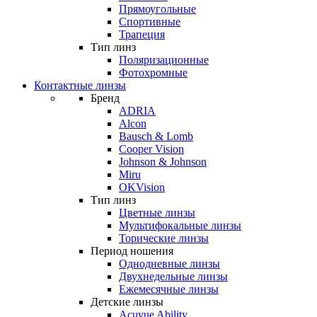
Прямоугольные
Спортивные
Трапеция
Тип линз
Поляризационные
Фотохромные
Контактные линзы
Бренд
ADRIA
Alcon
Bausch & Lomb
Cooper Vision
Johnson & Johnson
Miru
OKVision
Тип линз
Цветные линзы
Мультифокальные линзы
Торические линзы
Период ношения
Однодневные линзы
Двухнедельные линзы
Ежемесячные линзы
Детские линзы
Acuvue Ability