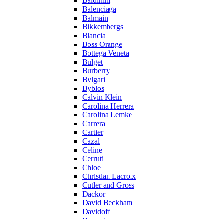
Baldinini
Balenciaga
Balmain
Bikkembergs
Blancia
Boss Orange
Bottega Veneta
Bulget
Burberry
Bvlgari
Byblos
Calvin Klein
Carolina Herrera
Carolina Lemke
Carrera
Cartier
Cazal
Celine
Cerruti
Chloe
Christian Lacroix
Cutler and Gross
Dackor
David Beckham
Davidoff