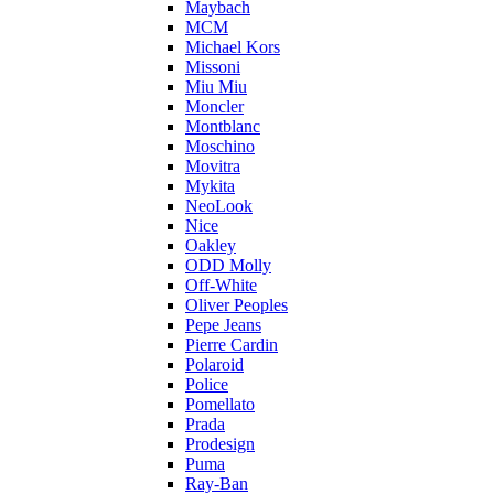
Maybach
MCM
Michael Kors
Missoni
Miu Miu
Moncler
Montblanc
Moschino
Movitra
Mykita
NeoLook
Nice
Oakley
ODD Molly
Off-White
Oliver Peoples
Pepe Jeans
Pierre Cardin
Polaroid
Police
Pomellato
Prada
Prodesign
Puma
Ray-Ban