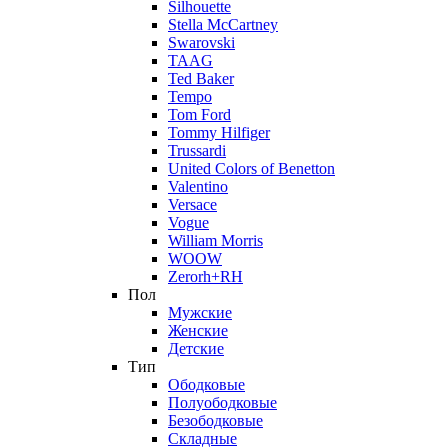
Silhouette
Stella McCartney
Swarovski
TAAG
Ted Baker
Tempo
Tom Ford
Tommy Hilfiger
Trussardi
United Colors of Benetton
Valentino
Versace
Vogue
William Morris
WOOW
Zerorh+RH
Пол
Мужские
Женские
Детские
Тип
Ободковые
Полуободковые
Безободковые
Складные