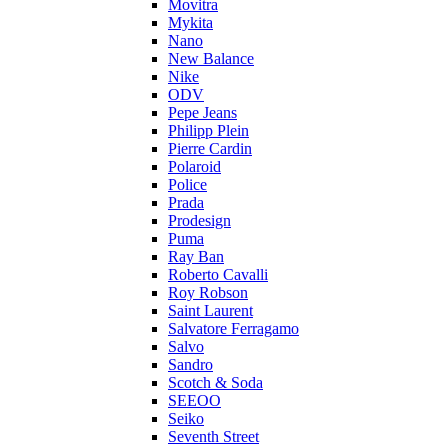
Movitra
Mykita
Nano
New Balance
Nike
ODV
Pepe Jeans
Philipp Plein
Pierre Cardin
Polaroid
Police
Prada
Prodesign
Puma
Ray Ban
Roberto Cavalli
Roy Robson
Saint Laurent
Salvatore Ferragamo
Salvo
Sandro
Scotch & Soda
SEEOO
Seiko
Seventh Street