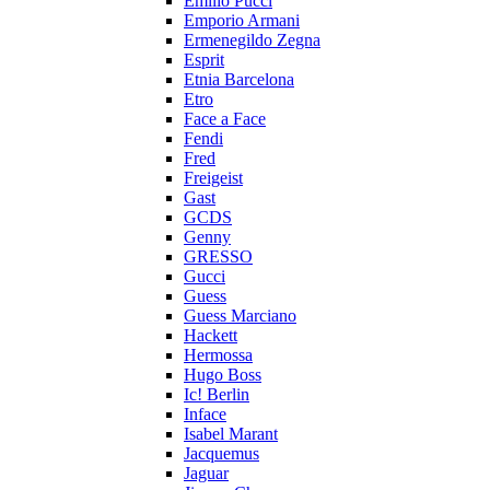
Emilio Pucci
Emporio Armani
Ermenegildo Zegna
Esprit
Etnia Barcelona
Etro
Face a Face
Fendi
Fred
Freigeist
Gast
GCDS
Genny
GRESSO
Gucci
Guess
Guess Marciano
Hackett
Hermossa
Hugo Boss
Ic! Berlin
Inface
Isabel Marant
Jacquemus
Jaguar