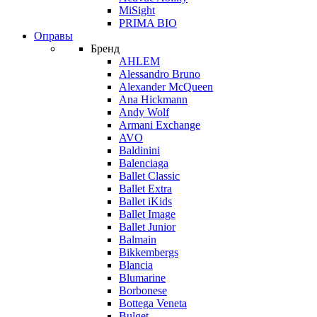
MiSight
PRIMA BIO
Оправы
Бренд
AHLEM
Alessandro Bruno
Alexander McQueen
Ana Hickmann
Andy Wolf
Armani Exchange
AVO
Baldinini
Balenciaga
Ballet Classic
Ballet Extra
Ballet iKids
Ballet Image
Ballet Junior
Balmain
Bikkembergs
Blancia
Blumarine
Borbonese
Bottega Veneta
Bulget