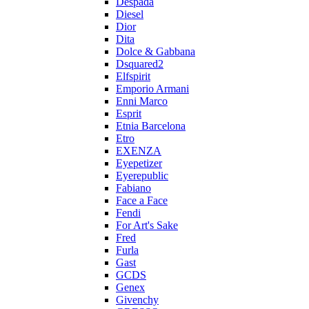
Despada
Diesel
Dior
Dita
Dolce & Gabbana
Dsquared2
Elfspirit
Emporio Armani
Enni Marco
Esprit
Etnia Barcelona
Etro
EXENZA
Eyepetizer
Eyerepublic
Fabiano
Face a Face
Fendi
For Art's Sake
Fred
Furla
Gast
GCDS
Genex
Givenchy