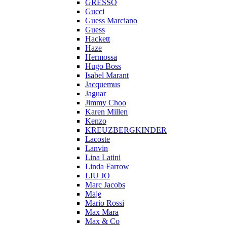
GRESSO
Gucci
Guess Marciano
Guess
Hackett
Haze
Hermossa
Hugo Boss
Isabel Marant
Jacquemus
Jaguar
Jimmy Choo
Karen Millen
Kenzo
KREUZBERGKINDER
Lacoste
Lanvin
Lina Latini
Linda Farrow
LIU JO
Marc Jacobs
Maje
Mario Rossi
Max Mara
Max & Co