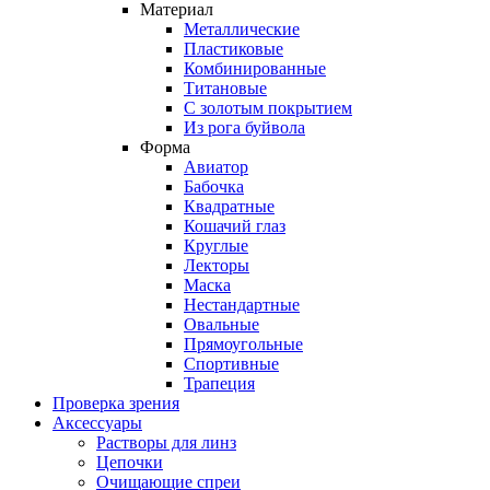
Материал
Металлические
Пластиковые
Комбинированные
Титановые
С золотым покрытием
Из рога буйвола
Форма
Авиатор
Бабочка
Квадратные
Кошачий глаз
Круглые
Лекторы
Маска
Нестандартные
Овальные
Прямоугольные
Спортивные
Трапеция
Проверка зрения
Аксессуары
Растворы для линз
Цепочки
Очищающие спреи