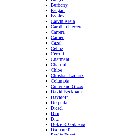
Burberry
Bvlgari
Byblos
Calvin Klein
Carolina Herrera
Carrera
Cartier
Cazal
Celine
Cerruti
Charmant
Charriol
Chloe
Christian Lacroix
Columbia
Cutler and Gross
David Beckham
Davidoff
Despada
Diesel
Dior
Dita
Dolce & Gabbana
Dsquared2