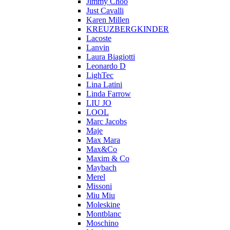
Jimmy Choo
Just Cavalli
Karen Millen
KREUZBERGKINDER
Lacoste
Lanvin
Laura Biagiotti
Leonardo D
LighTec
Lina Latini
Linda Farrow
LIU JO
LOOL
Marc Jacobs
Maje
Max Mara
Max&Co
Maxim & Co
Maybach
Merel
Missoni
Miu Miu
Moleskine
Montblanc
Moschino