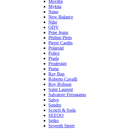
Movitra
Mykita
Nano
New Balance
Nike
ODV
Pepe Jeans
Philipp Plein
Pierre Cardin
Polaroid
Police
Prada
Prodesign
Puma
Ray Ban
Roberto Cavalli
Roy Robson
Saint Laurent
Salvatore Ferragamo
Salvo
Sandro
Scotch & Soda
SEEOO
Seiko
Seventh Street