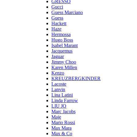
GRESSO
Gucci
Guess Marciano
Guess
Hackett
Haze
Hermossa
Hugo Boss
Isabel Marant
Jacquemus
Jaguar
Jimmy Choo
Karen Millen
Kenzo
KREUZBERGKINDER
Lacoste
Lanvin
Lina Latini
Linda Farrow
LIU JO
Marc Jacobs
Maje
Mario Rossi
Max Mara
Max & Co