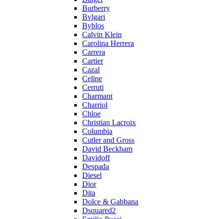
Burberry
Bvlgari
Byblos
Calvin Klein
Carolina Herrera
Carrera
Cartier
Cazal
Celine
Cerruti
Charmant
Charriol
Chloe
Christian Lacroix
Columbia
Cutler and Gross
David Beckham
Davidoff
Despada
Diesel
Dior
Dita
Dolce & Gabbana
Dsquared2