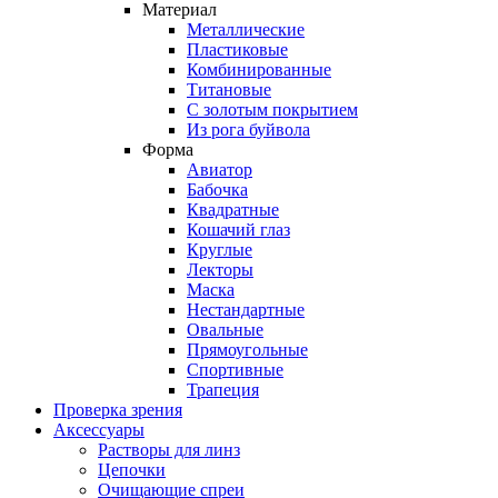
Материал
Металлические
Пластиковые
Комбинированные
Титановые
С золотым покрытием
Из рога буйвола
Форма
Авиатор
Бабочка
Квадратные
Кошачий глаз
Круглые
Лекторы
Маска
Нестандартные
Овальные
Прямоугольные
Спортивные
Трапеция
Проверка зрения
Аксессуары
Растворы для линз
Цепочки
Очищающие спреи