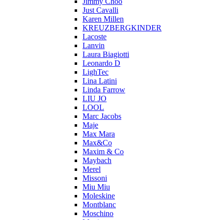
Jimmy Choo
Just Cavalli
Karen Millen
KREUZBERGKINDER
Lacoste
Lanvin
Laura Biagiotti
Leonardo D
LighTec
Lina Latini
Linda Farrow
LIU JO
LOOL
Marc Jacobs
Maje
Max Mara
Max&Co
Maxim & Co
Maybach
Merel
Missoni
Miu Miu
Moleskine
Montblanc
Moschino