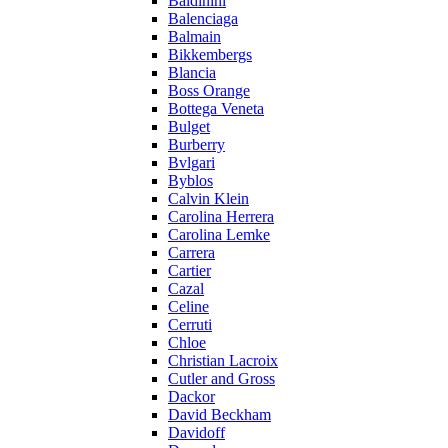
Baldinini
Balenciaga
Balmain
Bikkembergs
Blancia
Boss Orange
Bottega Veneta
Bulget
Burberry
Bvlgari
Byblos
Calvin Klein
Carolina Herrera
Carolina Lemke
Carrera
Cartier
Cazal
Celine
Cerruti
Chloe
Christian Lacroix
Cutler and Gross
Dackor
David Beckham
Davidoff