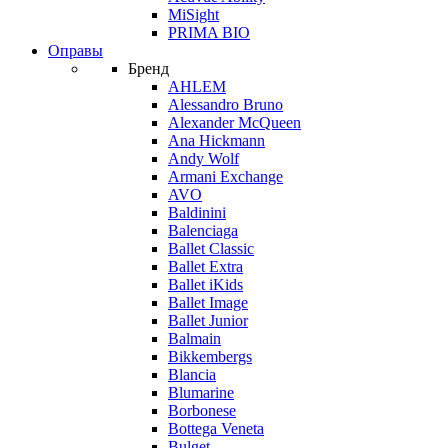
MiSight
PRIMA BIO
Оправы
Бренд
AHLEM
Alessandro Bruno
Alexander McQueen
Ana Hickmann
Andy Wolf
Armani Exchange
AVO
Baldinini
Balenciaga
Ballet Classic
Ballet Extra
Ballet iKids
Ballet Image
Ballet Junior
Balmain
Bikkembergs
Blancia
Blumarine
Borbonese
Bottega Veneta
Bulget