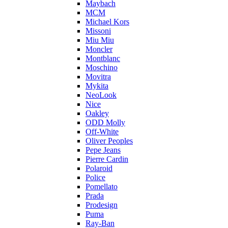
Maybach
MCM
Michael Kors
Missoni
Miu Miu
Moncler
Montblanc
Moschino
Movitra
Mykita
NeoLook
Nice
Oakley
ODD Molly
Off-White
Oliver Peoples
Pepe Jeans
Pierre Cardin
Polaroid
Police
Pomellato
Prada
Prodesign
Puma
Ray-Ban