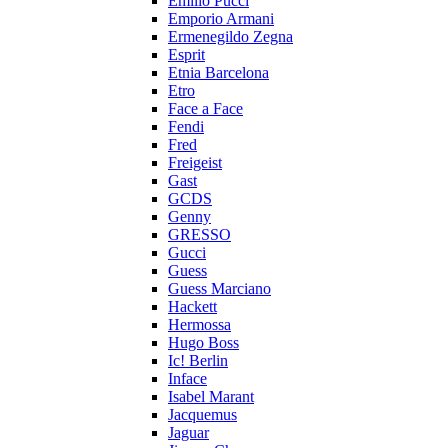
Emilio Pucci
Emporio Armani
Ermenegildo Zegna
Esprit
Etnia Barcelona
Etro
Face a Face
Fendi
Fred
Freigeist
Gast
GCDS
Genny
GRESSO
Gucci
Guess
Guess Marciano
Hackett
Hermossa
Hugo Boss
Ic! Berlin
Inface
Isabel Marant
Jacquemus
Jaguar