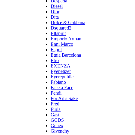
Despada
Diesel
Dior
Dita
Dolce & Gabbana
Dsquared2
Elfspirit
Emporio Armani
Enni Marco
Esprit
Etnia Barcelona
Etro
EXENZA
Eyepetizer
Eyerepublic
Fabiano
Face a Face
Fendi
For Art's Sake
Fred
Furla
Gast
GCDS
Genex
Givenchy