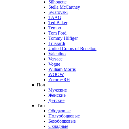
Silhouette
Stella McCartney
Swarovski
TAAG
Ted Baker
Tempo
Tom Ford
Tommy Hilfiger
Trussardi
United Colors of Benetton
Valentino
Versace
Vogue
William Morris
WOOW
Zerorh+RH
Пол
Мужские
Женские
Детские
Тип
Ободковые
Полуободковые
Безободковые
Складные