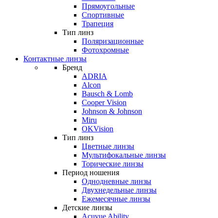
Прямоугольные
Спортивные
Трапеция
Тип линз
Поляризационные
Фотохромные
Контактные линзы
Бренд
ADRIA
Alcon
Bausch & Lomb
Cooper Vision
Johnson & Johnson
Miru
OKVision
Тип линз
Цветные линзы
Мультифокальные линзы
Торические линзы
Период ношения
Однодневные линзы
Двухнедельные линзы
Ежемесячные линзы
Детские линзы
Acuvue Ability