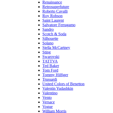
Renaissance
Retrosuperfuture
Roberto Cavalli
Roy Robson
Saint Laurent
Salvatore Ferragamo
Sandro
Scotch & Soda
Silhouette
Solano
Stella McCartney
Sting
Swarovski
TATTVA
Ted Baker
Tom Ford
Tommy Hilfiger
Trussardi
United Colors of Benetton
Valentin Yudashkin
Valentino
Vento
Versace
Vogue
William Morris