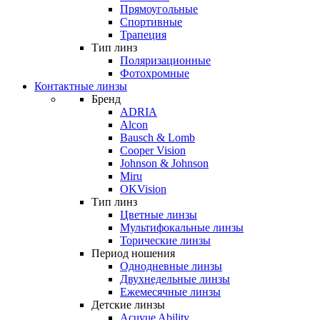
Прямоугольные
Спортивные
Трапеция
Тип линз
Поляризационные
Фотохромные
Контактные линзы
Бренд
ADRIA
Alcon
Bausch & Lomb
Cooper Vision
Johnson & Johnson
Miru
OKVision
Тип линз
Цветные линзы
Мультифокальные линзы
Торические линзы
Период ношения
Однодневные линзы
Двухнедельные линзы
Ежемесячные линзы
Детские линзы
Acuvue Ability