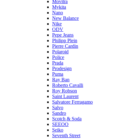
Movitra
Mykita
Nano
New Balance
Nike
ODV
Pepe Jeans
Philipp Plein
Pierre Cardin
Polaroid
Police
Prada
Prodesign
Puma
Ray Ban
Roberto Cavalli
Roy Robson
Saint Laurent
Salvatore Ferragamo
Salvo
Sandro
Scotch & Soda
SEEOO
Seiko
Seventh Street