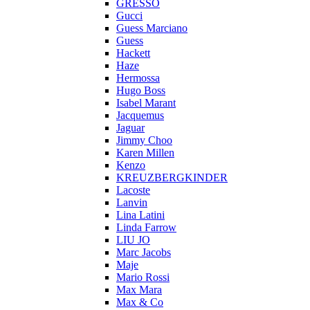
GRESSO
Gucci
Guess Marciano
Guess
Hackett
Haze
Hermossa
Hugo Boss
Isabel Marant
Jacquemus
Jaguar
Jimmy Choo
Karen Millen
Kenzo
KREUZBERGKINDER
Lacoste
Lanvin
Lina Latini
Linda Farrow
LIU JO
Marc Jacobs
Maje
Mario Rossi
Max Mara
Max & Co