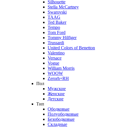
Silhouette
Stella McCartney
Swarovski
TAAG
Ted Baker
Tempo
Tom Ford
Tommy Hilfiger
Trussardi
United Colors of Benetton
Valentino
Versace
Vogue
William Morris
WOOW
Zerorh+RH
Пол
Мужские
Женские
Детские
Тип
Ободковые
Полуободковые
Безободковые
Складные