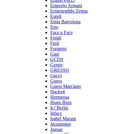
Emilio Pucci
Emporio Armani
Ermenegildo Zegna
Esprit
Etnia Barcelona
Etro
Face a Face
Fendi
Fred
Freigeist
Gast
GCDS
Genny
GRESSO
Gucci
Guess
Guess Marciano
Hackett
Hermossa
Hugo Boss
Ic! Berlin
Inface
Isabel Marant
Jacquemus
Jaguar