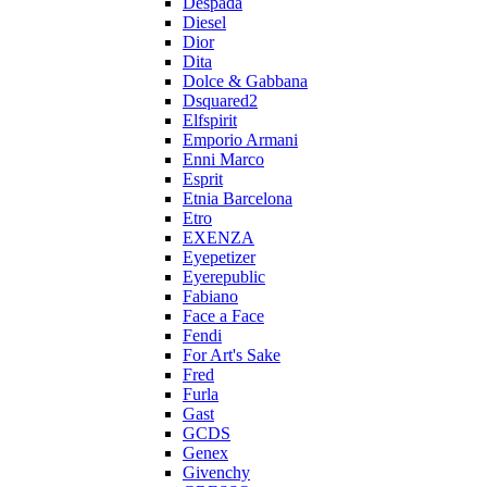
Despada
Diesel
Dior
Dita
Dolce & Gabbana
Dsquared2
Elfspirit
Emporio Armani
Enni Marco
Esprit
Etnia Barcelona
Etro
EXENZA
Eyepetizer
Eyerepublic
Fabiano
Face a Face
Fendi
For Art's Sake
Fred
Furla
Gast
GCDS
Genex
Givenchy