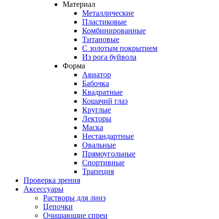
Материал
Металлические
Пластиковые
Комбинированные
Титановые
С золотым покрытием
Из рога буйвола
Форма
Авиатор
Бабочка
Квадратные
Кошачий глаз
Круглые
Лекторы
Маска
Нестандартные
Овальные
Прямоугольные
Спортивные
Трапеция
Проверка зрения
Аксессуары
Растворы для линз
Цепочки
Очищающие спреи