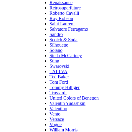
Renaissance
Retrosuperfuture
Roberto Cavalli
Roy Robson
Saint Laurent
Salvatore Ferragamo
Sandro
Scotch & Soda
Silhouette
Solano
Stella McCartney
Sting
Swarovski
TATTVA
Ted Baker
Tom Ford
Tommy Hilfiger
Trussardi
United Colors of Benetton
Valentin Yudashkin
Valentino
Vento
Versace
Vogue
William Morris