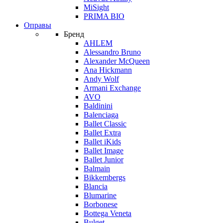
MiSight
PRIMA BIO
Оправы
Бренд
AHLEM
Alessandro Bruno
Alexander McQueen
Ana Hickmann
Andy Wolf
Armani Exchange
AVO
Baldinini
Balenciaga
Ballet Classic
Ballet Extra
Ballet iKids
Ballet Image
Ballet Junior
Balmain
Bikkembergs
Blancia
Blumarine
Borbonese
Bottega Veneta
Bulget