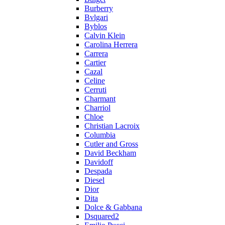
Burberry
Bvlgari
Byblos
Calvin Klein
Carolina Herrera
Carrera
Cartier
Cazal
Celine
Cerruti
Charmant
Charriol
Chloe
Christian Lacroix
Columbia
Cutler and Gross
David Beckham
Davidoff
Despada
Diesel
Dior
Dita
Dolce & Gabbana
Dsquared2