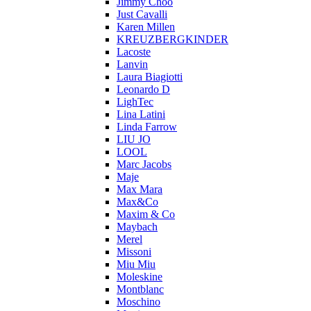
Jimmy Choo
Just Cavalli
Karen Millen
KREUZBERGKINDER
Lacoste
Lanvin
Laura Biagiotti
Leonardo D
LighTec
Lina Latini
Linda Farrow
LIU JO
LOOL
Marc Jacobs
Maje
Max Mara
Max&Co
Maxim & Co
Maybach
Merel
Missoni
Miu Miu
Moleskine
Montblanc
Moschino