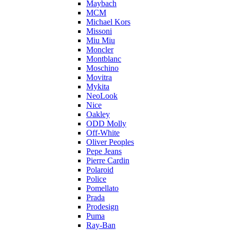
Maybach
MCM
Michael Kors
Missoni
Miu Miu
Moncler
Montblanc
Moschino
Movitra
Mykita
NeoLook
Nice
Oakley
ODD Molly
Off-White
Oliver Peoples
Pepe Jeans
Pierre Cardin
Polaroid
Police
Pomellato
Prada
Prodesign
Puma
Ray-Ban