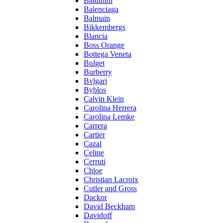
Baldinini
Balenciaga
Balmain
Bikkembergs
Blancia
Boss Orange
Bottega Veneta
Bulget
Burberry
Bvlgari
Byblos
Calvin Klein
Carolina Herrera
Carolina Lemke
Carrera
Cartier
Cazal
Celine
Cerruti
Chloe
Christian Lacroix
Cutler and Gross
Dackor
David Beckham
Davidoff