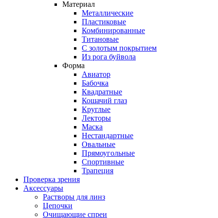
Материал
Металлические
Пластиковые
Комбинированные
Титановые
С золотым покрытием
Из рога буйвола
Форма
Авиатор
Бабочка
Квадратные
Кошачий глаз
Круглые
Лекторы
Маска
Нестандартные
Овальные
Прямоугольные
Спортивные
Трапеция
Проверка зрения
Аксессуары
Растворы для линз
Цепочки
Очищающие спреи