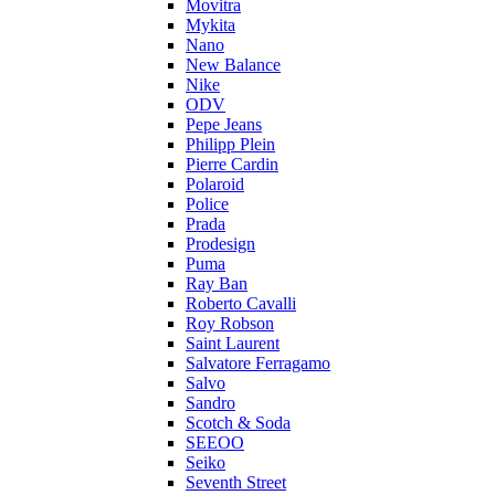
Movitra
Mykita
Nano
New Balance
Nike
ODV
Pepe Jeans
Philipp Plein
Pierre Cardin
Polaroid
Police
Prada
Prodesign
Puma
Ray Ban
Roberto Cavalli
Roy Robson
Saint Laurent
Salvatore Ferragamo
Salvo
Sandro
Scotch & Soda
SEEOO
Seiko
Seventh Street