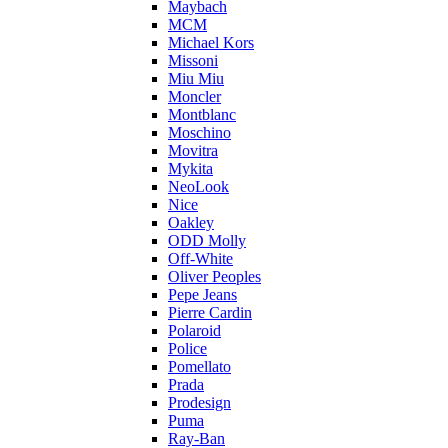
Maybach
MCM
Michael Kors
Missoni
Miu Miu
Moncler
Montblanc
Moschino
Movitra
Mykita
NeoLook
Nice
Oakley
ODD Molly
Off-White
Oliver Peoples
Pepe Jeans
Pierre Cardin
Polaroid
Police
Pomellato
Prada
Prodesign
Puma
Ray-Ban