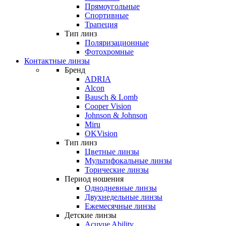
Прямоугольные
Спортивные
Трапеция
Тип линз
Поляризационные
Фотохромные
Контактные линзы
Бренд
ADRIA
Alcon
Bausch & Lomb
Cooper Vision
Johnson & Johnson
Miru
OKVision
Тип линз
Цветные линзы
Мультифокальные линзы
Торические линзы
Период ношения
Однодневные линзы
Двухнедельные линзы
Ежемесячные линзы
Детские линзы
Acuvue Ability