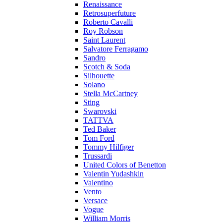
Renaissance
Retrosuperfuture
Roberto Cavalli
Roy Robson
Saint Laurent
Salvatore Ferragamo
Sandro
Scotch & Soda
Silhouette
Solano
Stella McCartney
Sting
Swarovski
TATTVA
Ted Baker
Tom Ford
Tommy Hilfiger
Trussardi
United Colors of Benetton
Valentin Yudashkin
Valentino
Vento
Versace
Vogue
William Morris