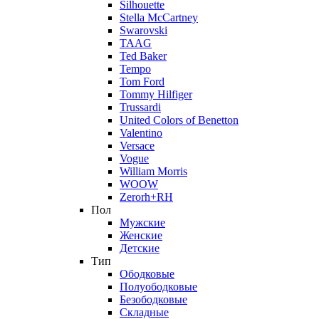
Silhouette
Stella McCartney
Swarovski
TAAG
Ted Baker
Tempo
Tom Ford
Tommy Hilfiger
Trussardi
United Colors of Benetton
Valentino
Versace
Vogue
William Morris
WOOW
Zerorh+RH
Пол
Мужские
Женские
Детские
Тип
Ободковые
Полуободковые
Безободковые
Складные