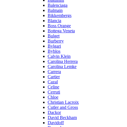
Baldinini
Balenciaga
Balmain
Bikkembergs
Blancia
Boss Orange
Bottega Veneta
Bulget
Burberry
Bvlgari
Byblos
Calvin Klein
Carolina Herrera
Carolina Lemke
Carrera
Cartier
Cazal
Celine
Cerruti
Chloe
Christian Lacroix
Cutler and Gross
Dackor
David Beckham
Davidoff