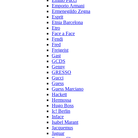
Emilio Pucci
Emporio Armani
Ermenegildo Zegna
Esprit
Etnia Barcelona
Etro
Face a Face
Fendi
Fred
Freigeist
Gast
GCDS
Genny
GRESSO
Gucci
Guess
Guess Marciano
Hackett
Hermossa
Hugo Boss
Ic! Berlin
Inface
Isabel Marant
Jacquemus
Jaguar