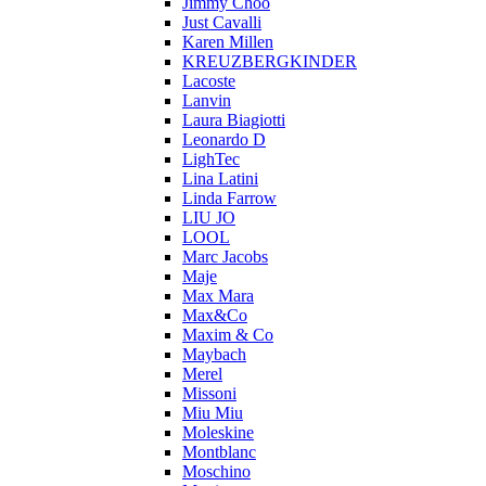
Jimmy Choo
Just Cavalli
Karen Millen
KREUZBERGKINDER
Lacoste
Lanvin
Laura Biagiotti
Leonardo D
LighTec
Lina Latini
Linda Farrow
LIU JO
LOOL
Marc Jacobs
Maje
Max Mara
Max&Co
Maxim & Co
Maybach
Merel
Missoni
Miu Miu
Moleskine
Montblanc
Moschino