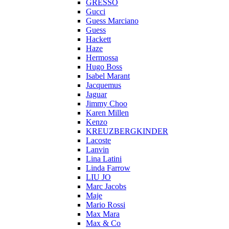
GRESSO
Gucci
Guess Marciano
Guess
Hackett
Haze
Hermossa
Hugo Boss
Isabel Marant
Jacquemus
Jaguar
Jimmy Choo
Karen Millen
Kenzo
KREUZBERGKINDER
Lacoste
Lanvin
Lina Latini
Linda Farrow
LIU JO
Marc Jacobs
Maje
Mario Rossi
Max Mara
Max & Co