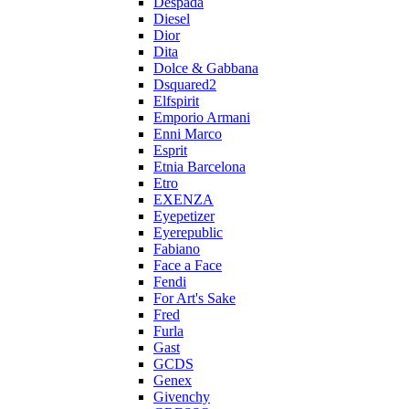
Despada
Diesel
Dior
Dita
Dolce & Gabbana
Dsquared2
Elfspirit
Emporio Armani
Enni Marco
Esprit
Etnia Barcelona
Etro
EXENZA
Eyepetizer
Eyerepublic
Fabiano
Face a Face
Fendi
For Art's Sake
Fred
Furla
Gast
GCDS
Genex
Givenchy