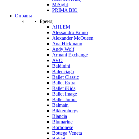
MiSight
PRIMA BIO
Оправы
Бренд
AHLEM
Alessandro Bruno
Alexander McQueen
Ana Hickmann
Andy Wolf
Armani Exchange
AVO
Baldinini
Balenciaga
Ballet Classic
Ballet Extra
Ballet iKids
Ballet Image
Ballet Junior
Balmain
Bikkembergs
Blancia
Blumarine
Borbonese
Bottega Veneta
Bulget