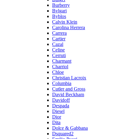
Burberry
Bvlgari
Byblos
Calvin Klein
Carolina Herrera
Carrera
Cartier
Cazal
Celine
Cerruti
Charmant
Charriol
Chloe
Christian Lacroix
Columbia
Cutler and Gross
David Beckham
Davidoff
Despada
Diesel
Dior
Dita
Dolce & Gabbana
Dsquared2