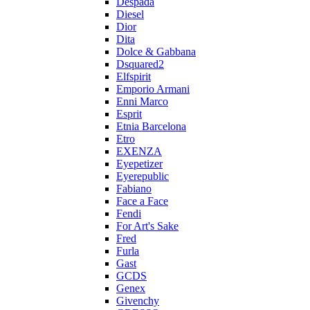
Despada
Diesel
Dior
Dita
Dolce & Gabbana
Dsquared2
Elfspirit
Emporio Armani
Enni Marco
Esprit
Etnia Barcelona
Etro
EXENZA
Eyepetizer
Eyerepublic
Fabiano
Face a Face
Fendi
For Art's Sake
Fred
Furla
Gast
GCDS
Genex
Givenchy