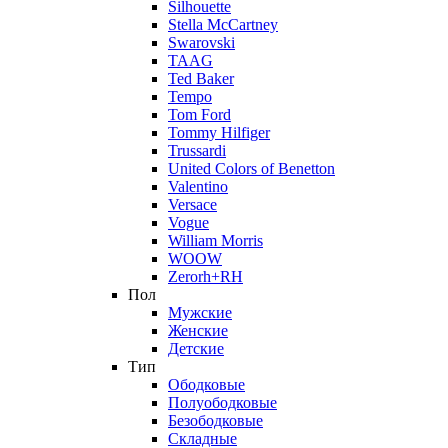
Silhouette
Stella McCartney
Swarovski
TAAG
Ted Baker
Tempo
Tom Ford
Tommy Hilfiger
Trussardi
United Colors of Benetton
Valentino
Versace
Vogue
William Morris
WOOW
Zerorh+RH
Пол
Мужские
Женские
Детские
Тип
Ободковые
Полуободковые
Безободковые
Складные