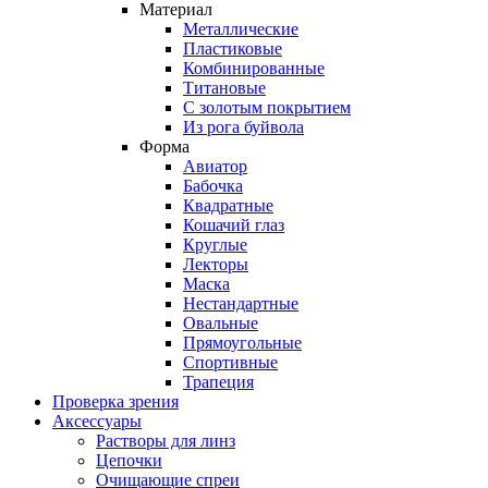
Материал
Металлические
Пластиковые
Комбинированные
Титановые
С золотым покрытием
Из рога буйвола
Форма
Авиатор
Бабочка
Квадратные
Кошачий глаз
Круглые
Лекторы
Маска
Нестандартные
Овальные
Прямоугольные
Спортивные
Трапеция
Проверка зрения
Аксессуары
Растворы для линз
Цепочки
Очищающие спреи