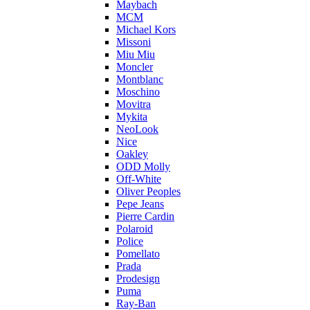
Maybach
MCM
Michael Kors
Missoni
Miu Miu
Moncler
Montblanc
Moschino
Movitra
Mykita
NeoLook
Nice
Oakley
ODD Molly
Off-White
Oliver Peoples
Pepe Jeans
Pierre Cardin
Polaroid
Police
Pomellato
Prada
Prodesign
Puma
Ray-Ban