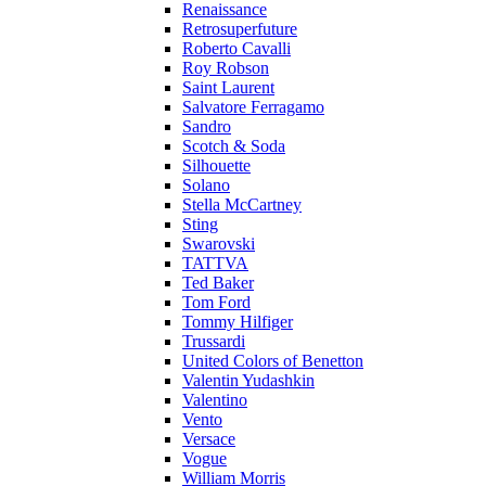
Renaissance
Retrosuperfuture
Roberto Cavalli
Roy Robson
Saint Laurent
Salvatore Ferragamo
Sandro
Scotch & Soda
Silhouette
Solano
Stella McCartney
Sting
Swarovski
TATTVA
Ted Baker
Tom Ford
Tommy Hilfiger
Trussardi
United Colors of Benetton
Valentin Yudashkin
Valentino
Vento
Versace
Vogue
William Morris