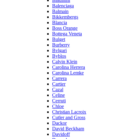
Baldinini
Balenciaga
Balmain
Bikkembergs
Blancia
Boss Orange
Bottega Veneta
Bulget
Burberry
Bvlgari
Byblos
Calvin Klein
Carolina Herrera
Carolina Lemke
Carrera
Cartier
Cazal
Celine
Cerruti
Chloe
Christian Lacroix
Cutler and Gross
Dackor
David Beckham
Davidoff