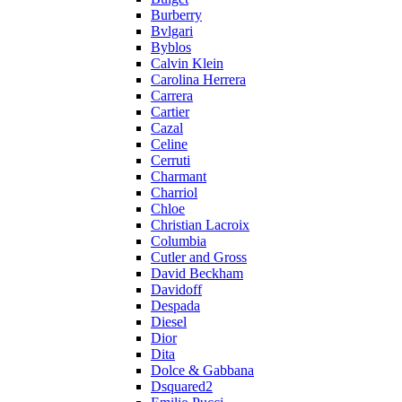
Burberry
Bvlgari
Byblos
Calvin Klein
Carolina Herrera
Carrera
Cartier
Cazal
Celine
Cerruti
Charmant
Charriol
Chloe
Christian Lacroix
Columbia
Cutler and Gross
David Beckham
Davidoff
Despada
Diesel
Dior
Dita
Dolce & Gabbana
Dsquared2