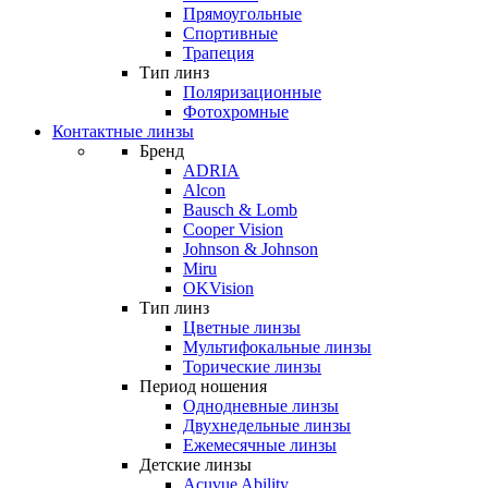
Прямоугольные
Спортивные
Трапеция
Тип линз
Поляризационные
Фотохромные
Контактные линзы
Бренд
ADRIA
Alcon
Bausch & Lomb
Cooper Vision
Johnson & Johnson
Miru
OKVision
Тип линз
Цветные линзы
Мультифокальные линзы
Торические линзы
Период ношения
Однодневные линзы
Двухнедельные линзы
Ежемесячные линзы
Детские линзы
Acuvue Ability