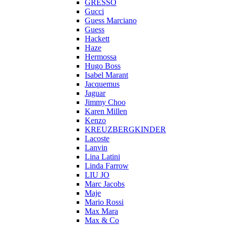
GRESSO
Gucci
Guess Marciano
Guess
Hackett
Haze
Hermossa
Hugo Boss
Isabel Marant
Jacquemus
Jaguar
Jimmy Choo
Karen Millen
Kenzo
KREUZBERGKINDER
Lacoste
Lanvin
Lina Latini
Linda Farrow
LIU JO
Marc Jacobs
Maje
Mario Rossi
Max Mara
Max & Co