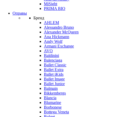
MiSight
PRIMA BIO
Оправы
Бренд
AHLEM
Alessandro Bruno
Alexander McQueen
Ana Hickmann
Andy Wolf
Armani Exchange
AVO
Baldinini
Balenciaga
Ballet Classic
Ballet Extra
Ballet iKids
Ballet Image
Ballet Junior
Balmain
Bikkembergs
Blancia
Blumarine
Borbonese
Bottega Veneta
Bulget