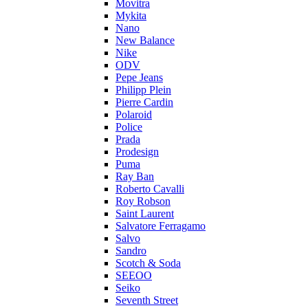
Movitra
Mykita
Nano
New Balance
Nike
ODV
Pepe Jeans
Philipp Plein
Pierre Cardin
Polaroid
Police
Prada
Prodesign
Puma
Ray Ban
Roberto Cavalli
Roy Robson
Saint Laurent
Salvatore Ferragamo
Salvo
Sandro
Scotch & Soda
SEEOO
Seiko
Seventh Street