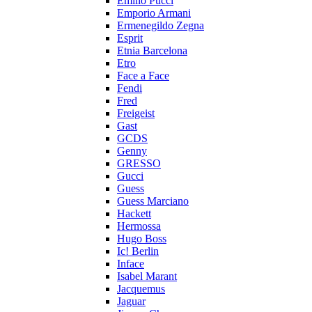
Emilio Pucci
Emporio Armani
Ermenegildo Zegna
Esprit
Etnia Barcelona
Etro
Face a Face
Fendi
Fred
Freigeist
Gast
GCDS
Genny
GRESSO
Gucci
Guess
Guess Marciano
Hackett
Hermossa
Hugo Boss
Ic! Berlin
Inface
Isabel Marant
Jacquemus
Jaguar