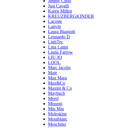
Jimmy Choo
Just Cavalli
Karen Millen
KREUZBERGKINDER
Lacoste
Lanvin
Laura Biagiotti
Leonardo D
LighTec
Lina Latini
Linda Farrow
LIU JO
LOOL
Marc Jacobs
Maje
Max Mara
Max&Co
Maxim & Co
Maybach
Merel
Missoni
Miu Miu
Moleskine
Montblanc
Moschino