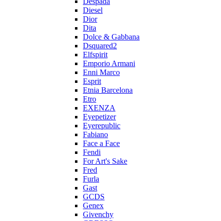
Despada
Diesel
Dior
Dita
Dolce & Gabbana
Dsquared2
Elfspirit
Emporio Armani
Enni Marco
Esprit
Etnia Barcelona
Etro
EXENZA
Eyepetizer
Eyerepublic
Fabiano
Face a Face
Fendi
For Art's Sake
Fred
Furla
Gast
GCDS
Genex
Givenchy