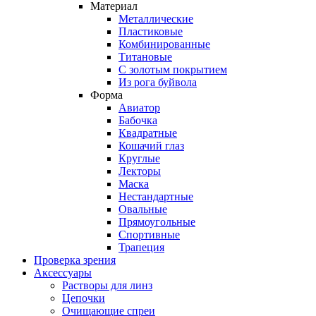
Материал
Металлические
Пластиковые
Комбинированные
Титановые
С золотым покрытием
Из рога буйвола
Форма
Авиатор
Бабочка
Квадратные
Кошачий глаз
Круглые
Лекторы
Маска
Нестандартные
Овальные
Прямоугольные
Спортивные
Трапеция
Проверка зрения
Аксессуары
Растворы для линз
Цепочки
Очищающие спреи