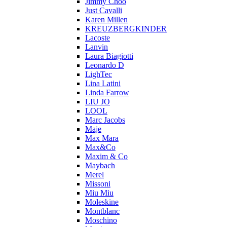
Jimmy Choo
Just Cavalli
Karen Millen
KREUZBERGKINDER
Lacoste
Lanvin
Laura Biagiotti
Leonardo D
LighTec
Lina Latini
Linda Farrow
LIU JO
LOOL
Marc Jacobs
Maje
Max Mara
Max&Co
Maxim & Co
Maybach
Merel
Missoni
Miu Miu
Moleskine
Montblanc
Moschino