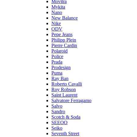
Movitra
Mykita
Nano
New Balance
Nike
ODV
Pepe Jeans
Philipp Plein
Pierre Cardin
Polaroid
Police
Prada
Prodesign
Puma
Ray Ban
Roberto Cavalli
Roy Robson
Saint Laurent
Salvatore Ferragamo
Salvo
Sandro
Scotch & Soda
SEEOO
Seiko
Seventh Street