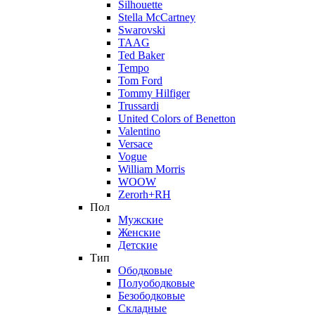
Silhouette
Stella McCartney
Swarovski
TAAG
Ted Baker
Tempo
Tom Ford
Tommy Hilfiger
Trussardi
United Colors of Benetton
Valentino
Versace
Vogue
William Morris
WOOW
Zerorh+RH
Пол
Мужские
Женские
Детские
Тип
Ободковые
Полуободковые
Безободковые
Складные