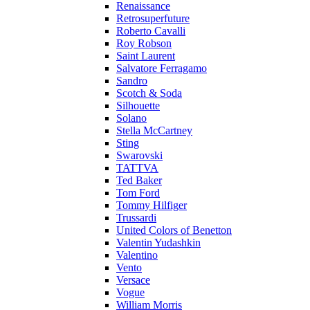
Renaissance
Retrosuperfuture
Roberto Cavalli
Roy Robson
Saint Laurent
Salvatore Ferragamo
Sandro
Scotch & Soda
Silhouette
Solano
Stella McCartney
Sting
Swarovski
TATTVA
Ted Baker
Tom Ford
Tommy Hilfiger
Trussardi
United Colors of Benetton
Valentin Yudashkin
Valentino
Vento
Versace
Vogue
William Morris