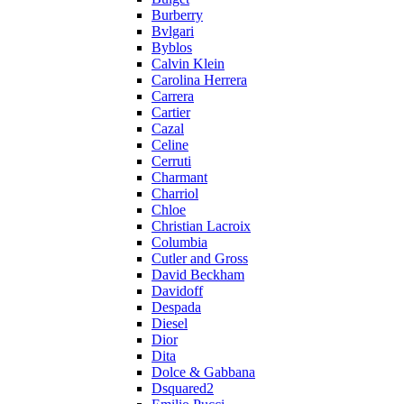
Burberry
Bvlgari
Byblos
Calvin Klein
Carolina Herrera
Carrera
Cartier
Cazal
Celine
Cerruti
Charmant
Charriol
Chloe
Christian Lacroix
Columbia
Cutler and Gross
David Beckham
Davidoff
Despada
Diesel
Dior
Dita
Dolce & Gabbana
Dsquared2