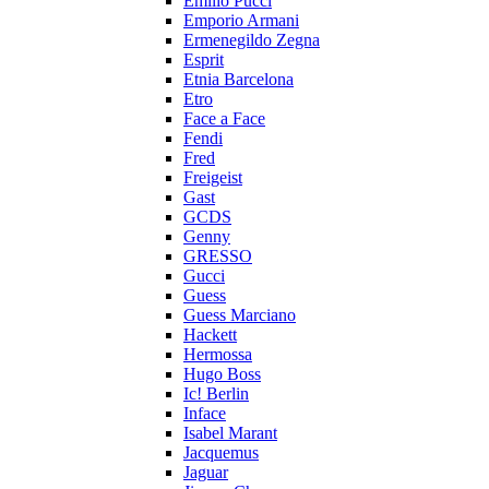
Emilio Pucci
Emporio Armani
Ermenegildo Zegna
Esprit
Etnia Barcelona
Etro
Face a Face
Fendi
Fred
Freigeist
Gast
GCDS
Genny
GRESSO
Gucci
Guess
Guess Marciano
Hackett
Hermossa
Hugo Boss
Ic! Berlin
Inface
Isabel Marant
Jacquemus
Jaguar