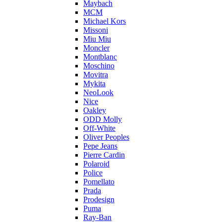
Maybach
MCM
Michael Kors
Missoni
Miu Miu
Moncler
Montblanc
Moschino
Movitra
Mykita
NeoLook
Nice
Oakley
ODD Molly
Off-White
Oliver Peoples
Pepe Jeans
Pierre Cardin
Polaroid
Police
Pomellato
Prada
Prodesign
Puma
Ray-Ban