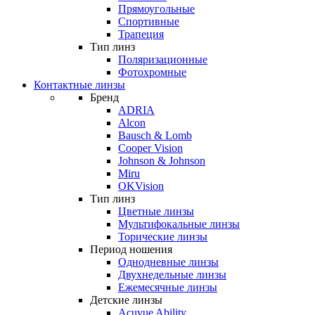
Прямоугольные
Спортивные
Трапеция
Тип линз
Поляризационные
Фотохромные
Контактные линзы
Бренд
ADRIA
Alcon
Bausch & Lomb
Cooper Vision
Johnson & Johnson
Miru
OKVision
Тип линз
Цветные линзы
Мультифокальные линзы
Торические линзы
Период ношения
Однодневные линзы
Двухнедельные линзы
Ежемесячные линзы
Детские линзы
Acuvue Ability