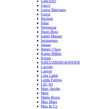
GRESSO
Gucci
Guess Marciano
Guess
Hackett
Haze
Hermossa
Hugo Boss
Isabel Marant
Jacquemus
Jaguar
Jimmy Choo
Karen Millen
Kenzo
KREUZBERGKINDER
Lacoste
Lanvin
Lina Latini
Linda Farrow
LIU JO
Marc Jacobs
Maje
Mario Rossi
Max Mara
Max & Co