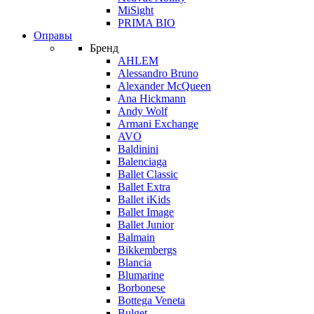
MiSight
PRIMA BIO
Оправы
Бренд
AHLEM
Alessandro Bruno
Alexander McQueen
Ana Hickmann
Andy Wolf
Armani Exchange
AVO
Baldinini
Balenciaga
Ballet Classic
Ballet Extra
Ballet iKids
Ballet Image
Ballet Junior
Balmain
Bikkembergs
Blancia
Blumarine
Borbonese
Bottega Veneta
Bulget