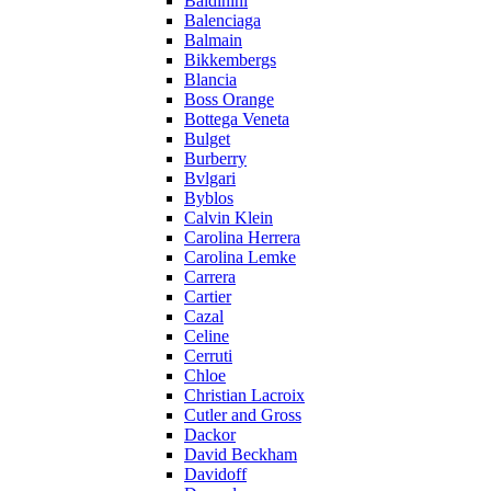
Baldinini
Balenciaga
Balmain
Bikkembergs
Blancia
Boss Orange
Bottega Veneta
Bulget
Burberry
Bvlgari
Byblos
Calvin Klein
Carolina Herrera
Carolina Lemke
Carrera
Cartier
Cazal
Celine
Cerruti
Chloe
Christian Lacroix
Cutler and Gross
Dackor
David Beckham
Davidoff