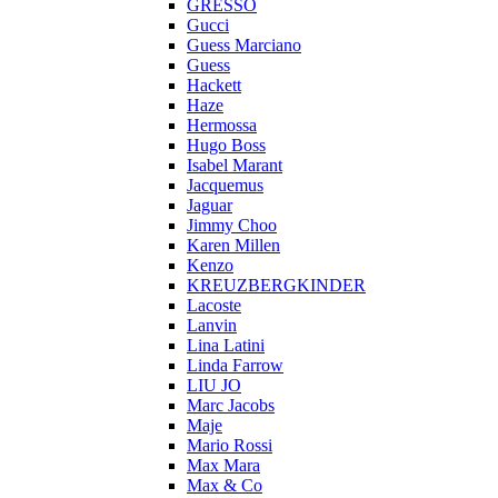
GRESSO
Gucci
Guess Marciano
Guess
Hackett
Haze
Hermossa
Hugo Boss
Isabel Marant
Jacquemus
Jaguar
Jimmy Choo
Karen Millen
Kenzo
KREUZBERGKINDER
Lacoste
Lanvin
Lina Latini
Linda Farrow
LIU JO
Marc Jacobs
Maje
Mario Rossi
Max Mara
Max & Co