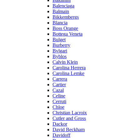
Baldinini
Balenciaga
Balmain
Bikkembergs
Blancia
Boss Orange
Bottega Veneta
Bulget
Burberry
Bvlgari
Byblos
Calvin Klein
Carolina Herrera
Carolina Lemke
Carrera
Cartier
Cazal
Celine
Cerruti
Chloe
Christian Lacroix
Cutler and Gross
Dackor
David Beckham
Davidoff