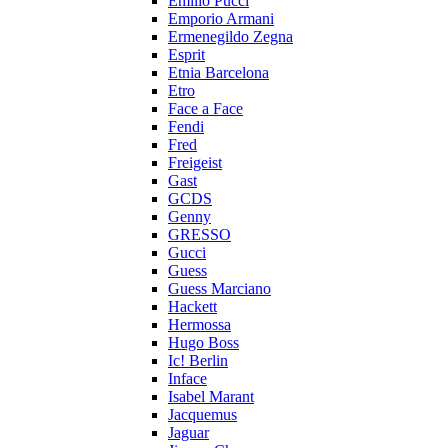
Emilio Pucci
Emporio Armani
Ermenegildo Zegna
Esprit
Etnia Barcelona
Etro
Face a Face
Fendi
Fred
Freigeist
Gast
GCDS
Genny
GRESSO
Gucci
Guess
Guess Marciano
Hackett
Hermossa
Hugo Boss
Ic! Berlin
Inface
Isabel Marant
Jacquemus
Jaguar