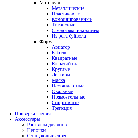
Материал
Металлические
Пластиковые
Комбинированные
Титановые
С золотым покрытием
Из рога буйвола
Форма
Авиатор
Бабочка
Квадратные
Кошачий глаз
Круглые
Лекторы
Маска
Нестандартные
Овальные
Прямоугольные
Спортивные
Трапеция
Проверка зрения
Аксессуары
Растворы для линз
Цепочки
Очищающие спреи