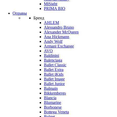
MiSight
PRIMA BIO
Оправы
Бренд
AHLEM
Alessandro Bruno
Alexander McQueen
Ana Hickmann
Andy Wolf
Armani Exchange
AVO
Baldinini
Balenciaga
Ballet Classic
Ballet Extra
Ballet iKids
Ballet Image
Ballet Junior
Balmain
Bikkembergs
Blancia
Blumarine
Borbonese
Bottega Veneta
Bulget