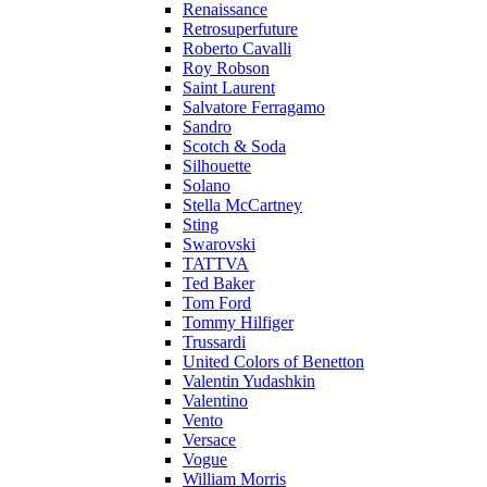
Renaissance
Retrosuperfuture
Roberto Cavalli
Roy Robson
Saint Laurent
Salvatore Ferragamo
Sandro
Scotch & Soda
Silhouette
Solano
Stella McCartney
Sting
Swarovski
TATTVA
Ted Baker
Tom Ford
Tommy Hilfiger
Trussardi
United Colors of Benetton
Valentin Yudashkin
Valentino
Vento
Versace
Vogue
William Morris