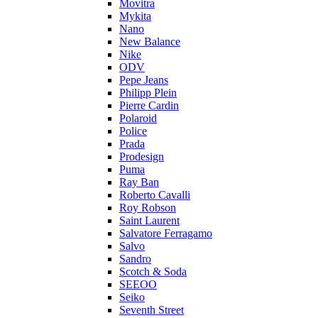
Movitra
Mykita
Nano
New Balance
Nike
ODV
Pepe Jeans
Philipp Plein
Pierre Cardin
Polaroid
Police
Prada
Prodesign
Puma
Ray Ban
Roberto Cavalli
Roy Robson
Saint Laurent
Salvatore Ferragamo
Salvo
Sandro
Scotch & Soda
SEEOO
Seiko
Seventh Street