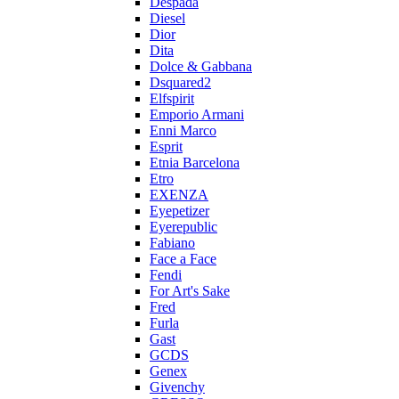
Despada
Diesel
Dior
Dita
Dolce & Gabbana
Dsquared2
Elfspirit
Emporio Armani
Enni Marco
Esprit
Etnia Barcelona
Etro
EXENZA
Eyepetizer
Eyerepublic
Fabiano
Face a Face
Fendi
For Art's Sake
Fred
Furla
Gast
GCDS
Genex
Givenchy