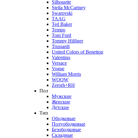
Silhouette
Stella McCartney
Swarovski
TAAG
Ted Baker
Tempo
Tom Ford
Tommy Hilfiger
Trussardi
United Colors of Benetton
Valentino
Versace
Vogue
William Morris
WOOW
Zerorh+RH
Пол
Мужские
Женские
Детские
Тип
Ободковые
Полуободковые
Безободковые
Складные