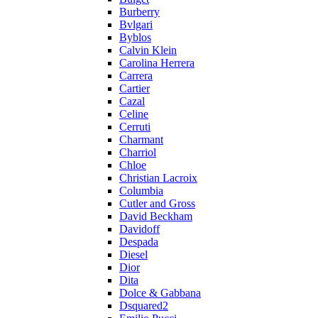
Burberry
Bvlgari
Byblos
Calvin Klein
Carolina Herrera
Carrera
Cartier
Cazal
Celine
Cerruti
Charmant
Charriol
Chloe
Christian Lacroix
Columbia
Cutler and Gross
David Beckham
Davidoff
Despada
Diesel
Dior
Dita
Dolce & Gabbana
Dsquared2