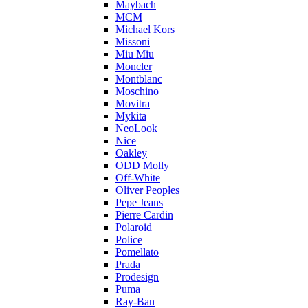
Maybach
MCM
Michael Kors
Missoni
Miu Miu
Moncler
Montblanc
Moschino
Movitra
Mykita
NeoLook
Nice
Oakley
ODD Molly
Off-White
Oliver Peoples
Pepe Jeans
Pierre Cardin
Polaroid
Police
Pomellato
Prada
Prodesign
Puma
Ray-Ban