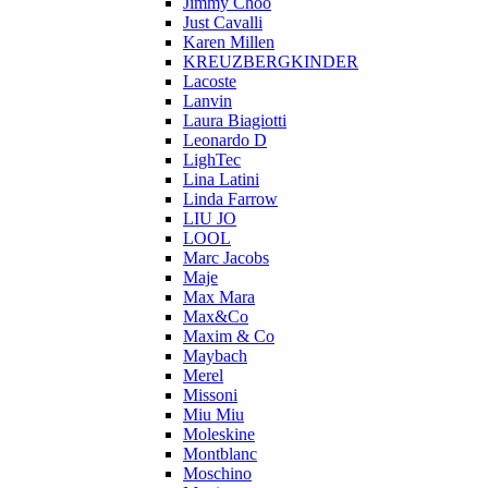
Jimmy Choo
Just Cavalli
Karen Millen
KREUZBERGKINDER
Lacoste
Lanvin
Laura Biagiotti
Leonardo D
LighTec
Lina Latini
Linda Farrow
LIU JO
LOOL
Marc Jacobs
Maje
Max Mara
Max&Co
Maxim & Co
Maybach
Merel
Missoni
Miu Miu
Moleskine
Montblanc
Moschino