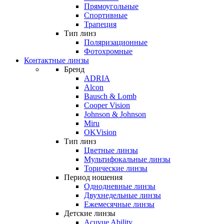
Прямоугольные
Спортивные
Трапеция
Тип линз
Поляризационные
Фотохромные
Контактные линзы
Бренд
ADRIA
Alcon
Bausch & Lomb
Cooper Vision
Johnson & Johnson
Miru
OKVision
Тип линз
Цветные линзы
Мультифокальные линзы
Торические линзы
Период ношения
Однодневные линзы
Двухнедельные линзы
Ежемесячные линзы
Детские линзы
Acuvue Ability